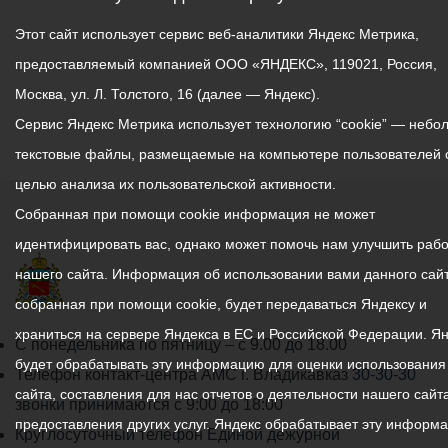
Этот сайт использует сервис веб-аналитики Яндекс Метрика,
предоставляемый компанией ООО «ЯНДЕКС», 119021, Россия,
Москва, ул. Л. Толстого, 16 (далее — Яндекс).
Сервис Яндекс Метрика использует технологию “cookie” — небо
текстовые файлы, размещаемые на компьютере пользователей 
целью анализа их пользовательской активности.
Собранная при помощи cookie информация не может
идентифицировать вас, однако может помочь нам улучшить рабо
нашего сайта. Информация об использовании вами данного сайт
собранная при помощи cookie, будет передаваться Яндексу и
храниться на сервере Яндекса в ЕС и Российской Федерации. Я
График
С понедельника по пятницу – с 9.00 до 18.00
будет обрабатывать эту информацию для оценки использования
работы
Телефон контакт-центра АМС г. Владикавказ
30-30-30
сайта, составления для нас отчетов о деятельности нашего сайта
администрации
звонки принимаются с 9:00 до 18:00
предоставления других услуг. Яндекс обрабатывает эту информ
местного
Круглосуточный телефон Единой дежурной