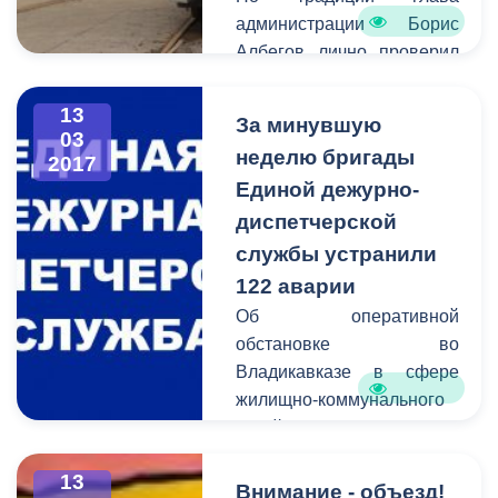
администрации Борис
Албегов лично проверил
качество выполненных
работ и дал старт
13
За минувшую
обновленному
03
неделю бригады
2017
трамвайному вагону.
Единой дежурно-
диспетчерской
службы устранили
122 аварии
Об оперативной
обстановке во
Владикавказе в сфере
жилищно-коммунального
хозяйства сообщает
Единая дежурно-
13
диспетчерская служба.
Внимание - объезд!