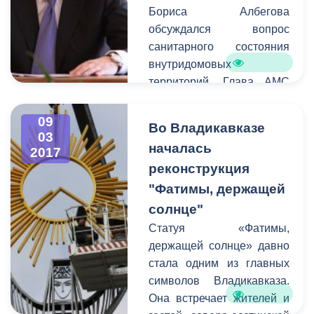
Бориса Албегова
обсуждался вопрос
санитарного состояния
внутридомовых
территорий. Глава АМС
призвал руководителей
проводить работу с
09
Во Владикавказе
жителями
03
началась
2017
многоквартирных домов.
реконструкция
Так как вышеуказанные
территории являются
"Фатимы, держащей
зоной ответственности
солнце"
управляющих компаний
Статуя «Фатимы,
совместно,
держащей солнце» давно
администрация города по
стала одним из главных
закону не имеет права
символов Владикавказа.
наводить на них порядок.
Она встречает жителей и