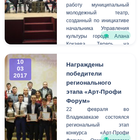
работу муниципальный
г. Владикавказ имела
молодежный театр,
возможность
созданный по инициативе
предупредить остальных
начальника Управления
граждан города о
культуры города Алана
временных неудобствах
Кокаева. Теперь на
для передвижения на тех
площадке центра
или иных улицах.
им.Хетагурова на улице
10
Награждены
Павленко молодые
03
победители
2017
актеры и режиссеры
регионального
смогут воплощать свои
самые смелые творческие
этапа «Арт-Профи
идеи и замыслы.
Форум»
Накануне на этой сцене
22 февраля во
прошло первое
Владикавказе состоялся
мероприятие - премьера
региональный этап
спектакля «Лейтенант с
конкурса «Арт-Профи
острова Инишмор»