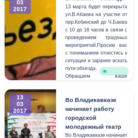
03
В период c 6 по 13 марта
13 марта будет перекрыта
2017
на горячую линию единой
ул.В.Абаева на участке от
дежурно-диспетчерской
пер.Кобинский до Ч.Баева
службы поступило 122
с 10 до 16 часов в связи с
обращения. В
проведением траурных
оперативном порядке
мероприятий.Просим вас
специалисты выезжают на
с пониманием отнестись к
аварийные места и
ситуации и заранее искать
устраняют проблемы в
пути объезда.
сфере ЖКХ.
Обращаем ваше
внимание на то, что
необходимо
13
своевременно сообщать
Во Владикавказе
03
информацию о
начинает работу
2017
планируемом перекрытии
городской
в администрацию города.
молодежный театр
Смысл этого оповещения
Во Владикавказе начинает
состоит в том, чтобы АМС