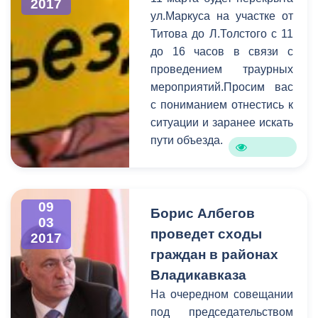
выяснения проблем, с
2017
ул.Маркуса на участке от
которыми пришли
Титова до Л.Толстого с 11
горожане, к разговору
до 16 часов в связи с
были приглашены
проведением траурных
руководители структурных
мероприятий.Просим вас
подразделений АМС.
с пониманием отнестись к
Самыми актуальными в
ситуации и заранее искать
ходе приема стали
пути объезда.
коммунальные и
жилищные проблемы,
вопросы социальной
сферы, поддержка
09
Борис Албегов
начинающих
03
предпринимателей, а
проведет сходы
2017
также благоустройство
граждан в районах
городских территорий.
Владикавказа
На очередном совещании
под председательством