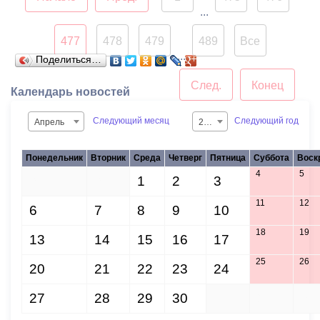
...
477
478
479
489
Все
...
Поделиться…
След.
Конец
Календарь новостей
Следующий месяц
Следующий год
Апрель
2015
Понедельник
Вторник
Среда
Четверг
Пятница
Суббота
Воск
4
5
30
31
1
2
3
11
12
6
7
8
9
10
18
19
13
14
15
16
17
25
26
20
21
22
23
24
27
28
29
30
1
2
3