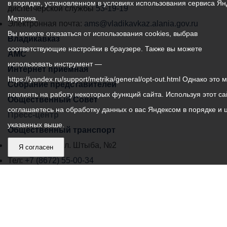
в порядке, установленном в условиях использования сервиса Ян
самоуправления
диспетчерской службы
53-19-19
Метрика.
города
Электронная почта:
ams@vladikavkaz.alania.gov.ru
Вы можете отказаться от использования cookies, выбрав
Владикавказ:
Владикавказ
соответствующие настройки в браузере. Также вы можете
АМС
использовать инструмент —
Интернет приемная
https://yandex.ru/support/metrika/general/opt-out.html Однако это 
Собрание представителей
повлиять на работу некоторых функций сайта. Используя этот са
Общественный Совет
соглашаетесь на обработку данных о вас Яндексом в порядке и 
Пресс-центр
указанных выше.
Общественный транспорт
Владикавказ, пл. Штыба, №2
Я согласен
Тел:
+7 (8672) 55-00-34
Главный редактор: Биазарти Д. К.
Свидетельство о регистрации СМИ ЭЛ № ФС 77 –
75258 от 07.03.2019 выданное Федеральной Службой
по надзору в сфере связи, информационных