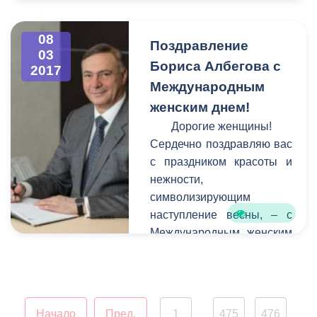
гостей северо-осетинской
столицы у въезда в город
стороны города Беслана.
08
Поздравление
03
К сожалению, в последние
Бориса Албегова с
2017
годы вид сооружения
Международным
оставлял желать лучшего -
женским днем!
оно пострадало от
коррозии, стала заметной
Дорогие женщины!
усталость металла.
Сердечно поздравляю вас
с праздником красоты и
нежности,
символизирующим
наступление весны, – с
Международным женским
днем!
Начало
Пред.
1
475
476