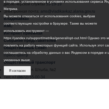
в порядке, установленном в условиях использования сервиса Ян
самоуправления
диспетчерской службы
53-19-19
Метрика.
города
Электронная почта:
ams@vladikavkaz.alania.gov.ru
Вы можете отказаться от использования cookies, выбрав
Владикавказ:
Владикавказ
соответствующие настройки в браузере. Также вы можете
АМС
использовать инструмент —
Интернет приемная
https://yandex.ru/support/metrika/general/opt-out.html Однако это 
Собрание представителей
повлиять на работу некоторых функций сайта. Используя этот са
Общественный Совет
соглашаетесь на обработку данных о вас Яндексом в порядке и 
Пресс-центр
указанных выше.
Общественный транспорт
Владикавказ, пл. Штыба, №2
Я согласен
Тел:
+7 (8672) 55-00-34
Главный редактор: Биазарти Д. К.
Свидетельство о регистрации СМИ ЭЛ № ФС 77 –
75258 от 07.03.2019 выданное Федеральной Службой
по надзору в сфере связи, информационных