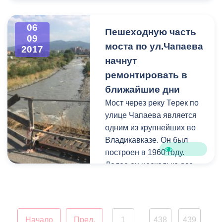
руководителями всех
структурных
06
Пешеходную часть
подразделений городской
09
моста по ул.Чапаева
2017
администрации.
начнут
ремонтировать в
ближайшие дни
Мост через реку Терек по
улице Чапаева является
одним из крупнейших во
Владикавказе. Он был
построен в 1960 году.
Далее он несколько раз
реконструировался и
расширялся. С обоих
сторон к нему были
пристроены два других
Начало
Пред.
1
438
439