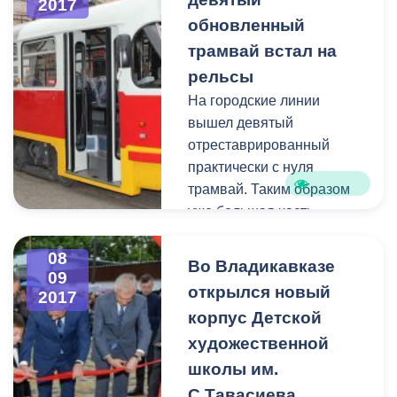
2017
обновленный
трамвай встал на
рельсы
На городские линии
вышел девятый
отреставрированный
практически с нуля
трамвай. Таким образом
уже большая часть
подвижного состава
ВМУП «Владтрамвай»
08
Во Владикавказе
09
обновлена.
открылся новый
2017
корпус Детской
художественной
школы им.
С.Тавасиева