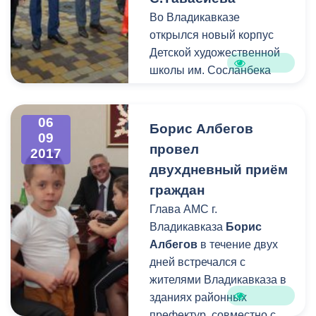
Во Владикавказе
открылся новый корпус
Детской художественной
школы им. Сосланбека
Тавасиева. Трехэтажное
здание в современном
06
стиле построили на
Борис Албегов
09
территории внутреннего
провел
2017
двора учреждения, что не
двухдневный приём
нарушило вид на
граждан
фасадную часть
Глава АМС г.
старинного сооружения.
Владикавказа
Борис
Албегов
в течение двух
дней встречался с
жителями Владикавказа в
зданиях районных
префектур, совместно с