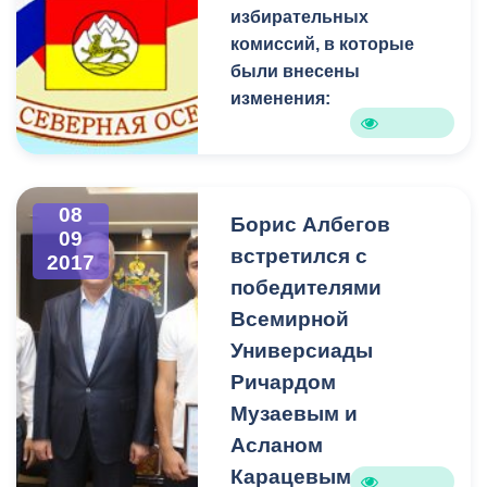
избирательных
комиссий, в которые
были внесены
изменения:
08
Борис Албегов
09
встретился с
2017
победителями
Всемирной
Универсиады
Ричардом
Музаевым и
Асланом
Карацевым