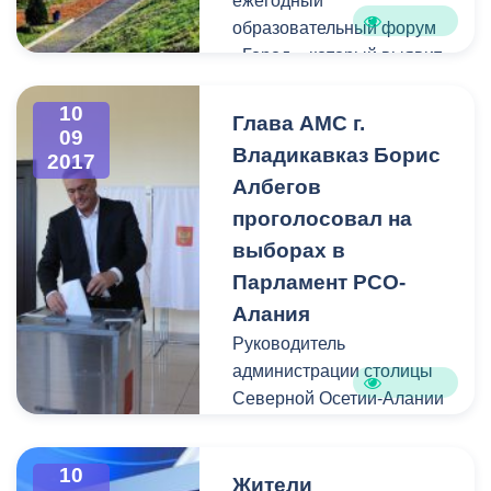
ежегодный
образовательный форум
«Город», который выявит
лидеров среди молодёжи
республики Северная
10
Глава АМС г.
09
Осетия-Алания.
Владикавказ Борис
2017
Албегов
проголосовал на
выборах в
Парламент РСО-
Алания
Руководитель
администрации столицы
Северной Осетии-Алании
принял участие в выборах
в законодательный орган
10
республики.
Жители