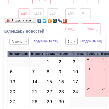
моста для
...
автомобильного
440
441
442
489
Все
движения, так как
...
Поделиться…
изначально он
конструировался как
След.
Конец
Календарь новостей
трамвайный.
Следующий месяц
Следующий год
Апрель
2015
Понедельник
Вторник
Среда
Четверг
Пятница
Суббота
Воск
4
5
30
31
1
2
3
11
12
6
7
8
9
10
18
19
13
14
15
16
17
25
26
20
21
22
23
24
27
28
29
30
1
2
3