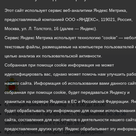
Этот сайт использует сервис веб-аналитики Яндекс Метрика,
предоставляемый компанией ООО «ЯНДЕКС», 119021, Россия,
Москва, ул. Л. Толстого, 16 (далее — Яндекс).
Сервис Яндекс Метрика использует технологию “cookie” — небо
текстовые файлы, размещаемые на компьютере пользователей 
целью анализа их пользовательской активности.
Собранная при помощи cookie информация не может
идентифицировать вас, однако может помочь нам улучшить рабо
нашего сайта. Информация об использовании вами данного сайт
собранная при помощи cookie, будет передаваться Яндексу и
храниться на сервере Яндекса в ЕС и Российской Федерации. Я
График
С понедельника по пятницу – с 9.00 до 18.00
будет обрабатывать эту информацию для оценки использования
работы
Телефон контакт-центра АМС г. Владикавказ
30-30-30
сайта, составления для нас отчетов о деятельности нашего сайта
администрации
звонки принимаются с 9:00 до 18:00
предоставления других услуг. Яндекс обрабатывает эту информ
местного
Круглосуточный телефон Единой дежурной