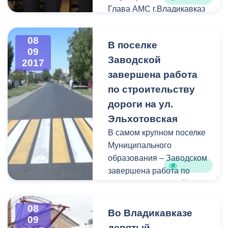
Глава АМС г.Владикавказ
Борис Албегов встретился
с победителями
08
В поселке
Всемирной Универсиады
09
Заводской
в Тайбэе среди
2017
теннисистов в парном
завершена работа
разряде Ричардом
по строительству
Музаевым и Асланом
дороги на ул.
Карацевым. Именно они
Эльхотовская
на студенческих играх
В самом крупном поселке
принесли золотую медаль
Муниципального
в копилку сборной
образования – Заводском
России.
завершена работа по
строительству одной из
центральных улиц -
08
Эльхотовской.
Во Владикавказе
09
девятый