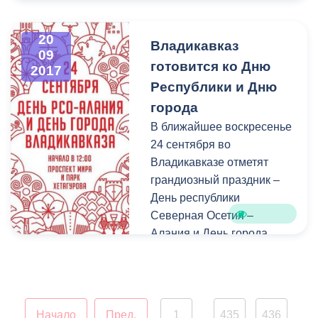
месте обсудить проблемы
их многоквартирного дома
20
Владикавказ
и рассмотреть
09
готовится ко Дню
2017
возможность их решения.
Республики и Дню
Руководитель
администрации
Борис
города
Албегов
вместе с
В ближайшее воскресенье
коллегами выехал на
24 сентября во
объект, для того, чтобы
Владикавказе отметят
обозначить вопросы
грандиозный праздник –
День республики
Северная Осетия –
Алания и День города
Владикавказ. Подготовка к
торжественным
мероприятиям идет
полным ходом и сегодня
Начало
Пред.
1
435
436