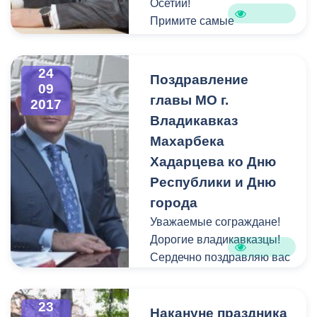
Осетии!
Примите самые
искренние и сердечные
поздравления с Днем
24
республики и Днем города
Поздравление
09
Владикавказа!
главы МО г.
2017
Владикавказ
Махарбека
Хадарцева ко Дню
Республики и Дню
города
Уважаемые сограждане!
Дорогие владикавказцы!
Сердечно поздравляю вас
с Днем любимого нашего
города, города воинской
23
славы Владикавказ.
Накануне праздника