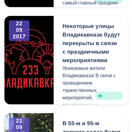
самый главный праздник -
День Республики и День
города Владикавказ.
22
Вниманию жителей
Некоторые улицы
09
представлен подробный
Владикавказа будут
2017
план мероприятий,
перекрыты в связи
которые пройдут 24
с праздничными
сентября 2017 года в
мероприятиями
столице Северной
Уважаемые жители
Осетии.
Владикавказа! В связи с
проведением
торжественных
мероприятий,
приуроченных к
празднованию Дня
Республики Северная
21
В 55-м и 95-м
09
Осетия-Алания и Дня
детских садах будут