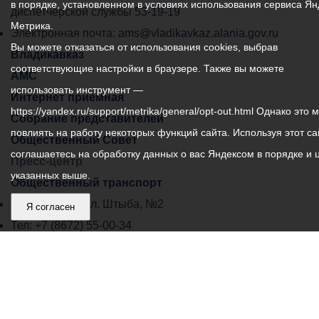
в порядке, установленном в условиях использования сервиса Ян
самоуправления
диспетчерской службы
53-19-19
Метрика.
города
Электронная почта:
ams@vladikavkaz.alania.gov.ru
Вы можете отказаться от использования cookies, выбрав
Владикавказ:
Владикавказ
соответствующие настройки в браузере. Также вы можете
АМС
использовать инструмент —
Интернет приемная
https://yandex.ru/support/metrika/general/opt-out.html Однако это 
Собрание представителей
повлиять на работу некоторых функций сайта. Используя этот са
Общественный Совет
соглашаетесь на обработку данных о вас Яндексом в порядке и 
Пресс-центр
указанных выше.
Общественный транспорт
Владикавказ, пл. Штыба, №2
Я согласен
Тел:
+7 (8672) 55-00-34
Главный редактор: Биазарти Д. К.
Свидетельство о регистрации СМИ ЭЛ № ФС 77 –
75258 от 07.03.2019 выданное Федеральной Службой
по надзору в сфере связи, информационных