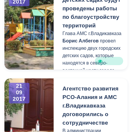
2017
города Владикавказ,
24
проведены работы
сентября 2017
года с
по благоустройству
целью обеспечения
дополнительной
территорий
безопасности, в столице
Глава АМС г.Владикавказа
республики будет
Борис Албегов
провел
перекрыт ряд улиц.
инспекцию двух городских
детских садов, которые
находятся в северо-
восточной части города.
Это дошкольные
образовательные
21
Агентство развития
09
учреждения №№ 55 и 95.
РСО-Алания и АМС
2017
г.Владикавказа
договорились о
сотрудничестве
В
администрации