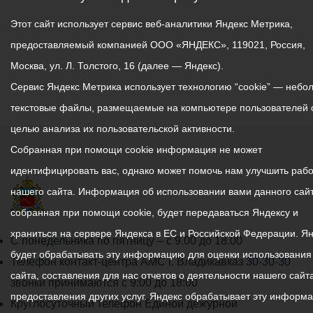
Этот сайт использует сервис веб-аналитики Яндекс Метрика,
предоставляемый компанией ООО «ЯНДЕКС», 119021, Россия,
Москва, ул. Л. Толстого, 16 (далее — Яндекс).
Сервис Яндекс Метрика использует технологию “cookie” — небо
текстовые файлы, размещаемые на компьютере пользователей 
целью анализа их пользовательской активности.
Собранная при помощи cookie информация не может
идентифицировать вас, однако может помочь нам улучшить рабо
нашего сайта. Информация об использовании вами данного сайт
собранная при помощи cookie, будет передаваться Яндексу и
храниться на сервере Яндекса в ЕС и Российской Федерации. Я
График
С понедельника по пятницу – с 9.00 до 18.00
будет обрабатывать эту информацию для оценки использования
работы
Телефон контакт-центра АМС г. Владикавказ
30-30-30
сайта, составления для нас отчетов о деятельности нашего сайта
администрации
звонки принимаются с 9:00 до 18:00
предоставления других услуг. Яндекс обрабатывает эту информ
местного
Круглосуточный телефон Единой дежурной