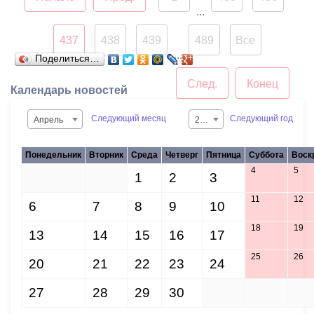
Управление культуры
...
города представило план
праздничных
437
438
439
489
Все
...
мероприятий, состоящий
Поделиться…
из 53-х пунктов. О нем
След.
Конец
Календарь новостей
подробно рассказал
заместитель начальника
Следующий месяц
Следующий год
Апрель
2015
городского управления
культуры Руслан Марзоев.
Понедельник
Вторник
Среда
Четверг
Пятница
Суббота
Воск
4
5
30
31
1
2
3
11
12
6
7
8
9
10
18
19
13
14
15
16
17
25
26
20
21
22
23
24
27
28
29
30
1
2
3