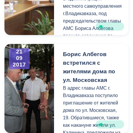
местного самоуправления
г.Владикавказа, под
председательством главы
АМС Бориса Албегова
прошло совещание по
вопросам взаимодействия
Проектного офиса в РСО-
21
Борис Албегов
09
Алания и АМС столицы
встретился с
2017
Северной Осетии.
жителями дома по
ул. Московская
В адрес главы АМС г.
Владикавказа поступило
приглашение от жителей
дома по ул. Московская,
19. Обратившиеся, также
как накануне жители ул.
Калинина, предложили на