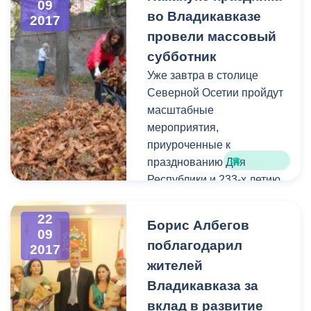
09
во Владикавказе
2017
провели массовый
субботник
Уже завтра в столице
Северной Осетии пройдут
масштабные
мероприятия,
приуроченные к
празднованию Дня
Республики и 233-х летию
Владикавказа. В связи с
этим было принято
22
Борис Албегов
решение провести
09
поблагодарил
2017
очередной
жителей
общереспубликанский
субботник накануне
Владикавказа за
праздничных гуляний.
вклад в развитие