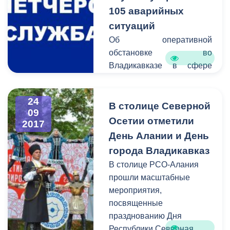
105 аварийных
ситуаций
Об оперативной
обстановке во
Владикавказе в сфере
жилищно-коммунального
хозяйства сообщает
24
Единая дежурно-
В столице Северной
09
диспетчерская служба.
Осетии отметили
2017
День Алании и День
В период c 18 по 25
города Владикавказ
сентября на горячую
В столице РСО-Алания
линию единой дежурно-
прошли масштабные
диспетчерской службы
мероприятия,
поступило 105 звонков, в
посвященные
числе которых проблемы с
празднованию Дня
электроснабжением,
Республики Северная