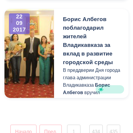
Владикавказа. В связи с
этим было принято
22
Борис Албегов
решение провести
09
поблагодарил
2017
очередной
жителей
общереспубликанский
субботник накануне
Владикавказа за
праздничных гуляний.
вклад в развитие
городской среды
В преддверии Дня города
глава администрации
Владикавказа
Борис
Албегов
вручил
благодарственные письма
жителям и организациям
столицы Северной
Осетии, которые
благоустроили свои
Начало
Пред.
1
434
435