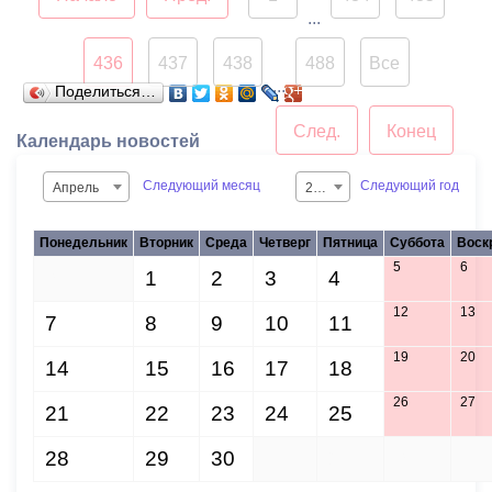
прилегающие территории
...
и тем самым внесли
436
437
438
488
Все
весомый вклад в развитие
...
Поделиться…
городской среды.
След.
Конец
Календарь новостей
Следующий месяц
Следующий год
Апрель
2015
Понедельник
Вторник
Среда
Четверг
Пятница
Суббота
Воск
5
6
31
1
2
3
4
12
13
7
8
9
10
11
19
20
14
15
16
17
18
26
27
21
22
23
24
25
28
29
30
1
2
3
4