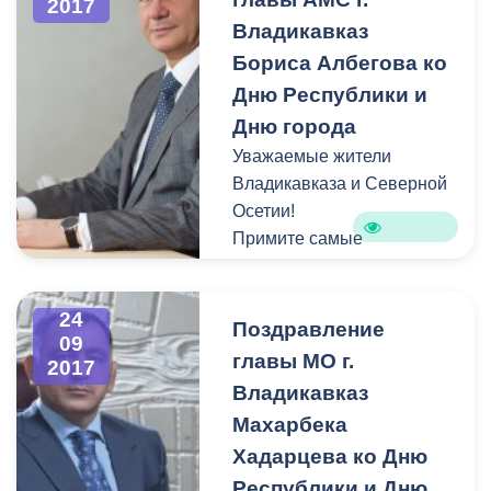
2017
Архонского шоссе.
Владикавказ
Инициатором установки
Бориса Албегова ко
выступил глава
Администрации местного
Дню Республики и
самоуправления
Дню города
г.Владикавказ
Борис
Уважаемые жители
Албегов.
Владикавказа и Северной
Осетии!
Примите самые
искренние и сердечные
поздравления с Днем
24
республики и Днем города
Поздравление
09
Владикавказа!
главы МО г.
2017
Владикавказ
Махарбека
Хадарцева ко Дню
Республики и Дню