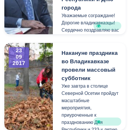
города
Уважаемые сограждане!
Дорогие владикавказцы!
Сердечно поздравляю вас
с Днем любимого нашего
города, города воинской
23
славы Владикавказ.
Накануне праздника
09
во Владикавказе
2017
провели массовый
субботник
Уже завтра в столице
Северной Осетии пройдут
масштабные
мероприятия,
приуроченные к
празднованию Дня
Республики и 233-х летию