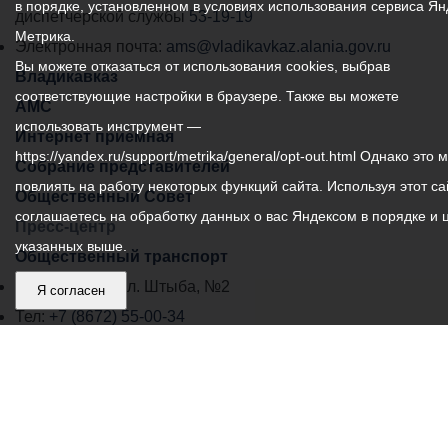
в порядке, установленном в условиях использования сервиса Ян
самоуправления
диспетчерской службы
53-19-19
Метрика.
города
Электронная почта:
ams@vladikavkaz.alania.gov.ru
Вы можете отказаться от использования cookies, выбрав
Владикавказ:
Владикавказ
соответствующие настройки в браузере. Также вы можете
АМС
использовать инструмент —
Интернет приемная
https://yandex.ru/support/metrika/general/opt-out.html Однако это 
Собрание представителей
повлиять на работу некоторых функций сайта. Используя этот са
Общественный Совет
соглашаетесь на обработку данных о вас Яндексом в порядке и 
Пресс-центр
указанных выше.
Общественный транспорт
Владикавказ, пл. Штыба, №2
Я согласен
Тел:
+7 (8672) 55-00-34
Главный редактор: Биазарти Д. К.
Свидетельство о регистрации СМИ ЭЛ № ФС 77 –
75258 от 07.03.2019 выданное Федеральной Службой
по надзору в сфере связи, информационных