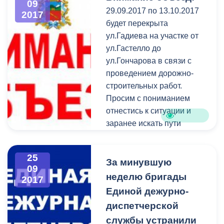
09
29.09.2017 по 13.10.2017
примут 50 юношей и
2017
будет перекрыта
девушек – студенты вузов
ул.Гадиева на участке от
и ссузов республики. На
ул.Гастелло до
протяжении пяти дней они
ул.Гончарова в связи с
пройдут образовательную
проведением дорожно-
программу и обучатся
строительных работ.
разработке социальных
Просим с пониманием
проектов.
отнестись к ситуации и
заранее искать пути
объезда.
25
За минувшую
09
неделю бригады
2017
Единой дежурно-
диспетчерской
службы устранили