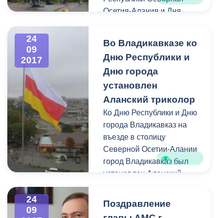
подачей холодной и
Осетия-Алания и Дня
горячей воды, засоры.
города Владикавказе.
Специалисты ЕДДС в
24
оперативном порядке
Во Владикавказе ко
09
выехали на аварийные
Дню Республики и
2017
места и устранили,
Дню города
указанные в
установлен
обращениях,нарушения
Аланский триколор
работы систем ЖКХ.
Напомним, связаться с
Ко Дню Республики и Дню
операторами службы
города Владикавказ на
жители Владикавказа
въезде в столицу
могут по номеру 53-19-19.
Северной Осетии-Алании
город Владикавказ был
установлен Аланский
флаг, который стал
украшением входной
24
Поздравление
09
группы города со стороны
главы АМС г.