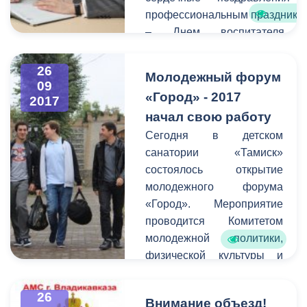
профессиональным празднико
– Днем воспитателя 
дошкольного работника.
26
Молодежный форум
09
«Город» - 2017
2017
начал свою работу
Сегодня в детском
санатории «Тамиск»
состоялось открытие
молодежного форума
«Город». Мероприятие
проводится Комитетом
молодежной политики,
физической культуры и
спорта АМС г.
Владикавказа второй год
26
Внимание объезд!
подряд, участие в нем