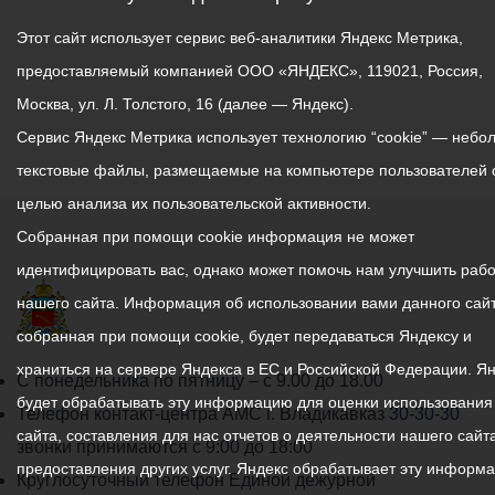
Этот сайт использует сервис веб-аналитики Яндекс Метрика,
предоставляемый компанией ООО «ЯНДЕКС», 119021, Россия,
Москва, ул. Л. Толстого, 16 (далее — Яндекс).
Сервис Яндекс Метрика использует технологию “cookie” — небо
текстовые файлы, размещаемые на компьютере пользователей 
целью анализа их пользовательской активности.
Собранная при помощи cookie информация не может
идентифицировать вас, однако может помочь нам улучшить рабо
нашего сайта. Информация об использовании вами данного сайт
собранная при помощи cookie, будет передаваться Яндексу и
храниться на сервере Яндекса в ЕС и Российской Федерации. Я
График
С понедельника по пятницу – с 9.00 до 18.00
будет обрабатывать эту информацию для оценки использования
работы
Телефон контакт-центра АМС г. Владикавказ
30-30-30
сайта, составления для нас отчетов о деятельности нашего сайта
администрации
звонки принимаются с 9:00 до 18:00
предоставления других услуг. Яндекс обрабатывает эту информ
местного
Круглосуточный телефон Единой дежурной