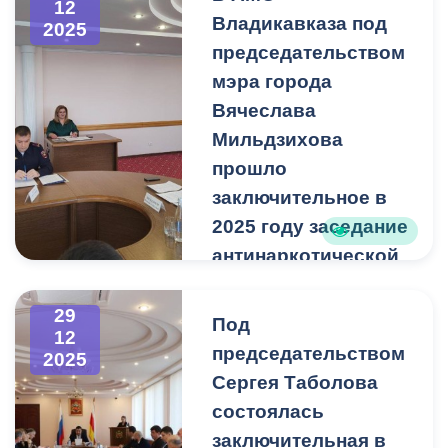
12
креативных индустрий.
Владикавказа под
2025
Эти и другие новости в
председательством
подборке основных
мэра города
событий года Управления
Вячеслава
культуры.
Мильдзихова
прошло
заключительное в
2025 году заседание
антинаркотической
комиссии
На мероприятии
29
Под
12
присутствовали
председательством
2025
представители УМВД РФ
Сергея Таболова
по г. Владикавказу,
состоялась
начальники структурных
подразделений
заключительная в