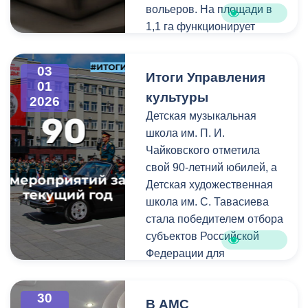
вольеров. На площади в
1,1 га функционирует
карантинный изолятор,
семь прогулочных зон,
03
Итоги Управления
кормокухня, складские
01
помещения,
культуры
2026
ветеринарный и
Детская музыкальная
административный блоки.
школа им. П. И.
Чайковского отметила
свой 90-летний юбилей, а
Детская художественная
школа им. С. Тавасиева
стала победителем отбора
субъектов Российской
Федерации для
предоставления субсидий
из федерального бюджета
30
В АМС
на создание школ