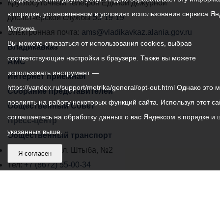
местного
Круглосуточный телефон Единой дежурной
в порядке, установленном в условиях использования сервиса Ян
самоуправления
диспетчерской службы
53-19-19
Метрика.
города
Электронная почта:
ams@vladikavkaz.alania.gov.ru
Вы можете отказаться от использования cookies, выбрав
Владикавказ:
Владикавказ
соответствующие настройки в браузере. Также вы можете
АМС
использовать инструмент —
Интернет приемная
https://yandex.ru/support/metrika/general/opt-out.html Однако это 
Собрание представителей
повлиять на работу некоторых функций сайта. Используя этот са
Общественный Совет
соглашаетесь на обработку данных о вас Яндексом в порядке и 
Пресс-центр
указанных выше.
Общественный транспорт
Владикавказ, пл. Штыба, №2
Я согласен
Тел:
+7 (8672) 55-00-34
Главный редактор: Биазарти Д. К.
Свидетельство о регистрации СМИ ЭЛ № ФС 77 –
75258 от 07.03.2019 выданное Федеральной Службой