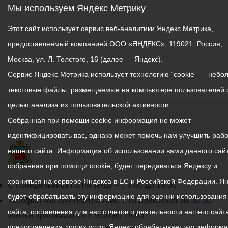
Мы используем Яндекс Метрику
Этот сайт использует сервис веб-аналитики Яндекс Метрика,
предоставляемый компанией ООО «ЯНДЕКС», 119021, Россия,
Москва, ул. Л. Толстого, 16 (далее — Яндекс).
Сервис Яндекс Метрика использует технологию “cookie” — небо
текстовые файлы, размещаемые на компьютере пользователей 
целью анализа их пользовательской активности.
Собранная при помощи cookie информация не может
идентифицировать вас, однако может помочь нам улучшить рабо
нашего сайта. Информация об использовании вами данного сайт
собранная при помощи cookie, будет передаваться Яндексу и
храниться на сервере Яндекса в ЕС и Российской Федерации. Я
График
С понедельника по пятницу – с 9.00 до 18.00
будет обрабатывать эту информацию для оценки использования
работы
Телефон контакт-центра АМС г. Владикавказ
30-30-30
сайта, составления для нас отчетов о деятельности нашего сайта
администрации
звонки принимаются с 9:00 до 18:00
предоставления других услуг. Яндекс обрабатывает эту информ