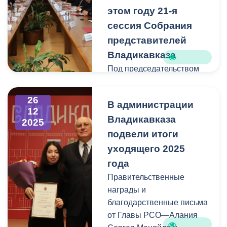
администрации,
этом году 21-я
постоянные и
сессия Собрания
приглашенные члены
представителей
Комиссии.
Владикавказа
Под председательством
Участники заседания
Сергея Таболова
подвели итоги работы за
состоялась
год и обсудили
26
В администрации
заключительная в этом
организацию
12
Владикавказа
году 21-я сессия
профилактической
2025
Собрания представителей
подвели итоги
работы. Открывая
Владикавказа
заседание, Вячеслав
уходящего 2025
Мильдзихов выразил
года
В ее работе приняли
обеспокоенность
Правительственные
участие мэр Владикавказа
количеством случаев
награды и
Вячеслав Мильдзихов и
распространения
благодарственные письма
его заместитель Отар
запрещенных веществ
от Главы РСО—Алания
Цаболов.
среди молодежи и