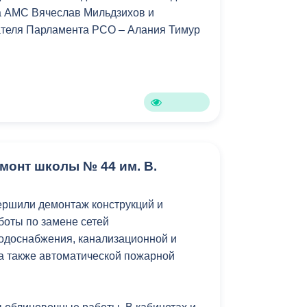
а АМС Вячеслав Мильдзихов и
Противодействие коррупции
ателя Парламента РСО – Алания Тимур
Градостроительная деятельность
Формирование комфортной
в
городской среды
о
Бюджет для граждан
Пространственные сведения
монт школы № 44 им. В.
Гражданская оборона в
ершили демонтаж конструкций и
чрезвычайных ситуациях
боты по замене сетей
Незаконное строительство
одоснабжения, канализационной и
 а также автоматической пожарной
и
Информация финансового
органа