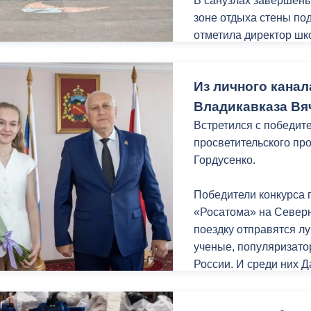
В санузлах завершены
зоне отдыха стены по
отметила директор шк
ный контроль
Выборы 2026
ремонта проходят под
Из личного канал
«После завершения ре
современной мебелью
Владикавказа Вя
компьютерной технико
Встретился с победит
в актовом и спортивно
просветительского пр
говорит директор.
Гордусенко.
Школа №44 построена 
Победители конкурса 
рамках нацпроекта «М
«Росатома» на Север
капитальный ремонт. 
поездку отправятся л
проходит в два этапа
ученые, популяризато
конце лета.
России. И среди них 
была посвящена ядерн
разработки в этой сфе