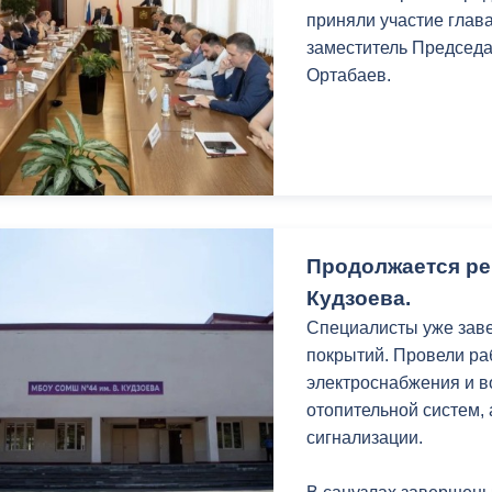
з
приняли участие глав
ия, постановления
Кадровая политика
заместитель Председ
Ортабаев.
ертиза НПА
Контактная информация
ельности органов
Списки граждан, состоящих на
амоуправления
учете в качестве нуждающихся 
улучшении жилищных условий п
г. Владикавказ
Продолжается ре
Кудзоева.
анные
Общественное обсуждение
Специалисты уже зав
документов стратегического
покрытий. Провели ра
планирования
электроснабжения и в
отопительной систем,
 о результатах
Порядок обжалования решений 
сигнализации.
действий органов местного
самоуправления