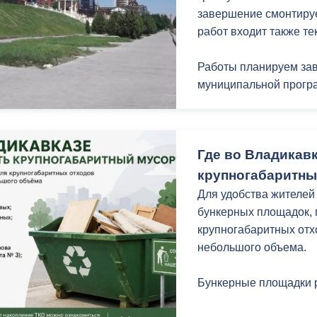
завершение смонтируе
работ входит также т
Работы планируем зав
муниципальной програ
Где во Владикав
крупногабаритны
Для удобства жителей
бункерных площадок,
крупногабаритных отх
небольшого объема.
Бункерные площадки 