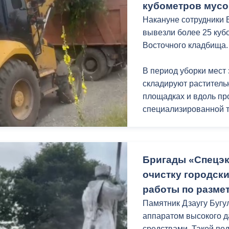
кубометров мусо
Накануне сотрудники
вывезли более 25 куб
Восточного кладбища.
В период уборки мест
складируют раститель
площадках и вдоль про
специализированной т
Бригады «Спецэ
очистку городск
работы по размет
Памятник Дзаугу Буг
аппаратом высокого 
средствами. Такой по