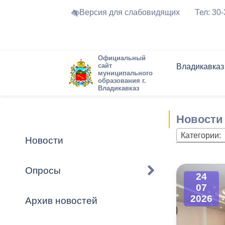
Версия для слабовидящих
Тел: 30
Официальный
сайт
Владикавказ
муниципального
образования г.
Владикавказ
Общие свед
Структура
Интернет-п
Председате
Структура
Новости
Реестры ма
Новости
Устав город
Торги и Кон
расписание
Обратная с
Комиссии
Новостная 
Актуально
Категории:
Новости
Города-поб
Программа
Противодей
Достоприме
Опросы
24
Владикавка
Формы обра
График при
07
принимаемы
2026
Архив новостей
Презентаци
рассмотрен
городского 