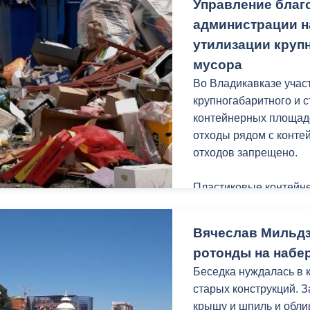
Управление благ
Дарья мечтает стать м
администрации н
у нее все получится.
утилизации круп
мусора
Отмечу, Дарья учениц
Во Владикавказе учас
Ю.С. Кучиева.
крупногабаритного и 
контейнерных площадо
отходы рядом с конт
отходов запрещено.
Пластиковые контейне
города, предназначен
коммунальных отходов
Вячеслав Мильдз
строительного мусора,
ротонды на набе
других крупногабарит
Беседка нуждалась в 
административным п
старых конструкций. 
крышу и шпиль и обли