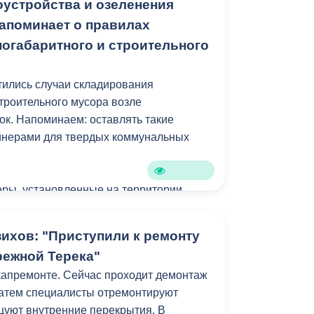
оустройства и озеленения
едиком. Она очень увлечена и я уверен,
апоминает о правилах
ногабаритного и строительного
а владикавказской школы №27 имени
тились случаи складирования
строительного мусора возле
к. Напоминаем: оставлять такие
ейнерами для твердых коммунальных
ры, установленные на территории
ы исключительно для сбора твердых
. Размещение в них или рядом с ними
ихов: "Приступили к ремонту
 старой мебели, бытовой техники и
режной Терека"
ных отходов является
капремонте. Сейчас проходит демонтаж
равонарушением.
Затем специалисты отремонтируют
цуют внутренние перекрытия. В