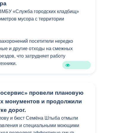
ра
 ВМБУ «Служба городских кладбищ»
ометров мусора с территории
 захоронений посетители нередко
ные и другие отходы на смежных
ездов, что затрудняет работу
ехники.
косервис» провели плановую
их монументов и продолжили
ке дорог.
улову и бюст Семёна Штыба отмыли
давления и специальными моющими
дход позволяет эффективно смыть