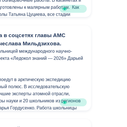
 облицовочные работы. В кабинетах и
Бесплатная юридическая помощь
дготовлены к малярным работам. Как
олы Татьяна Цуциева, все стадии
 постоянным контролем.
а в соцсетях главы АМС
монта школу планируется оснастить
, интерактивными досками,
чеслава Мильдзихова.
й. Также новое оборудование появится
ельницей международного научно-
м залах, столовой и библиотеке», -
оекта «Ледокол знаний — 2026» Дарьей
в 1988 году, и сегодня здесь впервые в
поедут в арктическую экспедицию
олодежь и дети» проводится
ный полюс. В исследовательскую
Отметим, ремонт в учебном заведении
учшие эксперты атомной отрасли,
. Первый этап планируется завершить в
ры науки и 20 школьников из регионов
Дарья Гордусенко. Работа школьницы
ой медицине и тому, как современные
ре помогают спасать жизни.