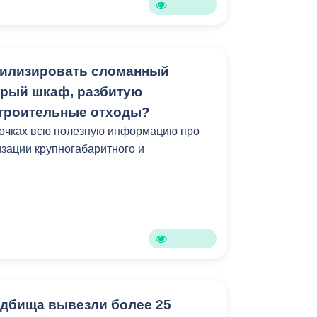
тилизировать сломанный
арый шкаф, разбитую
строительные отходы?
точках всю полезную информацию про
изации крупногабаритного и
.
адбища вывезли более 25