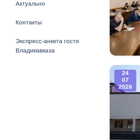
Владикавка
Актуально
Распоряжен
Контакты
ОРВ и эксп
Оценка деят
Экспресс-анкета гостя
местного с
Владикавказа
24
07
Открытые д
2026
Информация
проверок