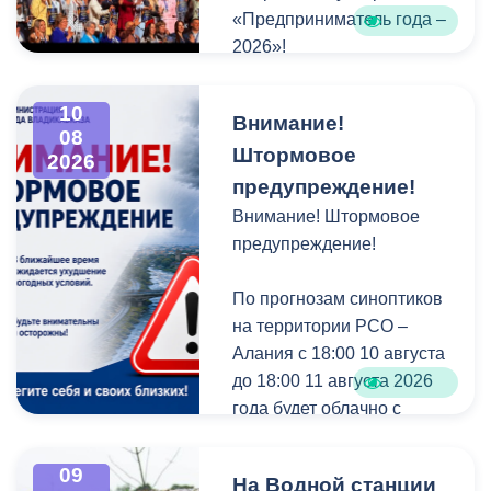
«Предприниматель года –
2026»!
Участвовать могут:
10
Внимание!
• самозанятые,
08
Штормовое
• малый и средний
2026
бизнес,
предупреждение!
• крупные компании.
Внимание! Штормовое
предупреждение!
38 номинаций, среди
которых новые:
По прогнозам синоптиков
«Беспилотные системы»,
на территории РСО –
«СВОй бизнес»,
Алания с 18:00 10 августа
«Традиционное ремесло»,
до 18:00 11 августа 2026
«Креативная индустрия»,
года будет облачно с
«Автобизнес», «СМИ»,
прояснениями. Местами
«Развитие внутреннего
кратковременный дождь,
09
На Водной станции
туризма».
в отдельных районах