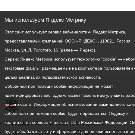
Мы используем Яндекс Метрику
Этот сайт использует сервис веб-аналитики Яндекс Метрика,
предоставляемый компанией ООО «ЯНДЕКС», 119021, Россия,
Москва, ул. Л. Толстого, 16 (далее — Яндекс).
Сервис Яндекс Метрика использует технологию “cookie” — небо
текстовые файлы, размещаемые на компьютере пользователей 
целью анализа их пользовательской активности.
Собранная при помощи cookie информация не может
идентифицировать вас, однако может помочь нам улучшить рабо
нашего сайта. Информация об использовании вами данного сайт
собранная при помощи cookie, будет передаваться Яндексу и
храниться на сервере Яндекса в ЕС и Российской Федерации. Я
График
С понедельника по пятницу – с 9.00 до 18.00
будет обрабатывать эту информацию для оценки использования
работы
Телефон контакт-центра АМС г. Владикавказ
30-30-30