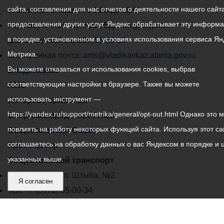
сайта, составления для нас отчетов о деятельности нашего сайта
администрации
звонки принимаются с 9:00 до 18:00
предоставления других услуг. Яндекс обрабатывает эту информ
местного
Круглосуточный телефон Единой дежурной
в порядке, установленном в условиях использования сервиса Ян
самоуправления
диспетчерской службы
53-19-19
Метрика.
города
Электронная почта:
ams@vladikavkaz.alania.gov.ru
Вы можете отказаться от использования cookies, выбрав
Владикавказ:
Владикавказ
соответствующие настройки в браузере. Также вы можете
АМС
использовать инструмент —
Интернет приемная
https://yandex.ru/support/metrika/general/opt-out.html Однако это 
Собрание представителей
повлиять на работу некоторых функций сайта. Используя этот са
Общественный Совет
соглашаетесь на обработку данных о вас Яндексом в порядке и 
Пресс-центр
указанных выше.
Общественный транспорт
Владикавказ, пл. Штыба, №2
Я согласен
Тел:
+7 (8672) 55-00-34
Главный редактор: Биазарти Д. К.
Свидетельство о регистрации СМИ ЭЛ № ФС 77 –