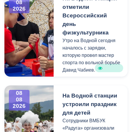
08
отметили
сильный, гроза. Ветер при
2026
Почему стоит подать
грозе местами с
Всероссийский
заявку?
усилением 20-25 м-с.
день
физкультурника
- Всероссийское
Утро на Водной сегодня
признание,
началось с зарядки,
- Нетворкинг с лидерами
которую провел мастер
рынка,
спорта по вольной борьбе
- Оценка от ведущих
Давид Чабиев.
предпринимателей РФ,
- Продвижение
Спортивная программа
регионального бренда
объединила пляжный
08
(включая зарубежье).
На Водной станции
08
волейбол, стритбол,
устроили праздник
2026
баскетбол, метание ножей,
Оценка идёт по шести
для детей
стретчинг, мас-рестлинг и
ключевым индексам: рост,
Сотрудники ВМБУК
стрельбу из лука. Для
узнаваемость, инновации,
«Радуга» организовали
ценителей активного
продажи, социальная