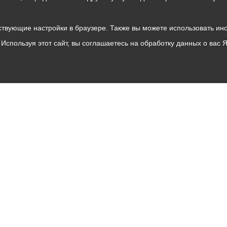
твующие настройки в браузере. Также вы можете использовать инстру
Используя этот сайт, вы соглашаетесь на обработку данных о вас 
Владикавказ
АМС
Интернет приемная
Собрание представителей
Общественный Совет
Пресс-центр
Общественный транспорт