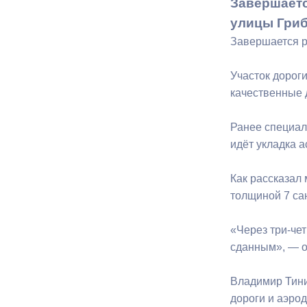
Завершаетс
улицы Гриб
Муниципаль
Завершается р
Участок дорог
качественные 
Ранее специал
идёт укладка 
Как рассказал 
толщиной 7 са
«Через три-чет
сданным», — о
Владимир Тини
дороги и аэро