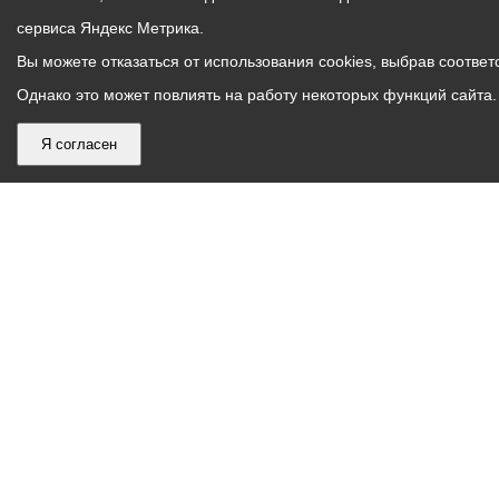
сервиса Яндекс Метрика.
Вы можете отказаться от использования cookies, выбрав соответс
Однако это может повлиять на работу некоторых функций сайта. 
Я согласен
График
С понедельника по пятницу – с 9.00 до 18.00
работы
Телефон контакт-центра АМС г. Владикавказ
30-30-30
администрации
звонки принимаются с 9:00 до 18:00
местного
Круглосуточный телефон Единой дежурной
самоуправления