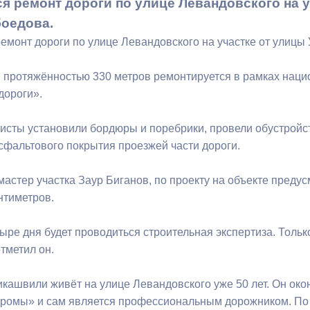
я ремонт дороги по улице Левандовского на у
оедова.
ный контроль
Выборы 2026
емонт дороги по улице Левандовского на участке от улицы
и протяжённостью 330 метров ремонтируется в рамках нац
дороги».
исты установили бордюры и поребрики, провели обустройст
асфальтового покрытия проезжей части дороги.
мастер участка Заур Биганов, по проекту на объекте преду
нтиметров.
ыре дня будет проводиться строительная экспертиза. Только
тметил он.
кашвили живёт на улице Левандовского уже 50 лет. Он ок
дромы» и сам является профессиональным дорожником. По