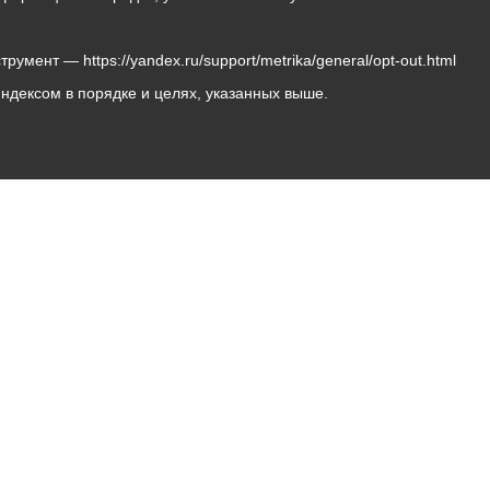
мент — https://yandex.ru/support/metrika/general/opt-out.html
Яндексом в порядке и целях, указанных выше.
Владикавказ, пл. Штыба, №2
Тел:
+7 (8672) 55-00-34
Главный редактор: Биазарти Д. К.
Свидетельство о регистрации СМИ ЭЛ № ФС 77 –
75258 от 07.03.2019 выданное Федеральной Службой
по надзору в сфере связи, информационных
технологий и массовых коммуникаций
Учредитель: Администрация местного самоуправления