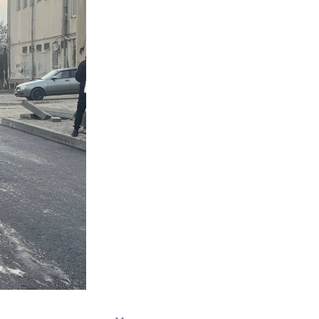
Противодействие коррупции
Градостроительная деятельность
Формирование комфортной
в
городской среды
о
Бюджет для граждан
Пространственные сведения
Гражданская оборона в
чрезвычайных ситуациях
Незаконное строительство
и
Информация финансового
органа