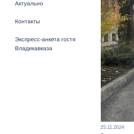
Владикавка
Актуально
Распоряжен
Контакты
ОРВ и эксп
Оценка деят
Экспресс-анкета гостя
местного с
Владикавказа
Открытые д
Информация
проверок
25.11.2024