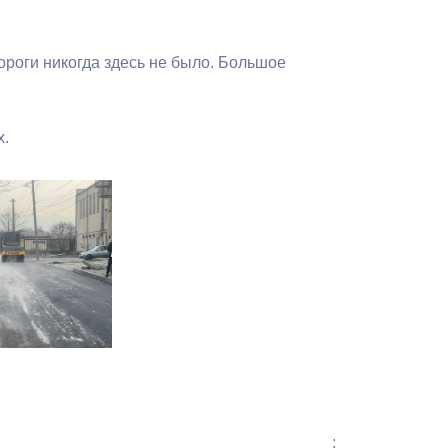
роги никогда здесь не было. Большое
х.
: