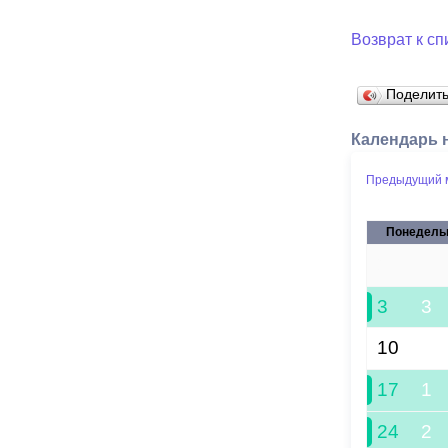
Возврат к сп
Поделит
Календарь 
Предыдущий 
Понедель
24
3
3
10
17
1
24
2