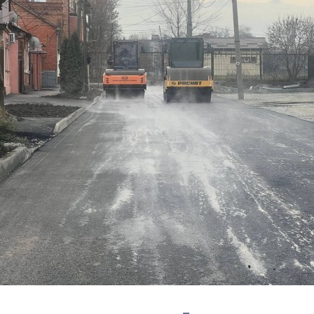
з
ия, постановления
Кадровая политика
ертиза НПА
Контактная информация
ельности органов
Списки граждан, состоящих на
амоуправления
учете в качестве нуждающихся 
улучшении жилищных условий п
г. Владикавказ
анные
Общественное обсуждение
документов стратегического
планирования
 о результатах
Порядок обжалования решений 
действий органов местного
самоуправления