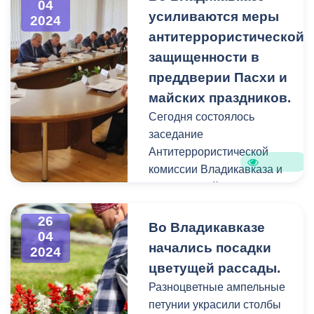
«Жилье и городская
04
усиливаются меры
2024
среда», инициированного
антитеррористической
Президентом Владимиром
Путиным.
защищенности в
преддверии Пасхи и
В санитарной очистке и
майских праздников.
благоустройстве
Сегодня состоялось
Владикавказа
заседание
участвовали сотрудники
Антитеррористической
администрации города,
комиссии Владикавказа и
республиканских
Оперативной группы.
ведомств и структур,
общественные и
26
Во Владикавказе
образовательные
04
начались посадки
организации, волонтеры и
2024
неравнодушные
цветущей рассады.
горожане.
Разноцветные ампельные
петунии украсили столбы