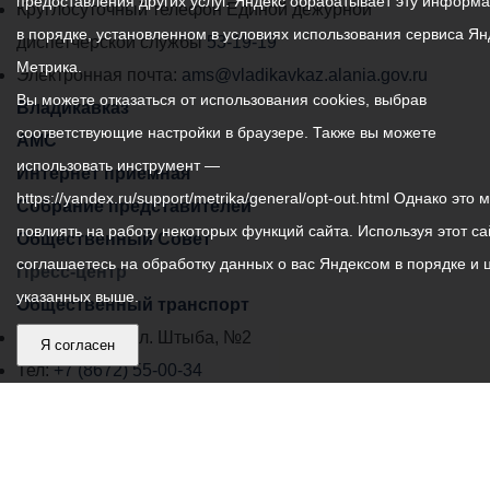
предоставления других услуг. Яндекс обрабатывает эту информ
местного
Круглосуточный телефон Единой дежурной
в порядке, установленном в условиях использования сервиса Ян
самоуправления
диспетчерской службы
53-19-19
Метрика.
города
Электронная почта:
ams@vladikavkaz.alania.gov.ru
Вы можете отказаться от использования cookies, выбрав
Владикавказ:
Владикавказ
соответствующие настройки в браузере. Также вы можете
АМС
использовать инструмент —
Интернет приемная
https://yandex.ru/support/metrika/general/opt-out.html Однако это 
Собрание представителей
повлиять на работу некоторых функций сайта. Используя этот са
Общественный Совет
соглашаетесь на обработку данных о вас Яндексом в порядке и 
Пресс-центр
указанных выше.
Общественный транспорт
Владикавказ, пл. Штыба, №2
Я согласен
Тел:
+7 (8672) 55-00-34
Главный редактор: Биазарти Д. К.
Свидетельство о регистрации СМИ ЭЛ № ФС 77 –
75258 от 07.03.2019 выданное Федеральной Службой