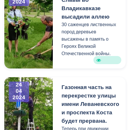
2024
территорий, планируемых
по Туризму;
Владикавказе
к благоустройству. Отдать
- ул.К.Кесаева - коллектив
высадили аллею
свой голос можно до 30
префектуры совместно с
апреля 2024 на
30 саженцев лиственных
Комитетом молодежи по
платформе 15.gorsreda.ru.
пород деревьев
РСО-Алания.
высажены в память о
Героях Великой
Отечественной войны.
Затеречный район:
- отель Хилтон ул.Коцоева,
прилегающая территория;
- Владикавказский горно-
24
металлургический
Газонная часть на
04
техникум прилегающая
перекрестке улицы
2024
территория (пр.Коста и
имени Леваневского
ул.Ардонская);
и проспекта Коста
- Владикавказский
будет прервана.
колледж искусств имени
В.Гергиева, прилегающая
Теперь при движении