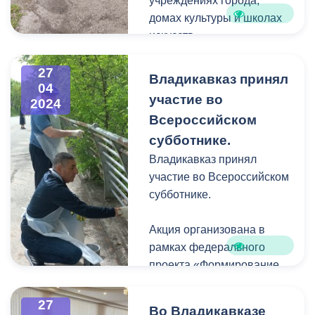
учреждениях города,
домах культуры и школах
искусств.
Накануне к акции
27
Владикавказ принял
04
присоединились 63
участие во
2024
дошкольных учреждения
Всероссийском
города. В посадках
субботнике.
приняли участие дети,
родители и сотрудники
Владикавказ принял
детских садов.
участие во Всероссийском
субботнике.
Акция организована в
рамках федерального
проекта «Формирование
комфортной городской
среды», нацпроекта
27
Во Владикавказе