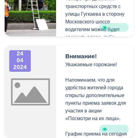
территория;
транспортных средств с
- коллектив Префектуры
улицы Гугкаева в сторону
совместно с волонтерами
Московского шоссе
на территории Мемориала
водителям можно будет
Славы;
свернуть влево, либо
- Главпочтамт,
развернуться в обратном
прилегающая территория;
направлении, не доезжая
24
Внимание!
04
- Федеральное
до Архонского круга.
Уважаемые горожане!
2024
казначейство,
прилегающая территория
Напоминаем, что для
(ул.Коцоева, ул.Г.Плиева,
удобства жителей города
до ЦУМа).
открыты дополнительные
пункты приема заявок для
участия в акции
Промышленный район:
«Посмотри на их лица».
- Сквер ДК «Металлург»
студенты СК ГМИ
График приема на сегодня
совместно с сотрудниками