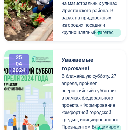
В акции приняли участие
на магистральных улицах
более 3000 человек. На 16
Иристонского района. В
общественных
вазах на придорожных
территориях города были
изгородях посадили
покрашены парапеты и
крупношляпный тагетес.
лавочки, побелены
деревья, произведен смет
и ручной сбор мусора.
25
Уважаемые
04
Как отметил первый
горожане!
2024
заместитель главы АМС г.
В ближайшую субботу, 27
Владикавказа Зураб
апреля, пройдет
Дзоблаев, особенно
всероссийский субботник
приятно, что в акции
в рамках федерального
активное участие
проекта «Формирование
принимает молодежь.
комфортной городской
Субботники – это не
среды», инициированного
только возможность
Президентом Владимиром