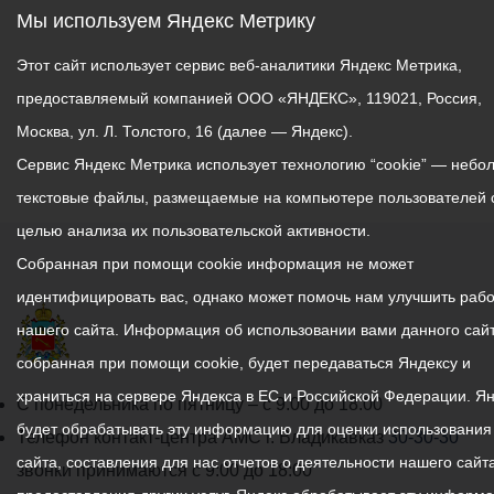
Мы используем Яндекс Метрику
Этот сайт использует сервис веб-аналитики Яндекс Метрика,
предоставляемый компанией ООО «ЯНДЕКС», 119021, Россия,
Москва, ул. Л. Толстого, 16 (далее — Яндекс).
Сервис Яндекс Метрика использует технологию “cookie” — небо
текстовые файлы, размещаемые на компьютере пользователей 
целью анализа их пользовательской активности.
Собранная при помощи cookie информация не может
идентифицировать вас, однако может помочь нам улучшить рабо
нашего сайта. Информация об использовании вами данного сайт
собранная при помощи cookie, будет передаваться Яндексу и
храниться на сервере Яндекса в ЕС и Российской Федерации. Я
График
С понедельника по пятницу – с 9.00 до 18.00
будет обрабатывать эту информацию для оценки использования
работы
Телефон контакт-центра АМС г. Владикавказ
30-30-30
сайта, составления для нас отчетов о деятельности нашего сайта
администрации
звонки принимаются с 9:00 до 18:00