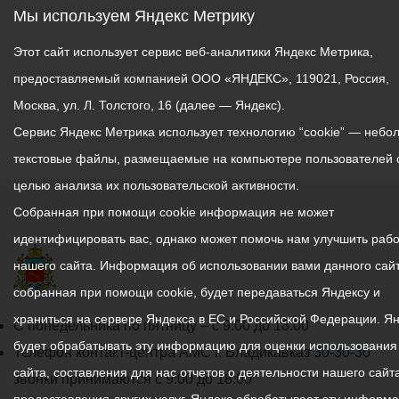
Мы используем Яндекс Метрику
Этот сайт использует сервис веб-аналитики Яндекс Метрика,
предоставляемый компанией ООО «ЯНДЕКС», 119021, Россия,
Москва, ул. Л. Толстого, 16 (далее — Яндекс).
Сервис Яндекс Метрика использует технологию “cookie” — небо
текстовые файлы, размещаемые на компьютере пользователей 
целью анализа их пользовательской активности.
Собранная при помощи cookie информация не может
идентифицировать вас, однако может помочь нам улучшить рабо
нашего сайта. Информация об использовании вами данного сайт
собранная при помощи cookie, будет передаваться Яндексу и
храниться на сервере Яндекса в ЕС и Российской Федерации. Я
График
С понедельника по пятницу – с 9.00 до 18.00
будет обрабатывать эту информацию для оценки использования
работы
Телефон контакт-центра АМС г. Владикавказ
30-30-30
сайта, составления для нас отчетов о деятельности нашего сайта
администрации
звонки принимаются с 9:00 до 18:00