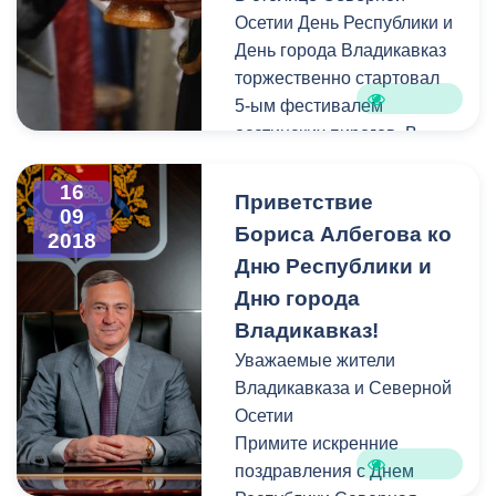
Осетии День Республики и
День города Владикавказ
торжественно стартовал
5-ым фестивалем
осетинских пирогов. В
открытии праздника
приняли участие Глава
16
Приветствие
09
РСО-Алания Вячеслав
Бориса Албегова ко
2018
Битаров, Председатель
Дню Республики и
Правительства РСО-
Дню города
Алания Таймураз Тускаев,
Председатель
Владикавказ!
Парламента РСО-Алания
Уважаемые жители
Алексей Мачнев, министр
Владикавказа и Северной
внутренних дел РСО-
Осетии
Алания Михаил Скоков,
Примите искренние
Глава Администрации
поздравления с Днем
местного самоуправления