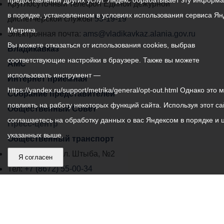
предоставления других услуг. Яндекс обрабатывает эту информ
местного
Круглосуточный телефон Единой дежурной
в порядке, установленном в условиях использования сервиса Ян
самоуправления
диспетчерской службы
53-19-19
Метрика.
города
Электронная почта:
ams@vladikavkaz.alania.gov.ru
Вы можете отказаться от использования cookies, выбрав
Владикавказ:
Владикавказ
соответствующие настройки в браузере. Также вы можете
АМС
использовать инструмент —
Интернет приемная
https://yandex.ru/support/metrika/general/opt-out.html Однако это 
Собрание представителей
повлиять на работу некоторых функций сайта. Используя этот са
Общественный Совет
соглашаетесь на обработку данных о вас Яндексом в порядке и 
Пресс-центр
указанных выше.
Общественный транспорт
Владикавказ, пл. Штыба, №2
Я согласен
Тел:
+7 (8672) 55-00-34
Главный редактор: Биазарти Д. К.
Свидетельство о регистрации СМИ ЭЛ № ФС 77 –
75258 от 07.03.2019 выданное Федеральной Службой