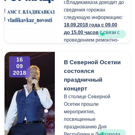
г.Владикавказа доводит до
земельным участкам,
сведения горожан
расположенным по
следующую информацию:
адресу: РСО-Алания,
18.09.2018 года с 09.00
г.Владикавказ, ул.Максима
до 15.00 часов
с связи с
Горького,1; ул.Максима
проведением ремонтно-
«в»
Горького,1
и
профилактических работ
«б
»
ул.Максима Горького, 1
будет прекращена подача
16
в части изменения зоны
В Северной Осетии
холодной воды по
09
природных ландшафтов.
адресам:
состоялся
2018
праздничный
концерт
В столице Северной
Осетии прошли
мероприятия,
посвященные
празднованию Дня
Республики и Дня города