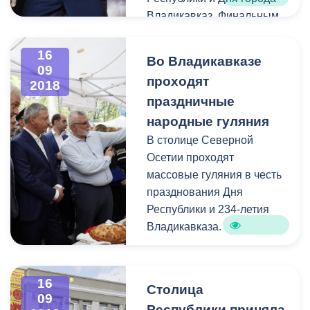
Владикавказ. Финальным
аккордом народных
гуляний стал вечерний
16
Во Владикавказе
праздничный концерт.
09
проходят
2018
праздничные
народные гуляния
В столице Северной
Осетии проходят
массовые гуляния в честь
празднования Дня
Республики и 234-летия
Владикавказа.
16
Столица
09
Республики приняла