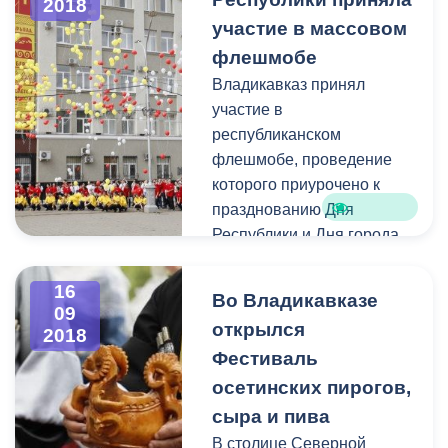
2018
участие в массовом
флешмобе
Владикавказ принял
участие в
республиканском
флешмобе, проведение
которого приурочено к
празднованию Дня
Республики и Дня города
Владикавказ.
16
Во Владикавказе
09
открылся
2018
Фестиваль
осетинских пирогов,
сыра и пива
В столице Северной