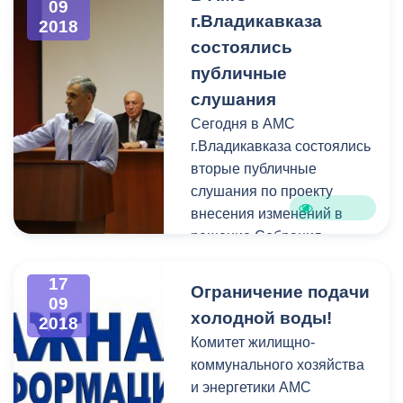
г.Владикавказ. С
09
г.Владикавказа
2018
вопросами граждан в ходе
состоялись
беседы, инициированной
жителями указанного
публичные
микрорайона также
слушания
ознакомились заместитель
Сегодня в АМС
главы АМС
Майран
г.Владикавказа состоялись
Тамаев
, руководитель
вторые публичные
управляющей компании
слушания по проекту
ООО «Эталон»
Иван
внесения изменений в
Ушаридзе
решение Собрания
представителей
г.Владикавказ «Об
17
Ограничение подачи
09
утверждении
холодной воды!
2018
Генерального плана
Комитет жилищно-
муниципального
коммунального хозяйства
образования городской
и энергетики АМС
округ г.Владикавказ» по