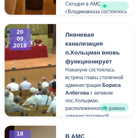
Сегодня в АМС
г.Владикавказа состоялось
v заседание
Общественного Совета
20
Ливневая
Муниципального
09
Образования
канализация
2018
г.Владикавказ под
п.Хольцман вновь
председательством
функционирует
Михаила Шаталова
.
Накануне состоялась
встреча главы столичной
администрации
Бориса
Албегова
с активом
пос.Хольцман,
расположенного в рамках
административной
границы Муниципального
Образования
18
В АМС