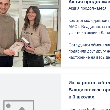
Телефон управляющей
Акция продолжае
8 (8672) 20-00-24.
Акция продолжается
С заботой о городе, 
Комитет молодежной п
АМС г. Владикавказа пр
участие в акции «Дари
Сотрудники обменяли
подарили друг другу н
настроение на весь де
Как отмечают сотрудн
книг — важная задача
Из-за роста заб
«На многих наших ме
Владикавказе вр
выбираем именно книг
в 3 школах.
и интересные», — гов
Гимназия № 45, школа