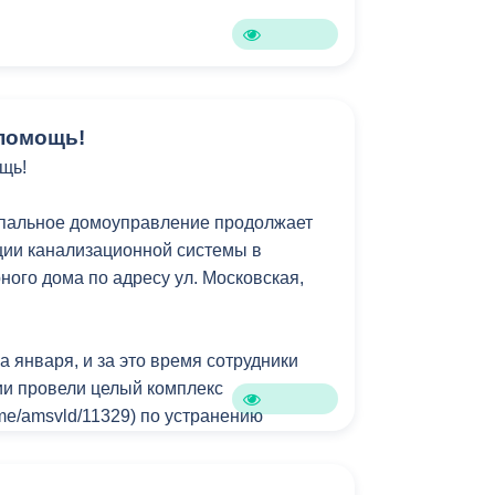
Бесплатная юридическая помощь
помощь!
щь!
пальное домоуправление продолжает
ции канализационной системы в
ного дома по адресу ул. Московская,
а января, и за это время сотрудники
и провели целый комплекс
t.me/amsvld/11329) по устранению
я годами.