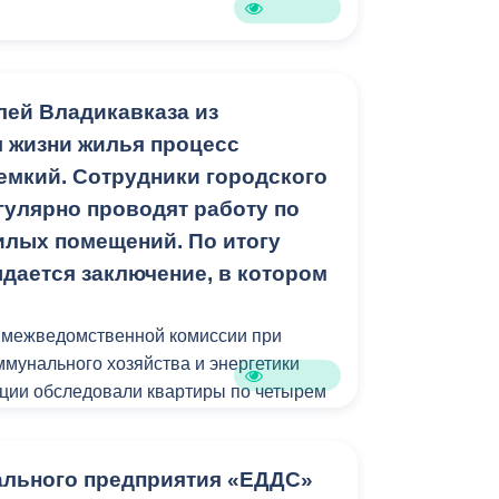
лей Владикавказа из
я жизни жилья процесс
емкий. Сотрудники городского
гулярно проводят работу по
лых помещений. По итогу
дается заключение, в котором
ы межведомственной комиссии при
мунального хозяйства и энергетики
ции обследовали квартиры по четырем
 улице Кутузова; 83/1, квартиры № 54;
ской, 30; Интернациональной, 51 и
ального предприятия «ЕДДС»