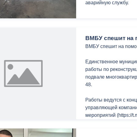
аварийную службу.
ный контроль
Выборы 2026
ВМБУ спешит на 
ВМБУ спешит на помо
Единственное муници
работы по реконструк
подвале многоквартир
48.
Работы ведутся с конц
управляющей компани
мероприятий (https://
проблем, накопившихс