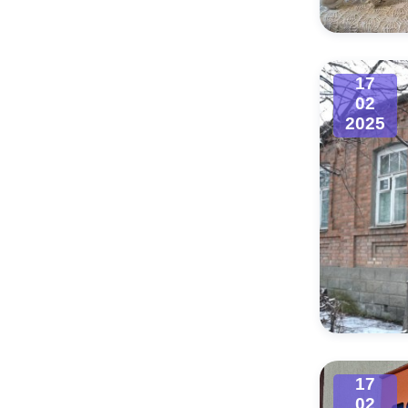
17
02
2025
17
02