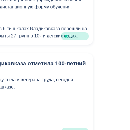
ится 10 человек. У организации два
 дистанционную форму обучения.
реждения — Владикавказская академия
оровительный лагерь «Звездочка».
 в 6-ти школах Владикавказа перешли на
ыты 27 групп в 10-ти детских садах.
 помогут разорвать цепь
чшить эпидемиологическую ситуацию.
икавказа отметила 100-летний
у тыла и ветерана труда, сегодня
авказе.