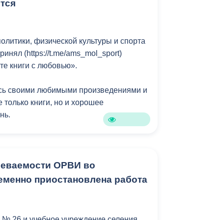
 компании:
тся
ВМБУ «Домоуправление»!
олитики, физической культуры и спорта
инял (https://t.me/ams_mol_sport)
те книги с любовью».
сь своими любимыми произведениями и
е только книги, но и хорошее
нь.
ики КМПФКиС, популяризация чтения и
.
олеваемости ОРВИ во
роприятиях призами и подарками
еменно приостановлена работа
и. Стараемся подбирать тематические
орят они.
 № 26 и учебное учреждение селения