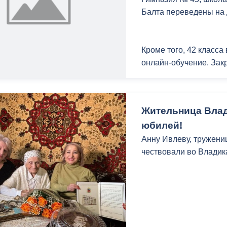
Всего в Комитете труд
Балта переведены на
подведомственных уч
спорта и детский озд
Кроме того, 42 класса
онлайн-обучение. Закр
Ограничительные меры
заболеваемости и улу
Жительница Влад
юбилей!
Анну Ивлеву, тружениц
чествовали во Владик