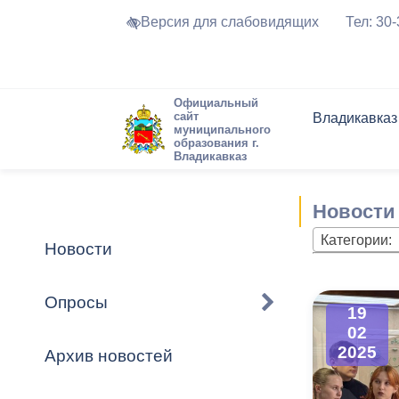
Версия для слабовидящих
Тел: 30
Официальный
сайт
Владикавказ
муниципального
образования г.
Владикавказ
Общие свед
Структура
Интернет-п
Председате
Структура
Новости
Реестры ма
Новости
Устав город
Торги и Кон
расписание
Обратная с
Комиссии
Новостная 
Актуально
Категории:
Новости
Города-поб
Программа
Противодей
Достоприме
Опросы
19
Владикавка
Формы обра
График при
02
принимаемы
2025
Архив новостей
Презентаци
рассмотрен
городского 