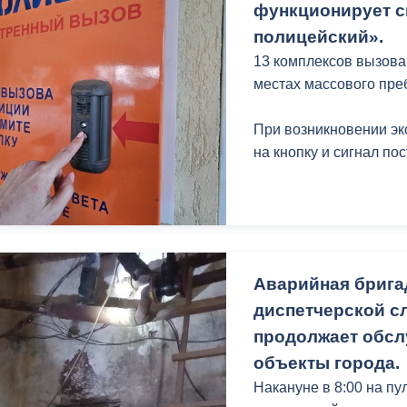
Щербакова, 38.
функционирует с
полицейский».
13 комплексов вызова
местах массового пре
При возникновении эк
на кнопку и сигнал по
Аварийная брига
диспетчерской с
продолжает обсл
объекты города.
Накануне в 8:00 на п