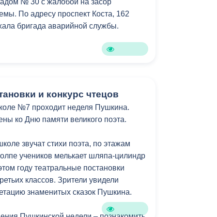
адом № 30 с жалобой на засор
емы. По адресу проспект Коста, 162
хала бригада аварийной службы.
тановки и конкурс чтецов
коле №7 проходит неделя Пушкина.
ны ко Дню памяти великого поэта.
школе звучат стихи поэта, по этажам
 толпе учеников мелькает шляпа-цилиндр
 этом году театральные постановки
ретьих классов. Зрители увидели
етацию знаменитых сказок Пушкина.
ения Пушкинской недели – познакомить