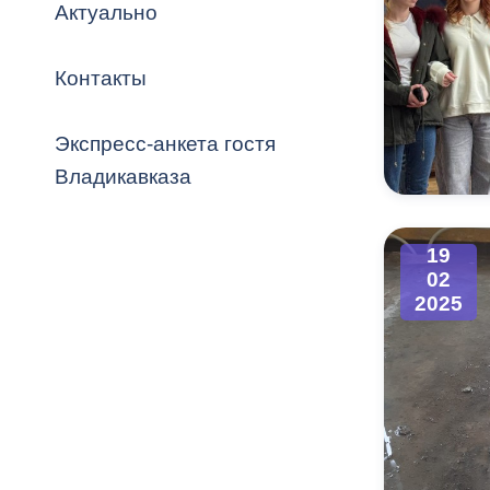
Владикавка
Актуально
Распоряжен
Контакты
ОРВ и эксп
Оценка деят
Экспресс-анкета гостя
местного с
Владикавказа
19
02
Открытые д
2025
Информация
проверок