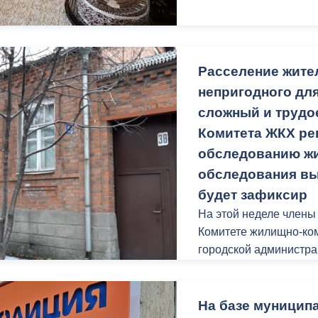
Расселение жите
непригодного дл
сложный и трудо
Комитета ЖКХ ре
обследованию жи
обследования вы
будет зафиксир
На этой неделе член
Комитете жилищно-ком
городской администра
адресам:
Квартиру № 15 «в», по
57; 40 по Владикавказ
На базе муницип