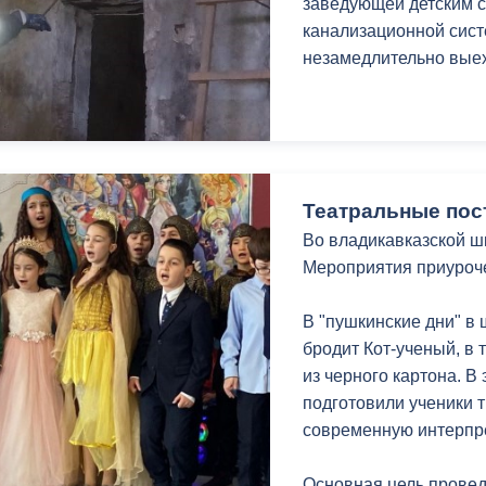
заведующей детским с
канализационной сист
незамедлительно вые
Театральные пос
Во владикавказской ш
Мероприятия приуроче
В "пушкинские дни" в 
бродит Кот-ученый, в
из черного картона. В
подготовили ученики т
современную интерпр
Основная цель провед