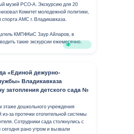
й музей РСО-А. Экскурсию для 20
Противодействие коррупции
низовал Комитет молодежной политики,
 спорта АМС г. Владикавказа.
Градостроительная деятельность
датель КМПФКиС Заур Айларов, в
Формирование комфортной
в
оводить такие экскурсии ежемесячно.
городской среды
о
Бюджет для граждан
ем приглашать студентов ссузов
ться с уникальными национальными
Пространственные сведения
 здесь представлены. Узнать больше о
да «Единой дежурно-
шего народа», — добавил Айларов.
лужбы» Владикавказа
Гражданская оборона в
ну затопления детского сада №
чрезвычайных ситуациях
курсанты, такие мероприятия не только
 и вдохновляют на дальнейшее
Незаконное строительство
м этаже дошкольного учреждения
 культурного наследия Осетии.
й из-за протечки отопительной системы
и
Информация финансового
теля. Сотрудники сада столкнулись с
органа
 сегодня рано утром и вызвали