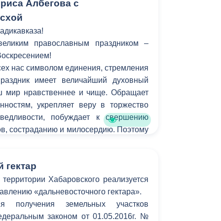
риса Албегова с
асхой
адикавказа!
великим православным праздником –
оскресением!
сех нас символом единения, стремления
праздник имеет величайший духовный
ш мир нравственнее и чище. Обращает
ностям, укрепляет веру в торжество
ведливости, побуждает к свершению
ов, состраданию и милосердию. Поэтому
и остается самым радостным, чистым и
 гектар
 территории Хабаровского реализуется
авлению «дальневосточного гектара».
я получения земельных участков
деральным законом от 01.05.2016г. №