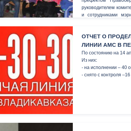
префектом Правобе
руководителем комит
и сотрудниками мэр
ный контроль
Выборы 2026
насущные проблемы.
ОТЧЕТ О ПРОДЕ
ЛИНИИ АМС В ПЕ
По состоянию на 14 а
Из них:
- на исполнении – 40 
- снято с контроля –1