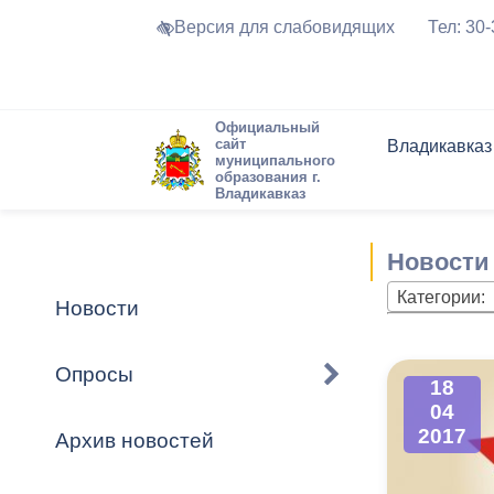
Версия для слабовидящих
Тел: 30
Официальный
сайт
Владикавказ
муниципального
образования г.
Владикавказ
Общие свед
Структура
Интернет-п
Председате
Структура
Новости
Реестры ма
Новости
Устав город
Торги и Кон
расписание
Обратная с
Комиссии
Новостная 
Актуально
Категории:
Новости
Города-поб
Программа
Противодей
Достоприме
Опросы
18
Владикавка
Формы обра
График при
04
принимаемы
2017
Архив новостей
Презентаци
рассмотрен
городского 