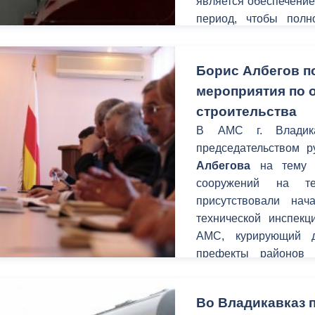
является обеспечение
период, чтобы полн
следующего отопитель
от возможных неудобс
Борис Албегов п
мероприятия по 
строительства
В АМС г. Владика
председательством 
Албегова
на тему 
сооружений на те
присутствовали нач
технической инспек
АМС, курирующий 
префекты районов
Дударов
.
Во Владикавказ 