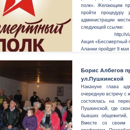
з
полк». Желающим пр
ия, постановления
Кадровая политика
пройти процедуру 
администрации местн
ертиза НПА
Контактная информация
следующей ссылке:
ельности органов
Списки граждан, состоящих на
http://
амоуправления
учете в качестве нуждающихся 
Акция «Бессмертный п
улучшении жилищных условий п
Алании пройдет 9 мая
г. Владикавказ
Борис Албегов п
ул.Пушкинской
анные
Общественное обсуждение
Накануне глава ад
документов стратегического
очередную встречу с 
планирования
состоялась на пере
Пушкинской, где ско
 о результатах
Порядок обжалования решений 
бывших общежитий, 
действий органов местного
Вместе со своим 
самоуправления