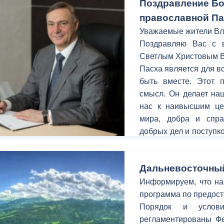
Поздравление Бо
православной П
Уважаемые жители Вл
Поздравляю Вас с 
Светлым Христовым В
Пасха является для в
быть вместе. Этот 
смысл. Он делает на
нас к наивысшим цен
мира, добра и спра
добрых дел и поступк
праздник Пасхи был 
жизнеутверждающим.
Дальневосточный
Информируем, что на
программа по предост
Порядок и услови
регламентированы Фе