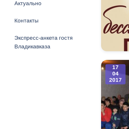
Владикавка
Актуально
Распоряжен
Контакты
ОРВ и эксп
Оценка деят
Экспресс-анкета гостя
местного с
Владикавказа
17
04
Открытые д
2017
Информация
проверок