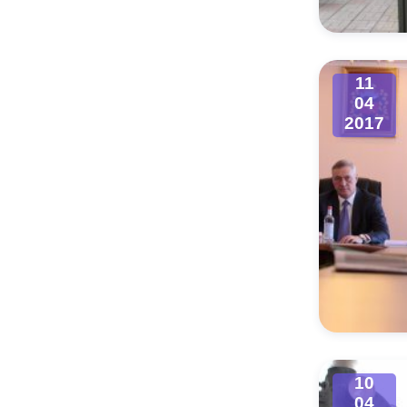
11
04
2017
10
04