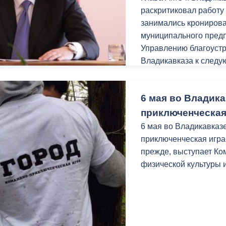
раскритиковал работу
занимались крониров
муниципального предп
Управлению благоустр
Владикавказа к следу
провести ряд встреч с
чтобы обозначить поз
6 мая во Владика
проводимых санитарн
приключенческая
6 мая во Владикавказе
приключенческая игра 
прежде, выступает Ко
физической культуры 