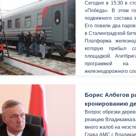
Сегодня в 15:30 в с
«Победа». В этом го
подвижного состава 
Его повели два паров
в Сталинградской бит
Платформа железнод
которую прибыл со
площадкой. Агитбри
программой на 
железнодорожного со
Великой Отечественн
перенести зрителей 
Победе советского н
Борис Албегов р
Всех пришедших на с
кронированию де
полевой кухней под пе
Вопрос обрезки дерев
реакцию Владикавказц
много жалоб на неэст
Глава АМС г. Владика