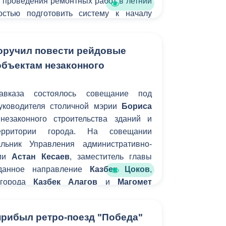
 проведения ремонтных работ в летний
остью подготовить систему к началу
ного сезона и избавить жителей города
тв.
оручил повести рейдовые
объектам незаконного
вказа состоялось совещание под
руководителя столичной мэрии
Бориса
незаконного строительства зданий и
рритории города. На совещании
альник Управления административно-
ции
Астан Кесаев
, заместитель главы
данное направление
Казбек Цоков
,
 города
Казбек Алагов
и
Магомет
прибыл ретро-поезд "Победа"