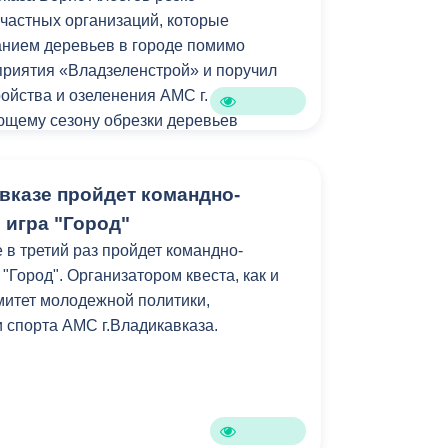
 частных организаций, которые
анием деревьев в городе помимо
риятия «Владзеленстрой» и поручил
ойства и озеленения АМС г.
ющему сезону обрезки деревьев
 руководителями организаций, для того
ицию администрации в отношении
вказе пройдет командно-
ых мероприятий.
 игра "Город"
 в третий раз пройдет командно-
"Город". Организатором квеста, как и
митет молодежной политики,
и спорта АМС г.Владикавказа.