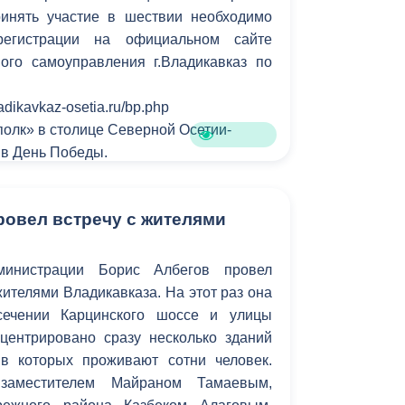
инять участие в шествии необходимо
Противодействие коррупции
регистрации на официальном сайте
ого самоуправления г.Владикавказ по
Градостроительная деятельность
Формирование комфортной
vladikavkaz-osetia.ru/bp.php
в
городской среды
олк» в столице Северной Осетии-
о
 в День Победы.
Бюджет для граждан
Пространственные сведения
ровел встречу с жителями
Гражданская оборона в
министрации Борис Албегов провел
чрезвычайных ситуациях
жителями Владикавказа. На этот раз она
Незаконное строительство
сечении Карцинского шоссе и улицы
нцентрировано сразу несколько зданий
и
Информация финансового
в которых проживают сотни человек.
органа
заместителем Майраном Тамаевым,