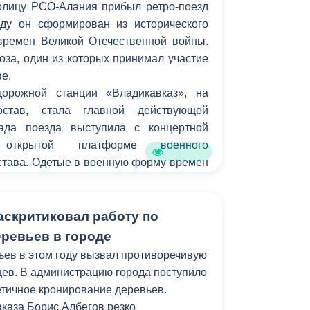
толицу РСО-Алания прибыл ретро-поезд
ду он сформирован из исторического
времен Великой Отечественной войны.
оза, один из которых принимал участие
ве.
орожной станции «Владикавказ», на
став, стала главной действующей
гада поезда выступила с концертной
открытой платформе военного
става. Одетые в военную форму времен
ой войны работники культуры смогли
в 1945 год, когда было объявлено о
арода в Великой Отечественной войне.
аскритиковал работу по
танцию ветеранов ВОВ, гостей угощали
ревьев в городе
сни военных лет.
ьев в этом году вызвал противоречивую
ев. В администрацию города поступило
етичное кронирование деревьев.
вказа Борис Албегов резко