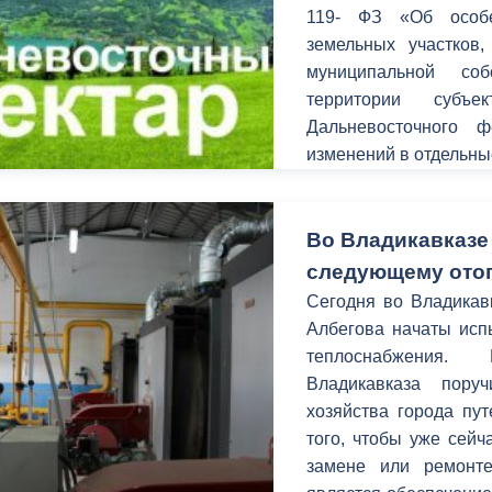
119- ФЗ «Об особе
земельных участков,
муниципальной со
территории субъ
Дальневосточного 
изменений в отдельны
Во Владикавказе 
следующему отоп
Сегодня во Владикав
Албегова начаты исп
теплоснабжения. 
Владикавказа пору
хозяйства города пу
того, чтобы уже сейч
замене или ремонт