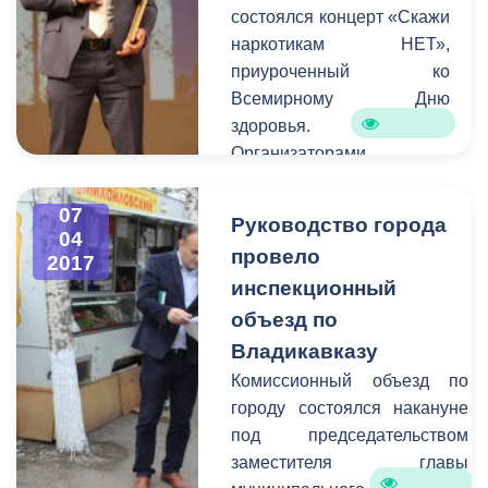
состоялся концерт «Скажи
поступило 123 заявок. В
наркотикам НЕТ»,
оперативном порядке
приуроченный ко
специалисты выезжают на
Всемирному Дню
аварийные места и
здоровья.
устраняют проблемы в
Организаторами
сфере ЖКХ.
мероприятия выступили
Комитет молодежной
07
Руководство города
политики, физической
04
провело
2017
культуры и спорта АМС
инспекционный
г.Владикавказа и Северо-
Осетинский
объезд по
республиканский
Владикавказу
благотворительный фонд
Комиссионный объезд по
«Спасательный круг» под
городу состоялся накануне
руководством Геннадия
под председательством
Дзгоева. Вместе с
заместителя главы
представителями