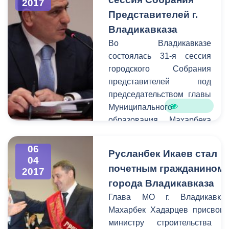
2017
Дударов и Казбек Алагов,
протоиерей Георгий,
Представителей г.
руководитель управления
представители городской
архитектуры и
Владикавказа
администрации и
градостроительства Валерий
Во Владикавказе
общественных
Шотаев, благоустройства,
состоялась 31-я сессия
организаций.
озеленения и санитарной
городского Собрания
очистки Сослан Бицоев,
представителей под
экономики,
председательством главы
предпринимательства и
Муниципального
инвестиционных
образования Махарбека
проектов Михаил Шаталов,
Хадарцева. В работе
представители
сессии принял участие
06
Русланбек Икаев стал
административно-
глава АМС г.
04
почетным гражданином
технической инспекции
2017
Владикавказа Борис
Владикавказа.
города Владикавказа
Албегов. Согласно
повестке дня заслушали
Глава МО г. Владикавка
вопрос о внесении
Махарбек Хадарцев присвои
изменений в бюджет
министру строительства 