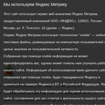
Мы используем Яндекс Метрику
Этот сайт использует сервис веб-аналитики Яндекс Метрика,
предоставляемый компанией ООО «ЯНДЕКС», 119021, Россия,
Москва, ул. Л. Толстого, 16 (далее — Яндекс).
Сервис Яндекс Метрика использует технологию “cookie” — небо
текстовые файлы, размещаемые на компьютере пользователей 
целью анализа их пользовательской активности.
Собранная при помощи cookie информация не может
идентифицировать вас, однако может помочь нам улучшить рабо
нашего сайта. Информация об использовании вами данного сайт
собранная при помощи cookie, будет передаваться Яндексу и
храниться на сервере Яндекса в ЕС и Российской Федерации. Я
График
С понедельника по пятницу – с 9.00 до 18.00
будет обрабатывать эту информацию для оценки использования
работы
Телефон контакт-центра АМС г. Владикавказ
30-30-30
сайта, составления для нас отчетов о деятельности нашего сайта
администрации
звонки принимаются с 9:00 до 18:00