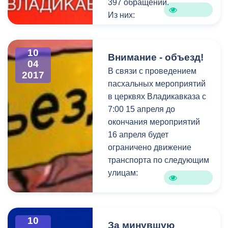
397 обращений.
Из них:
- на исполнении – 44
обращения;
10
- снято с контроля –14
Внимание - объезд!
04
обращений.
В связи с проведением
2017
пасхальных мероприятий
в церквях Владикавказа с
7:00 15 апреля до
окончания мероприятий
16 апреля будет
ограничено движение
транспорта по следующим
улицам:
ул.Войкова от
ул.Армянская до
10
ул.Кантемирова;
За минувшую