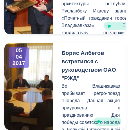
города.
архитектуры республик
Русланбеку Икаеву звани
«Почетный гражданин город
Владикавказа». Ег
кандидатуру предложил
лично председатель Совет
Федерации Федеральног
05
Борис Албегов
Собрания РФ Валентин
04
встретился с
Матвиенко. Это произошл
2017
после е
руководством ОАО
посещения реабилитационног
"РЖД"
центра для детей с диагнозо
Во Владикавказ
ДЦП «Ир», который Икае
прибывает ретро-поезд
построил на собственны
"Победа". Данная акция
средства.
приурочена к
празднованию Дня
победы советского народа
в Великой Отечественной