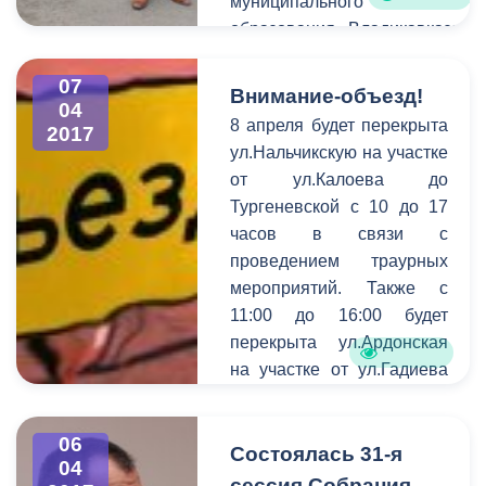
муниципального
республиканских школ и
образования Владикавказа-
ВУЗов мероприятие
руководителя
посетили заместитель
административной комиссии
07
Внимание-объезд!
председателя
04
города Чермена Зангиева.
8 апреля будет перекрыта
Правительства Ирбек
2017
Предметом объезда стали
ул.Нальчикскую на участке
Томаев, министр спорта
основные проблемные точки
от ул.Калоева до
Хасан Бароев,
в благоустройстве города.
Тургеневской с 10 до 17
олимпийская чемпионка
Вместе с руководителем
часов в связи с
Аида Шанаева, депутат
административной комиссии
проведением траурных
Парламента РСО-Алании
столицу республики
мероприятий. Также с
Геннадий Родионов,
инспектировали
11:00 до 16:00 будет
начальник
руководители
перекрыта ул.Ардонская
антинаркотической
подразделений
на участке от ул.Гадиева
комиссии Луиза Лебедева,
администрации, отвечающие
до Ш.Руставели.
председатель
за чистоту и внешний облик
молодежного отдела
города. Это префекты обоих
06
Состоялась 31-я
Владикавказской и
районов Магомет
04
Аланской епархии
сессия Собрания