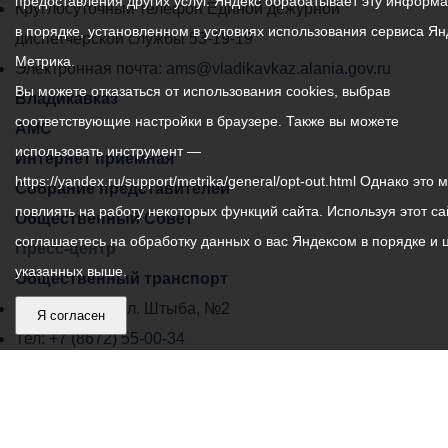
предоставления других услуг. Яндекс обрабатывает эту информ
местного
Круглосуточный телефон Единой дежурной
в порядке, установленном в условиях использования сервиса Ян
самоуправления
диспетчерской службы
53-19-19
Метрика.
города
Электронная почта:
ams@vladikavkaz.alania.gov.ru
Вы можете отказаться от использования cookies, выбрав
Владикавказ:
Владикавказ
соответствующие настройки в браузере. Также вы можете
АМС
использовать инструмент —
Интернет приемная
https://yandex.ru/support/metrika/general/opt-out.html Однако это 
Собрание представителей
повлиять на работу некоторых функций сайта. Используя этот са
Общественный Совет
соглашаетесь на обработку данных о вас Яндексом в порядке и 
Пресс-центр
указанных выше.
Общественный транспорт
Владикавказ, пл. Штыба, №2
Я согласен
Тел:
+7 (8672) 55-00-34
Главный редактор: Биазарти Д. К.
Свидетельство о регистрации СМИ ЭЛ № ФС 77 –
75258 от 07.03.2019 выданное Федеральной Службой