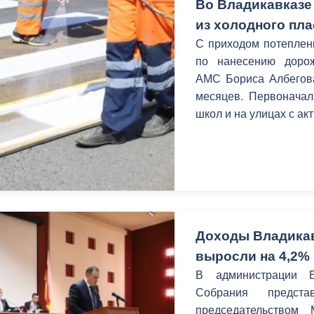
Во Владикавказе
из холодного пла
С приходом потеплен
по нанесению доро
АМС Бориса Албегова
месяцев. Первоначал
школ и на улицах с а
Доходы Владикав
выросли на 4,2%
В администрации В
Собрания предст
председательством