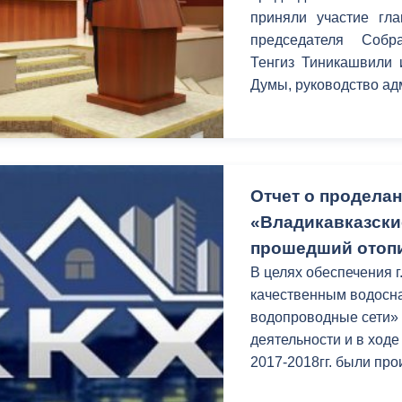
приняли участие гл
председателя Собра
Тенгиз Тиникашвили 
Думы, руководство ад
Отчет о продела
«Владикавказски
прошедший отоп
В целях обеспечения 
качественным водосн
водопроводные сети» 
деятельности и в ходе
2017-2018гг. были пр