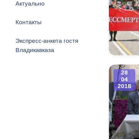
Владикавка
Актуально
Распоряжен
Контакты
ОРВ и эксп
Оценка деят
Экспресс-анкета гостя
местного с
Владикавказа
28
04
Открытые д
2018
Информация
проверок