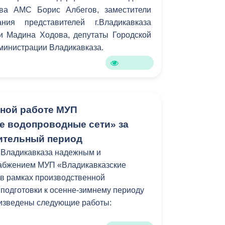
ава АМС Борис Албегов, заместители
ния представителей г.Владикавказа
и Мадина Ходова, депутаты Городской
министрации Владикавказа.
нной работе МУП
е водопроводные сети» за
ительный период
г.Владикавказа надежным и
абжением МУП «Владикавказские
в рамках производственной
 подготовки к осенне-зимнему периоду
оизведены следующие работы: