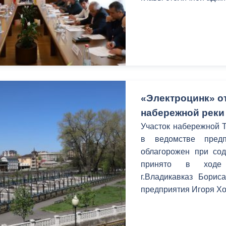
помещения для работ
сказал, что в городе 
В ходе разговора был
помещения для работы
«Электроцинк» о
набережной реки
Участок набережной Т
в ведомстве предп
облагорожен при сод
принято в ходе
г.Владикавказ Борис
предприятия Игоря Х