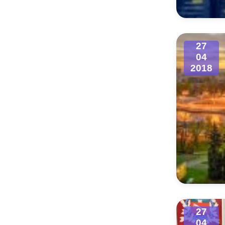
27
04
2018
27
04