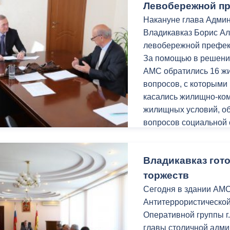
Левобережной п
Накануне глава Админ
Владикавказ Борис Ал
левобережной префек
За помощью в решени
АМС обратились 16 ж
вопросов, с которыми
касались жилищно-ком
жилищных условий, об
вопросов социальной 
бизнеса.
Для более детального
Владикавказ гот
пришли горожане, на
структурных подразде
торжеств
чему некоторые вопро
Сегодня в здании АМС
Так, например, предс
Антитеррористической
помощи людям с синд
Оперативной группы г
обратились к Борису 
главы столичной адм