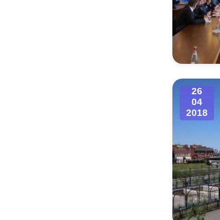
26
04
2018