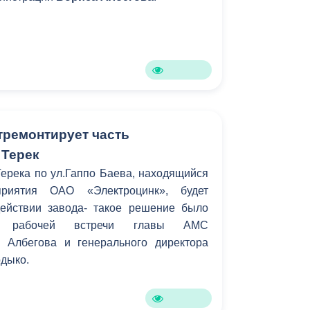
ы со своими подопечными. Глава АМС
есть всего лишь одно подходящее место.
о принято решение о выделении этого
 с солнечными детьми.
тремонтирует часть
 Терек
ерека по ул.Гаппо Баева, находящийся
риятия ОАО «Электроцинк», будет
ействии завода- такое решение было
 рабочей встречи главы АМС
а Албегова и генерального директора
одыко.