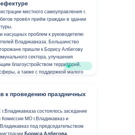
рефектуре
истрации местного самоуправления г.
бегов провёл приём граждан в здании
туры.
и насущных проблем к руководителю
ителей Владикавказа. Большинство
 горожане пришли к Борису Албегову
мунального сектора, улучшения
щим благоустройством территорий,
сферы, а также с поддержкой малого
 выяснения проблем, с которыми
ов к проведению праздничных
 приём были приглашены руководители
лений АМС г. Владикавказ, благодаря
сы удалось решить на месте.
 г.Владикавказа состоялось заседание
тавители общественной организации
 Комиссии МО г.Владикавказ и
ромом Дауна «Время перемен»
.Владикавказ под председательством
Албегову с вопросом о выделении
инистрации
Бориса Албегова
.