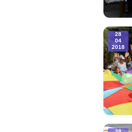
Муниципаль
28
04
2018
28