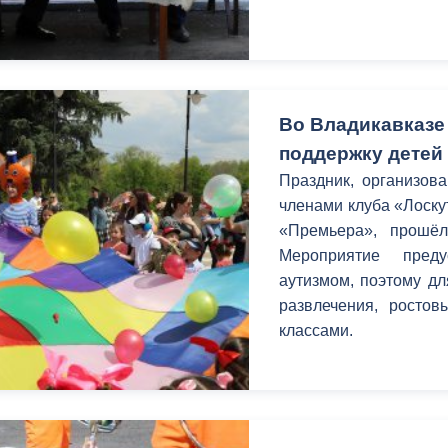
ный контроль
Выборы 2026
Во Владикавказе
поддержку детей
Праздник, организов
членами клуба «Лоску
«Премьера», прошё
Мероприятие пред
аутизмом, поэтому д
развлечения, ростов
классами.