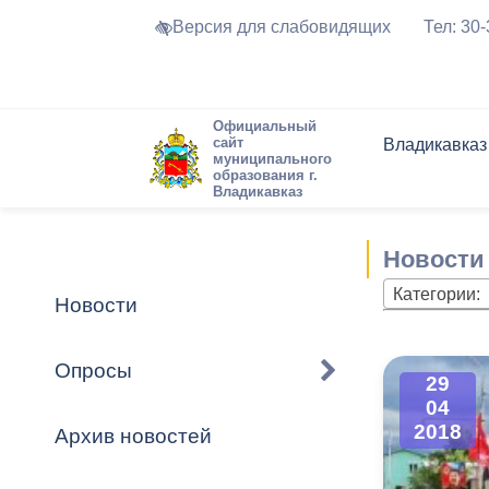
Версия для слабовидящих
Тел: 30
Официальный
сайт
Владикавказ
муниципального
образования г.
Владикавказ
Общие свед
Структура
Интернет-п
Председате
Структура
Новости
Реестры ма
Новости
Устав город
Торги и Кон
расписание
Обратная с
Комиссии
Новостная 
Актуально
Категории:
Новости
Города-поб
Программа
Противодей
Достоприме
Опросы
29
Владикавка
Формы обра
График при
04
принимаемы
2018
Архив новостей
Презентаци
рассмотрен
городского 