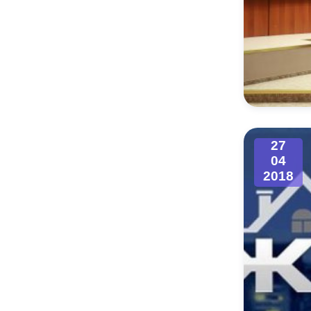
27
04
2018