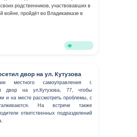
своих родственников, участвовавших в
Противодействие коррупции
й войне, пройдёт во Владикавказе в
Градостроительная деятельность
Формирование комфортной
в
городской среды
о
Бюджет для граждан
Пространственные сведения
сетил двор на ул. Кутузова
ции местного самоуправления г.
Гражданская оборона в
ил двор на ул.Кутузова, 77, чтобы
чрезвычайных ситуациях
и и на месте рассмотреть проблемы, с
алкиваются. На встрече также
Незаконное строительство
водители ответственных подразделений
и
Информация финансового
.
органа