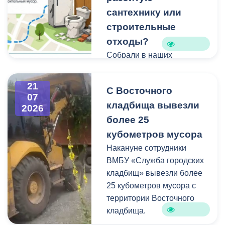
сантехнику или
строительные
отходы?
Собрали в наших
карточках всю полезную
информацию про места и
21
С Восточного
способы утилизации
07
кладбища вывезли
крупногабаритного и
2026
строительного мусора.
более 25
кубометров мусора
Накануне сотрудники
ВМБУ «Служба городских
кладбищ» вывезли более
25 кубометров мусора с
территории Восточного
кладбища.