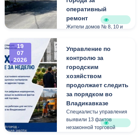
города за
оперативный
ремонт
Жители домов № 8, 10 и
12 по улице Иристонской
обратились в
19
Управление по
администрацию
07
контролю за
Владикавказа с просьбой
2026
привести в порядок
городским
межквартальный проезд.
хозяйством
Работы выполнены:
продолжает следить
наиболее разрушенный
за порядком во
участок полностью
Владикавказе
заасфальтирован, на
Специалисты управления
остальных проведен
выявили 13 фактов
ямочный ремонт.
незаконной торговой
деятельности
В адрес главы МО – АМС