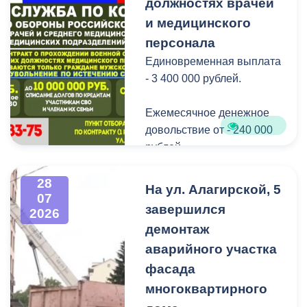
Нептуна - уже старая
должностях врачей
добрая традиция.
и медицинского
персонала
В завершение праздника
Единовременная выплата
детей угостили
- 3 400 000 рублей.
сладостями.
Ежемесячное денежное
Мероприятие
довольствие от - 240 000
организовано ВМБУК
рублей.
«Радуга».
Списание долго по
28
На ул. Алагирской, 5
07
кредитам участникам СВО
завершился
2026
до - 10 000 000 рублей.
демонтаж
аварийного участка
Рассматриваются
кандидаты мужского пола
фасада
на должности
многоквартирного
медицинского персонала.