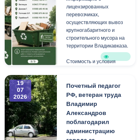
уличную пыль, налет и
лицензированных
копоть, не повреждая
перевозчиках,
структуру камня.
осуществляющих вывоз
крупногабаритного и
строительного мусора на
территории Владикавказа.
Стоимость и условия
вывоза уточняйте по
указанным телефонам.
19
Почетный педагог
07
РФ, ветеран труда
2026
Владимир
Александров
поблагодарил
администрацию