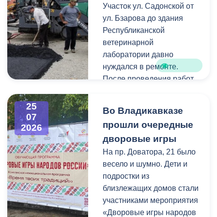
Как отметил председатель
Участок ул. Садонской от
небольшие ветки.
правления организации
ул. Бзарова до здания
«Российские студенческие
Республиканской
отряды» Олег Габараев,
ветеринарной
генераторы бойцам
лаборатории давно
необходимы для
нуждался в ремонте.
бесперебойной работы
После проведения работ
техники.
по замене инженерных
коммуникаций состояние
25
Во Владикавказе
«На этом наша помощь не
дорожного покрытия
07
прошли очередные
2026
заканчивается, мы и
значительно ухудшилось,
дворовые игры
дальше будем помогать
поэтому было принято
нашим ребятам», - сказал
решение о его
На пр. Доватора, 21 было
Олег Габараев.
комплексном обновлении.
весело и шумно. Дети и
подростки из
Отметим, администрация
Ранее на этом участке
близлежащих домов стали
Владикавказа регулярно
отсутствовали тротуары.
участниками мероприятия
отправляет на передовую
В рамках ремонта здесь
«Дворовые игры народов