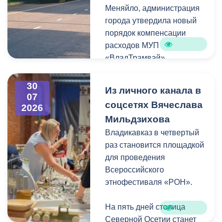
Меняйло, администрация
преобразования
Колхидова и руководителя
города утвердила новый
набережной Терека как
Северо-Осетинского
порядок компенсации
главной прогулочной зоны
отделения студенческих
расходов МУП
Владикавказа.
отрядов Олега Габараева
«ВладТрамвай».
и всех неравнодушных
жителей города за
Чтобы получить школьный
активное участие в сборе
30
Из личного канала в
проездной, необходимо
07
гуманитарной помощи для
соцсетях Вячеслава
2026
сдать фотографию 3×4 в
бойцов.
Мильдзихова
администрацию своей
школы. Проездной будет
Владикавказ в четвертый
Мой канал в Макс.
действовать до конца
раз становится площадкой
календарного года.
для проведения
Пользоваться проездным
Всероссийского
удостоверением может
этнофестиваля «РОН».
только ученик, на имя
которого он оформлен.
На пять дней столица
Северной Осетии станет