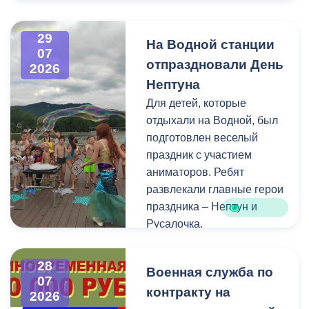
Напомним, ранее,
центром притяжения для
администрация
всех, кто любит и ценит
29
На Водной станции
Владикавказа обещала,
богатейшее культурное
07
отпраздновали День
что льгота сохранится и
наследие нашей великой
2026
будет предоставляться в
России.
Нептуна
рамках нового
Для детей, которые
нормативного порядка.
отдыхали на Водной, был
Изменения были связаны
подготовлен веселый
с тем, что в начале 2026
праздник с участием
года полномочия по
аниматоров. Ребят
организации
развлекали главные герои
пассажирских перевозок
праздника – Нептун и
перешли в
Русалочка.
республиканский Комитет
по транспорту.
Как отметил заведующий
28
Военная служба по
Водной станцией Георгий
07
контракту на
Цгоев, празднование Дня
2026