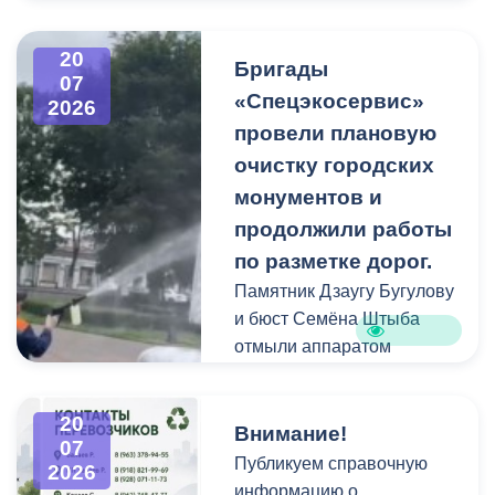
В период уборки мест
захоронений посетители
20
Бригады
нередко складируют
07
«Спецэкосервис»
2026
растительные и другие
провели плановую
отходы на смежных
площадках и вдоль
очистку городских
проездов, что затрудняет
монументов и
работу
продолжили работы
специализированной
по разметке дорог.
техники.
Памятник Дзаугу Бугулову
и бюст Семёна Штыба
отмыли аппаратом
высокого давления и
специальными моющими
20
средствами. Такой подход
Внимание!
07
позволяет эффективно
Публикуем справочную
2026
смыть накопившуюся
информацию о