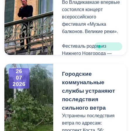
Во Владикавказе впервые
Комсомольская.
состоялся концерт
всероссийского
фестиваля «Музыка
балконов. Великие реки».
Фестиваль родом из
Нижнего Новгорода —
города, где в 2023 году
впервые прошли
26
Городские
концерты на балконах
07
коммунальные
исторических зданий.
2026
Проект быстро стал
службы устраняют
культурной визитной
последствия
карточкой региона, а
сильного ветра
сегодня его география
Устранены последствия
расширяется, объединяя
ветра по адресам:
разные города России.
проспект Коста, 56;