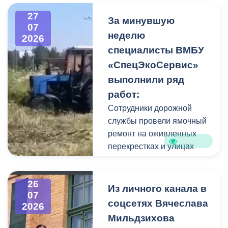
высокого давления.
27
Фигуру всадника и
За минувшую
07
постамент отмыли от
неделю
2026
накопившейся пыли.
специалисты ВМБУ
«СпецЭкоСервис»
Одновременно
выполнили ряд
коммунальщики привели в
работ:
порядок и прилегающую
территорию, полностью
Сотрудники дорожной
очистив площадь вокруг
службы провели ямочный
памятника.
ремонт на оживленных
перекрестках и улицах
города. В частности, на
Архонском круге, по
26
улицам Весенняя,
Из личного канала в
07
Кырджалийская,
соцсетях Вячеслава
2026
Первомайская,
Мильдзихова
Барбашова,