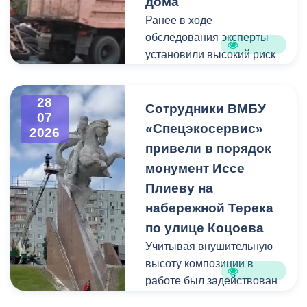
дома
Ранее в ходе
Пункт отбора на военную
обследования эксперты
службу по контракту г.
установили высокий риск
Владикавказ, ул. Титова,
обрушения конструкции
д. 5.
площадью 362
28
квадратных метра и весом
Сотрудники ВМБУ
07
около 53 тонн.
«Спецэкосервис»
2026
привели в порядок
Для предотвращения
монумент Иссе
возможной чрезвычайной
Плиеву на
ситуации Комиссия по
набережной Терека
предупреждению и
ликвидации ЧС ввела
по улице Коцоева
режим повышенной
Учитывая внушительную
готовности и
высоту композиции в
организовала комплекс
работе был задействован
неотложных мероприятий.
автоподъемник и аппарат