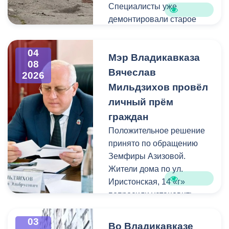
Специалисты уже
демонтировали старое
асфальтовое покрытие и
ограждение реки. Сейчас
04
Мэр Владикавказа
рабочие устанавливают
08
бордюры и поребрики,
Вячеслав
2026
готовят основания
Мильдзихов провёл
будущих дорожек к
личный прём
укладке брусчатки. Сейчас
граждан
специалисты
Положительное решение
обустраивают основание
принято по обращению
ограждения. Парапет
Земфиры Азизовой.
выполнен из
Жители дома по ул.
архитектурного бетона.
Иристонская, 14 «г»
Как и на других участках
попросили установить
набережной, бетонные
турники и досуговую зону
блоки будут чередоваться
для детей. Кроме того,
03
с металлическими
Во Владикавказе