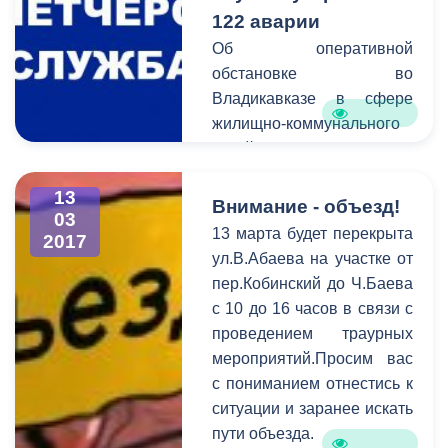
122 аварии
Об оперативной
обстановке во
Владикавказе в сфере
жилищно-коммунального
хозяйства сообщает
Единая дежурно-
13
диспетчерская служба.
Внимание - объезд!
03
В период c 6 по 13 марта
13 марта будет перекрыта
2017
на горячую линию единой
ул.В.Абаева на участке от
дежурно-диспетчерской
пер.Кобинский до Ч.Баева
службы поступило 122
с 10 до 16 часов в связи с
обращения. В
проведением траурных
оперативном порядке
мероприятий.Просим вас
специалисты выезжают на
с пониманием отнестись к
аварийные места и
ситуации и заранее искать
устраняют проблемы в
пути объезда.