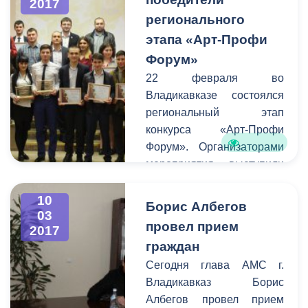
2017
актеры и режиссеры
регионального
смогут воплощать свои
самые смелые творческие
этапа «Арт-Профи
идеи и замыслы.
Форум»
Накануне на этой сцене
22 февраля во
прошло первое
Владикавказе состоялся
мероприятие - премьера
региональный этап
спектакля «Лейтенант с
конкурса «Арт-Профи
острова Инишмор»
Форум». Организаторами
режиссера Руслана
мероприятия выступили
Цагараева по
региональное отделение
одноименной повести
Российского Союза
10
Борис Албегов
ирландского драматурга
03
Молодёжи и Комитет
провел прием
Мартина Макдонаха.
2017
молодежной политики,
граждан
физической культуры и
Сегодня глава АМС г.
спорта АМС. В
Владикавказ Борис
соревновании приняли
Албегов провел прием
участие студенты 16-ти