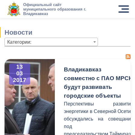
Официальный сайт
муниципального образования г.
Владикавказ
Новости
Категории:
13
Владикавказ
03
совместно с ПАО МРСК
2017
будут развивать
городские объекты
Перспективы развития
энергетики в Северной Осетии
обсуждались на совещании
под
председательством Таймураза