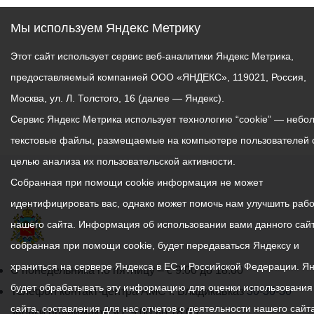
Мы используем Яндекс Метрику
Этот сайт использует сервис веб-аналитики Яндекс Метрика,
предоставляемый компанией ООО «ЯНДЕКС», 119021, Россия,
Москва, ул. Л. Толстого, 16 (далее — Яндекс).
Сервис Яндекс Метрика использует технологию “cookie” — небо
текстовые файлы, размещаемые на компьютере пользователей 
целью анализа их пользовательской активности.
Собранная при помощи cookie информация не может
идентифицировать вас, однако может помочь нам улучшить рабо
нашего сайта. Информация об использовании вами данного сайт
собранная при помощи cookie, будет передаваться Яндексу и
храниться на сервере Яндекса в ЕС и Российской Федерации. Я
График
С понедельника по пятницу – с 9.00 до 18.00
будет обрабатывать эту информацию для оценки использования
работы
Телефон контакт-центра АМС г. Владикавказ
30-30-30
сайта, составления для нас отчетов о деятельности нашего сайта
администрации
звонки принимаются с 9:00 до 18:00