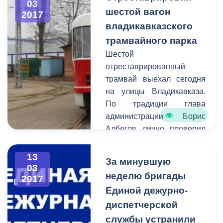
03
обсуждению стало
шестой вагон
2017
будущее сотрудничество
владикавказского
руководства ДЖД и
трамвайного парка
городских властей.
Шестой
отреставрированный
трамвай выехал сегодня
на улицы Владикавказа.
По традиции глава
администрации Борис
Албегов лично проверил
качество выполненных
работ и дал старт
13
За минувшую
обновленному
03
неделю бригады
2017
трамвайному вагону.
Единой дежурно-
диспетчерской
службы устранили