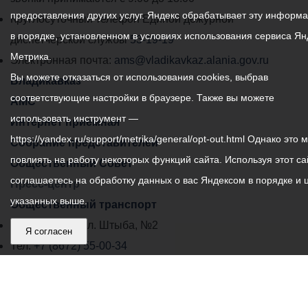
предоставления других услуг. Яндекс обрабатывает эту информ
местного
Круглосуточный телефон Единой дежурной
в порядке, установленном в условиях использования сервиса Ян
самоуправления
диспетчерской службы
53-19-19
Метрика.
города
Электронная почта:
ams@vladikavkaz.alania.gov.ru
Вы можете отказаться от использования cookies, выбрав
Владикавказ:
Владикавказ
соответствующие настройки в браузере. Также вы можете
АМС
использовать инструмент —
Интернет приемная
https://yandex.ru/support/metrika/general/opt-out.html Однако это 
Собрание представителей
повлиять на работу некоторых функций сайта. Используя этот са
Общественный Совет
соглашаетесь на обработку данных о вас Яндексом в порядке и 
Пресс-центр
указанных выше.
Общественный транспорт
Владикавказ, пл. Штыба, №2
Я согласен
Тел:
+7 (8672) 55-00-34
Главный редактор: Биазарти Д. К.
Свидетельство о регистрации СМИ ЭЛ № ФС 77 –
75258 от 07.03.2019 выданное Федеральной Службой