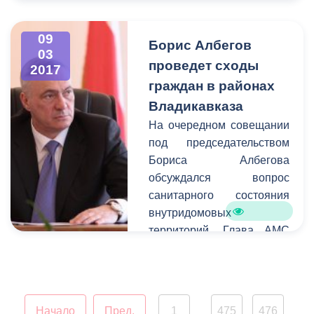
вопросы социальной
сферы, поддержка
09
Борис Албегов
начинающих
03
предпринимателей, а
проведет сходы
2017
также благоустройство
граждан в районах
городских территорий.
Владикавказа
На очередном совещании
под председательством
Бориса Албегова
обсуждался вопрос
санитарного состояния
внутридомовых
территорий. Глава АМС
призвал руководителей
проводить работу с
жителями
многоквартирных домов.
Начало
Пред.
1
475
476