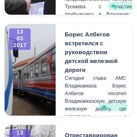
Тускаева с участием
прибывшего в Владикавказ
председателя совета
директоров ПАО «МРСК
13
Борис Албегов
Юга» Сергея Архипова.
03
встретился с
2017
руководством
детской железной
дороги
Сегодня глава АМС
Владикавказа Борис
Албегов посетил
Владикавказскую детскую
железную дорогу, где
встретился с
директором Натальей
Келехсаевой. Темой к
13
Отреставрирован