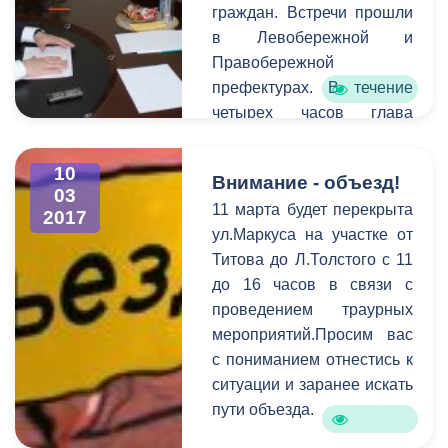
граждан. Встречи прошли
республиканских
в Левобережной и
профессиональных
Правобережной
образовательных
префектурах. В течение
учреждений. Сегодня в
четырех часов глава
актовом зале
принял порядка 20
администрации прошло
записавшихся на прием.
чествование победителей
10
Внимание - объезд!
Для более детального
и призеров конкурса.
03
11 марта будет перекрыта
выяснения проблем, с
2017
ул.Маркуса на участке от
которыми пришли
Титова до Л.Толстого с 11
горожане, к разговору
до 16 часов в связи с
были приглашены
проведением траурных
руководители структурных
мероприятий.Просим вас
подразделений АМС.
с пониманием отнестись к
Самыми актуальными в
ситуации и заранее искать
ходе приема стали
пути объезда.
коммунальные и
жилищные проблемы,