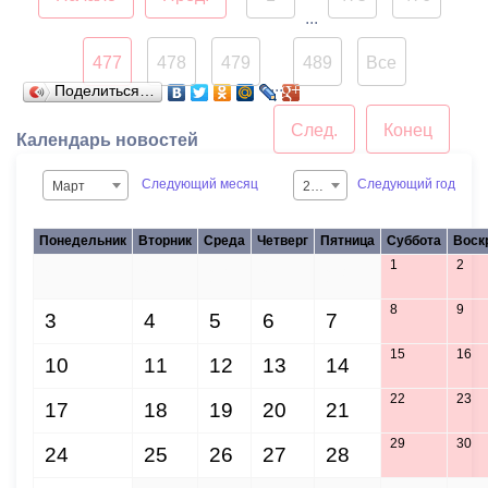
Так как вышеуказанные
...
территории являются
зоной ответственности
477
478
479
489
Все
...
управляющих компаний
Поделиться…
совместно,
След.
Конец
Календарь новостей
администрация города по
закону не имеет права
Следующий месяц
Следующий год
Март
2015
наводить на них порядок.
Понедельник
Вторник
Среда
Четверг
Пятница
Суббота
Воск
1
2
24
25
26
27
28
8
9
3
4
5
6
7
15
16
10
11
12
13
14
22
23
17
18
19
20
21
29
30
24
25
26
27
28