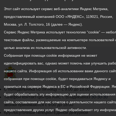
Этот сайт использует сервис веб-аналитики Яндекс Метрика,
предоставляемый компанией ООО «ЯНДЕКС», 119021, Россия,
Москва, ул. Л. Толстого, 16 (далее — Яндекс).
Сервис Яндекс Метрика использует технологию “cookie” — небо
текстовые файлы, размещаемые на компьютере пользователей 
целью анализа их пользовательской активности.
Собранная при помощи cookie информация не может
идентифицировать вас, однако может помочь нам улучшить рабо
нашего сайта. Информация об использовании вами данного сайт
собранная при помощи cookie, будет передаваться Яндексу и
храниться на сервере Яндекса в ЕС и Российской Федерации. Я
График
С понедельника по пятницу – с 9.00 до 18.00
будет обрабатывать эту информацию для оценки использования
работы
Телефон контакт-центра АМС г. Владикавказ
30-30-30
сайта, составления для нас отчетов о деятельности нашего сайта
администрации
звонки принимаются с 9:00 до 18:00
предоставления других услуг. Яндекс обрабатывает эту информ
местного
Круглосуточный телефон Единой дежурной