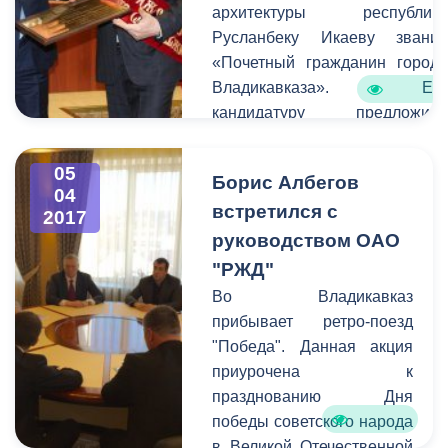
города.
архитектуры республик
Русланбеку Икаеву звани
«Почетный гражданин город
Владикавказа». Ег
кандидатуру предложил
лично председатель Совет
Федерации Федеральног
05
Борис Албегов
Собрания РФ Валентин
04
встретился с
Матвиенко. Это произошл
2017
после е
руководством ОАО
посещения реабилитационног
"РЖД"
центра для детей с диагнозо
Во Владикавказ
ДЦП «Ир», который Икае
прибывает ретро-поезд
построил на собственны
"Победа". Данная акция
средства.
приурочена к
празднованию Дня
победы советского народа
в Великой Отечественной