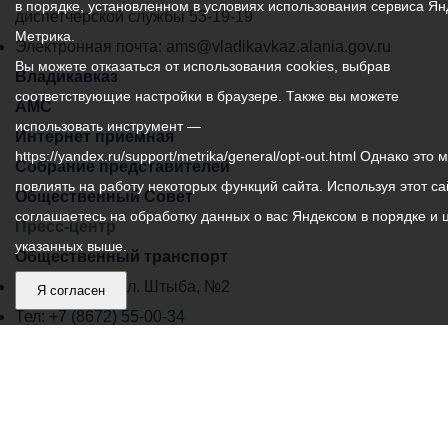
в порядке, установленном в условиях использования сервиса Ян
самоуправления
диспетчерской службы
53-19-19
Метрика.
города
Электронная почта:
ams@vladikavkaz.alania.gov.ru
Вы можете отказаться от использования cookies, выбрав
Владикавказ:
Владикавказ
соответствующие настройки в браузере. Также вы можете
АМС
использовать инструмент —
Интернет приемная
https://yandex.ru/support/metrika/general/opt-out.html Однако это 
Собрание представителей
повлиять на работу некоторых функций сайта. Используя этот са
Общественный Совет
соглашаетесь на обработку данных о вас Яндексом в порядке и 
Пресс-центр
указанных выше.
Общественный транспорт
Владикавказ, пл. Штыба, №2
Я согласен
Тел:
+7 (8672) 55-00-34
Главный редактор: Биазарти Д. К.
Свидетельство о регистрации СМИ ЭЛ № ФС 77 –
75258 от 07.03.2019 выданное Федеральной Службой
по надзору в сфере связи, информационных