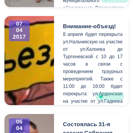
муниципального
республиканских школ и
образования Владикавказа-
ВУЗов мероприятие
руководителя
посетили заместитель
административной комиссии
07
Внимание-объезд!
председателя
04
города Чермена Зангиева.
8 апреля будет перекрыта
Правительства Ирбек
2017
Предметом объезда стали
ул.Нальчикскую на участке
Томаев, министр спорта
основные проблемные точки
от ул.Калоева до
Хасан Бароев,
в благоустройстве города.
Тургеневской с 10 до 17
олимпийская чемпионка
Вместе с руководителем
часов в связи с
Аида Шанаева, депутат
административной комиссии
проведением траурных
Парламента РСО-Алании
столицу республики
мероприятий. Также с
Геннадий Родионов,
инспектировали
11:00 до 16:00 будет
начальник
руководители
перекрыта ул.Ардонская
антинаркотической
подразделений
на участке от ул.Гадиева
комиссии Луиза Лебедева,
администрации, отвечающие
до Ш.Руставели.
председатель
за чистоту и внешний облик
молодежного отдела
города. Это префекты обоих
06
Состоялась 31-я
Владикавказской и
районов Магомет
04
Аланской епархии
сессия Собрания