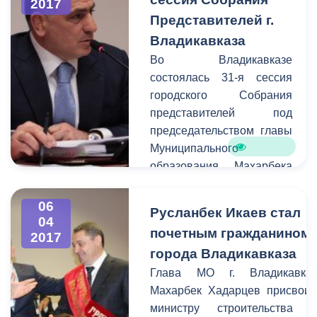
2017
Дударов и Казбек Алагов,
протоиерей Георгий,
Представителей г.
руководитель управления
представители городской
архитектуры и
Владикавказа
администрации и
градостроительства Валерий
Во Владикавказе
общественных
Шотаев, благоустройства,
состоялась 31-я сессия
организаций.
озеленения и санитарной
городского Собрания
очистки Сослан Бицоев,
представителей под
экономики,
председательством главы
предпринимательства и
Муниципального
инвестиционных
образования Махарбека
проектов Михаил Шаталов,
Хадарцева. В работе
представители
сессии принял участие
06
Русланбек Икаев стал
административно-
глава АМС г.
04
почетным гражданином
технической инспекции
2017
Владикавказа Борис
Владикавказа.
города Владикавказа
Албегов. Согласно
повестке дня заслушали
Глава МО г. Владикавка
вопрос о внесении
Махарбек Хадарцев присвои
изменений в бюджет
министру строительства 