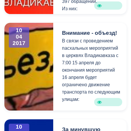
397 обращений.
Из них:
- на исполнении – 44
обращения;
10
- снято с контроля –14
Внимание - объезд!
04
обращений.
В связи с проведением
2017
пасхальных мероприятий
в церквях Владикавказа с
7:00 15 апреля до
окончания мероприятий
16 апреля будет
ограничено движение
транспорта по следующим
улицам:
ул.Войкова от
ул.Армянская до
10
ул.Кантемирова;
За минувшую