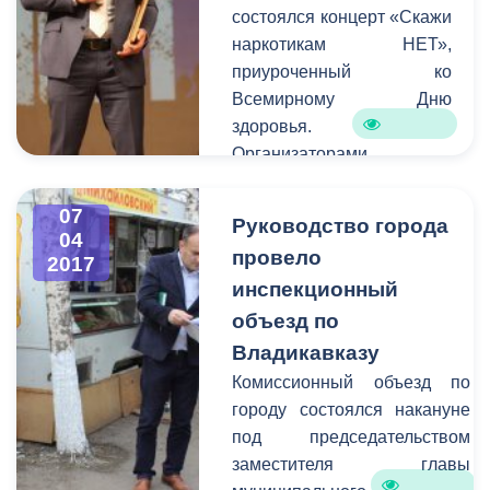
состоялся концерт «Скажи
поступило 123 заявок. В
наркотикам НЕТ»,
оперативном порядке
приуроченный ко
специалисты выезжают на
Всемирному Дню
аварийные места и
здоровья.
устраняют проблемы в
Организаторами
сфере ЖКХ.
мероприятия выступили
Комитет молодежной
07
Руководство города
политики, физической
04
провело
2017
культуры и спорта АМС
инспекционный
г.Владикавказа и Северо-
Осетинский
объезд по
республиканский
Владикавказу
благотворительный фонд
Комиссионный объезд по
«Спасательный круг» под
городу состоялся накануне
руководством Геннадия
под председательством
Дзгоева. Вместе с
заместителя главы
представителями