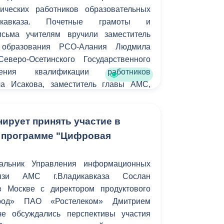
ических работников образовательных
Противодействие коррупции
икавказа. Почетные грамоты и
исьма учителям вручили заместитель
Градостроительная деятельность
 образования РСО-Алания Людмила
Формирование комфортной
еверо-Осетинского Государственного
в
городской среды
ения квалификации работников
о
а Исакова, заместитель главы АМС,
Бюджет для граждан
я образования Роман Гозюмов.
Пространственные сведения
ирует принять участие в
 программе "Цифровая
Гражданская оборона в
чрезвычайных ситуациях
чальник Управления информационных
Незаконное строительство
язи АМС г.Владикавказа Сослан
в Москве с директором продуктового
и
Информация финансового
од» ПАО «Ростелеком» Дмитрием
органа
че обсуждались перспективы участия