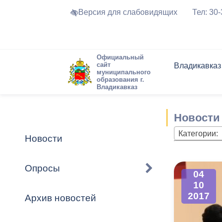
Версия для слабовидящих
Тел: 30
Официальный
сайт
Владикавказ
муниципального
образования г.
Владикавказ
Общие свед
Структура
Интернет-п
Председате
Структура
Новости
Реестры ма
Новости
Устав город
Торги и Кон
расписание
Обратная с
Комиссии
Новостная 
Актуально
Категории:
Новости
Города-поб
Программа
Противодей
Достоприме
Опросы
04
Владикавка
Формы обра
График при
10
принимаемы
2017
Архив новостей
Презентаци
рассмотрен
городского 