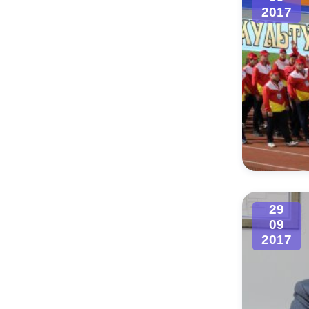
2017
29
09
2017