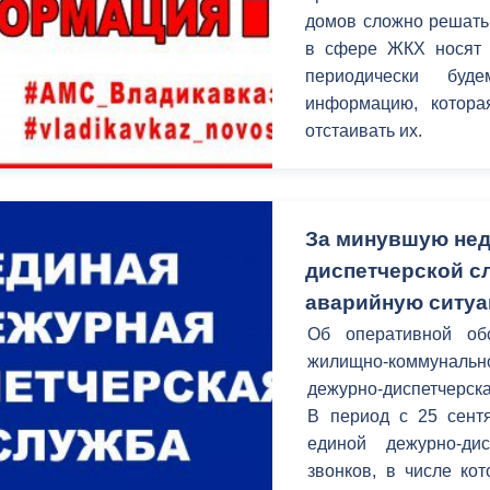
домов сложно решать
в сфере ЖКХ носят з
периодически буд
информацию, котор
отстаивать их.
За минувшую нед
диспетчерской с
аварийную ситу
Об оперативной об
жилищно-коммунал
дежурно-диспетчерска
В период c 25 сент
единой дежурно-ди
звонков, в числе ко