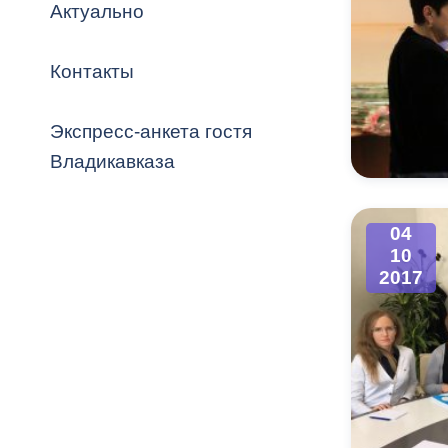
Владикавка
Актуально
Распоряжен
Контакты
ОРВ и эксп
Оценка деят
Экспресс-анкета гостя
местного с
Владикавказа
04
10
Открытые д
2017
Информация
проверок