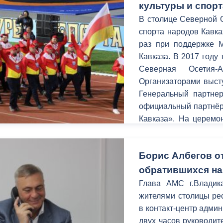
культуры и спорт
В столице Северной О
спорта народов Кавка
раз при поддержке 
Кавказа. В 2017 году
Северная Осетия-
Организаторами выст
Генеральный партнер
официальный партнёр
Кавказа». На церемо
делам Северного Кав
Осетии Анатолий Би
Борис Албегов о
делам Северного 
Республики Северная
обратившихся на
Глава Республики Инг
Глава АМС г.Владик
правительств субъек
жителями столицы рес
округа.
в контакт-центр админ
двух часов руководит