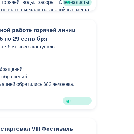
 горячей воды, засоры. Специалисты
 порядке выехали на аварийные места
нные в обращениях,нарушения работы
им, связаться с операторами службы
нной работе горячей линии
могут по номеру 53-19-19.
5 по 29 сентября
нтября: всего поступило
обращений;
27 обращений.
ацией обратились 382 человека.
стартовал VIII Фестиваль