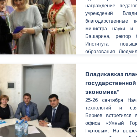
з
награждение педагог
ия, постановления
Кадровая политика
учреждений Влад
благодарственные п
ертиза НПА
Контактная информация
министра науки и
ельности органов
Списки граждан, состоящих на
Башарина, ректор С
амоуправления
учете в качестве нуждающихся 
Института повыш
улучшении жилищных условий п
образования Людмил
г. Владикавказ
начальник Управлени
Владикавказ план
государственной
анные
Общественное обсуждение
экономика"
документов стратегического
планирования
25-26 сентября На
технологий и св
Бериев встретился 
 о результатах
Порядок обжалования решений 
офиса «Умный Гор
действий органов местного
Гуртовым. На встре
самоуправления