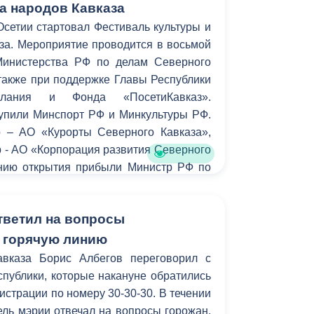
а народов Кавказа
сетии стартовал Фестиваль культуры и
за. Мероприятие проводится в восьмой
Министерства РФ по делам Северного
 также при поддержке Главы Республики
Алания и Фонда «ПосетиКавказ».
упили Минспорт РФ и Минкультуры РФ.
 – АО «Курорты Северного Кавказа»,
 - АО «Корпорация развития Северного
нию открытия прибыли Министр РФ по
каза Лев Кузнецов, Президент Южной
билов, Заместитель Министра РФ по
тветил на вопросы
Кавказа Михаил Развожаев, Глава
 Осетия - Алания Вячеслав Битаров,
 горячую линию
ушетия Юнус-Бек Евкуров, руководство
авказа Борис Албегов переговорил с
тов Северо-Кавказского федерального
публики, которые накануне обратились
истрации по номеру 30-30-30. В течении
ель мэрии отвечал на вопросы горожан.