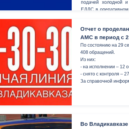
подачей холодной и
ЕДДС в оперативном
и устранили, указа
систем ЖКХ. Напомн
Отчет о продела
жители Владикавказа 
АМС в период с 2
По состоянию на 29 се
408 обращений.
Из них:
- на исполнении – 12 
- снято с контроля – 
За справочной информ
Во Владикавказе 