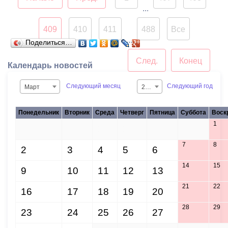
театрализованных
...
представлений.
409
410
411
488
Все
...
Поделиться…
След.
Конец
Календарь новостей
Следующий месяц
Следующий год
Март
2015
Понедельник
Вторник
Среда
Четверг
Пятница
Суббота
Воск
1
23
24
25
26
27
28
7
8
2
3
4
5
6
14
15
9
10
11
12
13
21
22
16
17
18
19
20
28
29
23
24
25
26
27