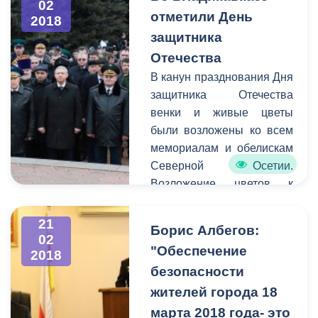
02
им.К.Л.Хетагурова.
отметили День
2018
защитника
Отечества
В канун празднования Дня
защитника Отечества
венки и живые цветы
были возложены ко всем
мемориалам и обелискам
Северной Осетии.
Возложение цветов к
памятникам и
мемориалам воинам,
21
Борис Албегов:
защищавшим родину,
02
"Обеспечение
2018
давно стало доброй
безопасности
традицией в нашей
стране, в том числе и в
жителей города 18
Северной Осетии.
марта 2018 года- это