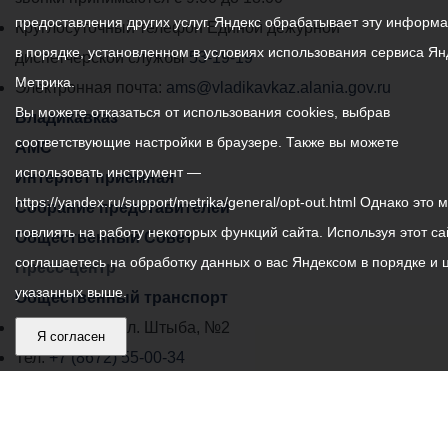
предоставления других услуг. Яндекс обрабатывает эту информ
местного
Круглосуточный телефон Единой дежурной
в порядке, установленном в условиях использования сервиса Ян
самоуправления
диспетчерской службы
53-19-19
Метрика.
города
Электронная почта:
ams@vladikavkaz.alania.gov.ru
Вы можете отказаться от использования cookies, выбрав
Владикавказ:
Владикавказ
соответствующие настройки в браузере. Также вы можете
АМС
использовать инструмент —
Интернет приемная
https://yandex.ru/support/metrika/general/opt-out.html Однако это 
Собрание представителей
повлиять на работу некоторых функций сайта. Используя этот са
Общественный Совет
соглашаетесь на обработку данных о вас Яндексом в порядке и 
Пресс-центр
указанных выше.
Общественный транспорт
Владикавказ, пл. Штыба, №2
Я согласен
Тел:
+7 (8672) 55-00-34
Главный редактор: Биазарти Д. К.
Свидетельство о регистрации СМИ ЭЛ № ФС 77 –
75258 от 07.03.2019 выданное Федеральной Службой