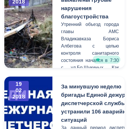
2018
ситуации и заранее искать
нарушения
пути объезда.
благоустройства
Утренний объезд города
главы АМС
Владикавказа Бориса
Албегова с целью
контроля санитарного
состояния начался в 7:30
с ул.Бр.Щукиных. Как
выяснилось в ходе рейда,
владельцы
19
За минувшую неделю
расположенных на улице
02
бригады Единой дежурн
2018
частных домов не уделяют
диспетчерской службы
внимания
благоустройству
устранили 106 аварийн
собственных территорий –
ситуаций
повсюду строительный и
За данный период диспетче