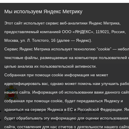
Мы используем Яндекс Метрику
Этот сайт использует сервис веб-аналитики Яндекс Метрика,
предоставляемый компанией ООО «ЯНДЕКС», 119021, Россия,
Москва, ул. Л. Толстого, 16 (далее — Яндекс).
Сервис Яндекс Метрика использует технологию “cookie” — небо
текстовые файлы, размещаемые на компьютере пользователей 
целью анализа их пользовательской активности.
Собранная при помощи cookie информация не может
идентифицировать вас, однако может помочь нам улучшить рабо
нашего сайта. Информация об использовании вами данного сайт
собранная при помощи cookie, будет передаваться Яндексу и
храниться на сервере Яндекса в ЕС и Российской Федерации. Я
График
С понедельника по пятницу – с 9.00 до 18.00
будет обрабатывать эту информацию для оценки использования
работы
Телефон контакт-центра АМС г. Владикавказ
30-30-30
сайта, составления для нас отчетов о деятельности нашего сайта
администрации
звонки принимаются с 9:00 до 18:00