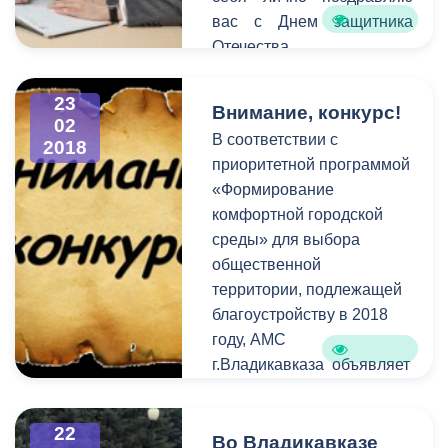
вас с Днем защитника
Отечества.
23
Внимание, конкурс!
02
В соответствии с
2018
приоритетной программой
«Формирование
комфортной городской
среды» для выбора
общественной
территории, подлежащей
благоустройству в 2018
году, АМС
г.Владикавказа объявляет
конкурс на разработку
концепции парка культуры
22
и отдыха
Во Владикавказе