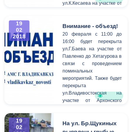
заместители главы АМС,
ул.К.Кесаева на участке от
префекты муниципальных
Кольбуса до
округов, начальники
Слесаревской.
19
Управлений, начальники
Внимание - объезд!
02
ОП УМВД России по
20 февраля с 11:00 до
2018
г.Владикавказ.
16:00 будет перекрыта
ул.Г.Баева на участке от
Павленко до Хетагурова в
связи с проведением
поминальных
мероприятий. Также будет
перекрыта
ул.Владивостокская на
участке от Архонского
шоссе до
Владикавказской.
19
Просим Вас с пониманием
На ул. Бр.Щукиных
02
отнестись к сложившейся
выявлены грубые