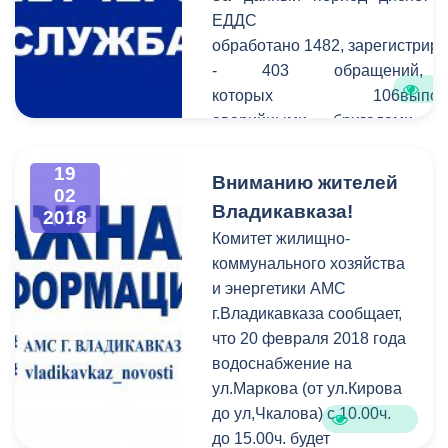
бытовой мусор, участки
ЕДДС
тротуаров ограждены
обработано 1482, зарегистрир
самовольно
- 403 обращений,
установленными
которых 106выполн
заборами. Как отметил
аварийными бригадами 
начальник
«ЕДДС», остальные переданы
Административно-
и службы, в компетенцию ко
19
Вниманию жителей
технической инспекции
02
входит их решение.
Владикавказа!
города, в настоящее
2018
время ведется активная
Комитет жилищно-
работа с подобным
коммунального хозяйства
«самозахватом» - за
и энергетики АМС
минувшую неделю было
г.Владикавказа сообщает,
выписано порядка 500
что 20 февраля 2018 года
протоколов для
водоснабжение на
последующего демонтажа
ул.Маркова (от ул.Кирова
незаконно установленных
до ул,Чкалова) с 10.00ч.
объектов.
до 15.00ч. будет