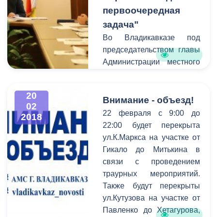
первоочередная
задача"
Во Владикавказе под
председательством главы
Администрации местного
самоуправления Бориса
Албегова прошло
20
заседание
Внимание - объезд!
02
Антитеррористической
22 февраля с 9:00 до
2018
комиссии Муниципального
22:00 будет перекрыта
образования
ул.К.Маркса на участке от
г.Владикавказ и
Гикало до Митькина в
Оперативной группы
связи с проведением
г.Владикавказ.
траурных мероприятий.
В совещании приняли
Также будут перекрыты
участие представители ГУ
ул.Кутузова на участке от
МЧС РФ по РСО-Алания,
Павленко до Хетагурова,