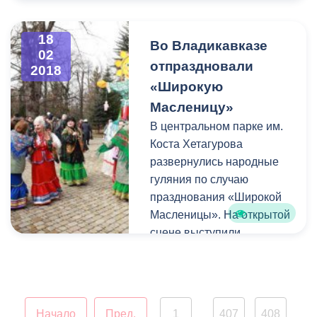
отключено в связи с
необходимостью
18
Во Владикавказе
проведения ремонтных
02
работ.
отпраздновали
2018
«Широкую
Масленицу»
В центральном парке им.
Коста Хетагурова
развернулись народные
гуляния по случаю
празднования «Широкой
Масленицы». На открытой
сцене выступили
танцевальные и
музыкальные коллективы,
было разыграно
множество
Начало
Пред.
1
407
408