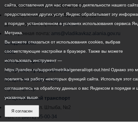
сайта, составления для нас отчетов о деятельности нашего сайта
администрации
звонки принимаются с 9:00 до 18:00
предоставления других услуг. Яндекс обрабатывает эту информ
местного
Круглосуточный телефон Единой дежурной
в порядке, установленном в условиях использования сервиса Ян
самоуправления
диспетчерской службы
53-19-19
Метрика.
города
Электронная почта:
ams@vladikavkaz.alania.gov.ru
Вы можете отказаться от использования cookies, выбрав
Владикавказ:
Владикавказ
соответствующие настройки в браузере. Также вы можете
АМС
использовать инструмент —
Интернет приемная
https://yandex.ru/support/metrika/general/opt-out.html Однако это 
Собрание представителей
повлиять на работу некоторых функций сайта. Используя этот са
Общественный Совет
соглашаетесь на обработку данных о вас Яндексом в порядке и 
Пресс-центр
указанных выше.
Общественный транспорт
Владикавказ, пл. Штыба, №2
Я согласен
Тел:
+7 (8672) 55-00-34
Главный редактор: Биазарти Д. К.
Свидетельство о регистрации СМИ ЭЛ № ФС 77 –