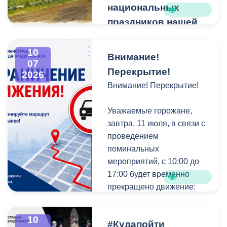
национальных
праздников нашей
республики.
Дорогие земляки!
10
Внимание!
07
Перекрытие!
2026
От всей души поздравляю
Внимание! Перекрытие!
вас с Днём Хетага, одним
из самых почитаемых и
Уважаемые горожане,
сердечных национальных
завтра, 11 июля, в связи с
праздников нашей
проведением
республики.
поминальных
мероприятий, с 10:00 до
Этот день объединяет
17:00 будет временно
всех жителей Осетии,
прекращено движение:
независимо от
национальности, и служит
-по ул. Владикавказской
живым напоминанием о
10
#Кудапойти
на участке от ул. А.