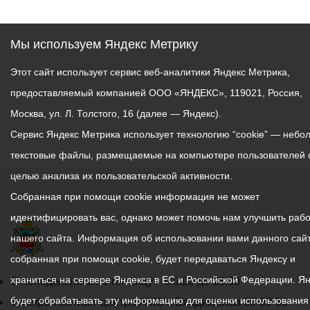
Мы используем Яндекс Метрику
Этот сайт использует сервис веб-аналитики Яндекс Метрика,
предоставляемый компанией ООО «ЯНДЕКС», 119021, Россия,
Москва, ул. Л. Толстого, 16 (далее — Яндекс).
Сервис Яндекс Метрика использует технологию “cookie” — небо
текстовые файлы, размещаемые на компьютере пользователей 
целью анализа их пользовательской активности.
Собранная при помощи cookie информация не может
идентифицировать вас, однако может помочь нам улучшить рабо
нашего сайта. Информация об использовании вами данного сайт
собранная при помощи cookie, будет передаваться Яндексу и
храниться на сервере Яндекса в ЕС и Российской Федерации. Я
График
С понедельника по пятницу – с 9.00 до 18.00
будет обрабатывать эту информацию для оценки использования
работы
Телефон контакт-центра АМС г. Владикавказ
30-30-30