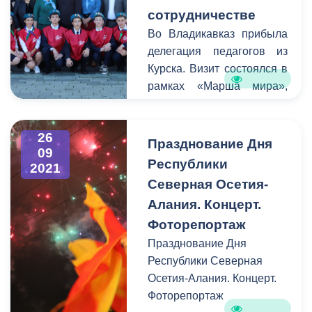
глава мо г.Владикавказ
развернувшееся прямо
сотрудничестве
Русланбек Икаев, глава
вдоль набережной реки
Во Владикавказ прибыла
администрации местного
Терек.
делегация педагогов из
самоуправления
Курска. Визит состоялся в
Вячеслав Мильдзихов,
рамках «Марша мира»,
председатель
посвященного 60-летию
общественного совета
Всероссийского фонда
города Михаил Шаталов.
26
мира. Гости республики
Празднование Дня
09
заключили три
Республики
2021
соглашения о
Северная Осетия-
сотрудничестве с
Алания. Концерт.
образовательными
Фоторепортаж
учреждениями столицы
Северной Осетии. Встреча
Празднование Дня
состоялась в зале
Республики Северная
администрации местного
Осетия-Алания. Концерт.
самоуправления
Фоторепортаж