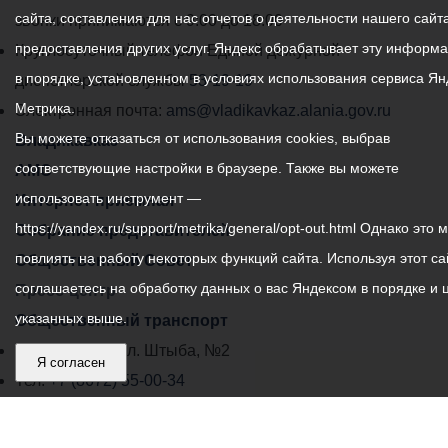
сайта, составления для нас отчетов о деятельности нашего сайта
администрации
звонки принимаются с 9:00 до 18:00
предоставления других услуг. Яндекс обрабатывает эту информ
местного
Круглосуточный телефон Единой дежурной
в порядке, установленном в условиях использования сервиса Ян
самоуправления
диспетчерской службы
53-19-19
Метрика.
города
Электронная почта:
ams@vladikavkaz.alania.gov.ru
Вы можете отказаться от использования cookies, выбрав
Владикавказ:
Владикавказ
соответствующие настройки в браузере. Также вы можете
АМС
использовать инструмент —
Интернет приемная
https://yandex.ru/support/metrika/general/opt-out.html Однако это 
Собрание представителей
повлиять на работу некоторых функций сайта. Используя этот са
Общественный Совет
соглашаетесь на обработку данных о вас Яндексом в порядке и 
Пресс-центр
указанных выше.
Общественный транспорт
Владикавказ, пл. Штыба, №2
Я согласен
Тел:
+7 (8672) 55-00-34
Главный редактор: Биазарти Д. К.
Свидетельство о регистрации СМИ ЭЛ № ФС 77 –