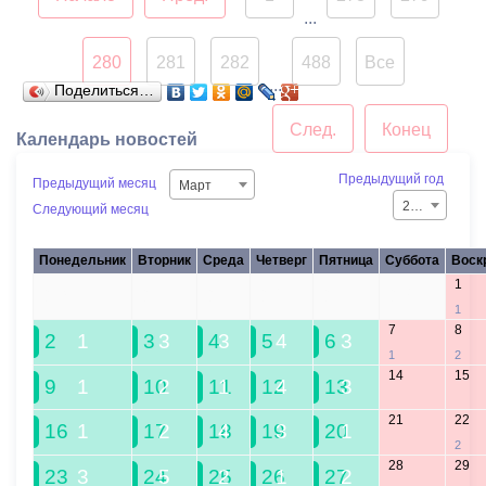
...
280
281
282
488
Все
...
Поделиться…
След.
Конец
Календарь новостей
Предыдущий год
Предыдущий месяц
Март
2026
Следующий месяц
Понедельник
Вторник
Среда
Четверг
Пятница
Суббота
Воск
1
23
24
25
26
27
28
1
7
8
2
1
3
3
4
3
5
4
6
3
1
2
14
15
9
1
10
2
11
1
12
4
13
3
21
22
16
1
17
2
18
4
19
3
20
1
2
28
29
23
3
24
5
25
2
26
1
27
2