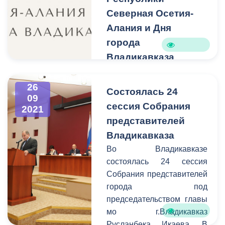
Северная Осетия-
Алания и Дня
города
Владикавказа
Программа проведения
мероприятий,
26
Состоялась 24
посвященных
09
сессия Собрания
2021
празднованию Дня
представителей
Республики Северная
Осетия-Алания и Дня
Владикавказа
города Владикавказа.
Во Владикавказе
состоялась 24 сессия
Собрания представителей
города под
председательством главы
мо г.Владикавказ
Русланбека Икаева. В