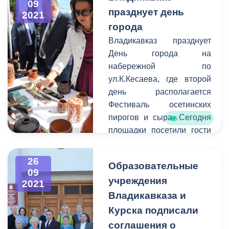
09
человек.Для них с
празднует день
2021
сольным концертом
города
выступила Елена Газаева.
Владикавказ празднует
День города на
Приглашённой звездой в
набережной по
этом году стал
ул.К.Кесаева, где второй
популярный певец
день располагается
Владимир Пресняков,
Фестиваль осетинских
который исполнил
пирогов и сыра. Сегодня
несколько своих хитов на
площадки посетили гости
радость всем
города из Керчи, Ялты,
собравшимся.
Махачкалы, Грозного,
26
Образовательные
Санкт-Петербурга
09
В завершении двух дней
учреждения
и дизель-электрической
2021
гуляний и празднований
подводной
Владикавказа и
жители и гости смогли
лодки «Владикавказ».
Курска подписали
увидеть незабываемое
Делегации сопровождали
пиротехническое шоу,
соглашения о