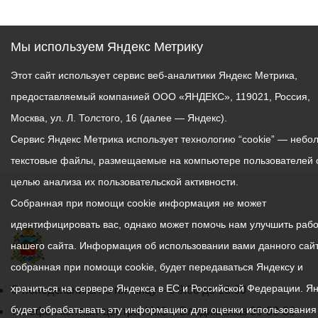
Мы используем Яндекс Метрику
Этот сайт использует сервис веб-аналитики Яндекс Метрика,
предоставляемый компанией ООО «ЯНДЕКС», 119021, Россия,
Москва, ул. Л. Толстого, 16 (далее — Яндекс).
Сервис Яндекс Метрика использует технологию “cookie” — небо
текстовые файлы, размещаемые на компьютере пользователей 
целью анализа их пользовательской активности.
Собранная при помощи cookie информация не может
идентифицировать вас, однако может помочь нам улучшить рабо
нашего сайта. Информация об использовании вами данного сайт
собранная при помощи cookie, будет передаваться Яндексу и
храниться на сервере Яндекса в ЕС и Российской Федерации. Я
График
С понедельника по пятницу – с 9.00 до 18.00
будет обрабатывать эту информацию для оценки использования
работы
Телефон контакт-центра АМС г. Владикавказ
30-30-30