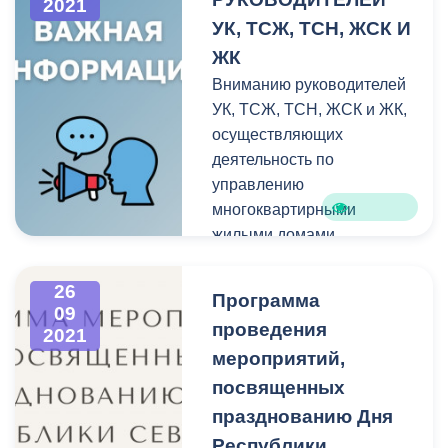
2021
УК, ТСЖ, ТСН, ЖСК И
ЖК
Вниманию руководителей
УК, ТСЖ, ТСН, ЖСК и ЖК,
осуществляющих
деятельность по
управлению
многоквартирными
жилыми домами
г.Владикавказа!
26
Программа
09
проведения
2021
мероприятий,
посвященных
празднованию Дня
Республики