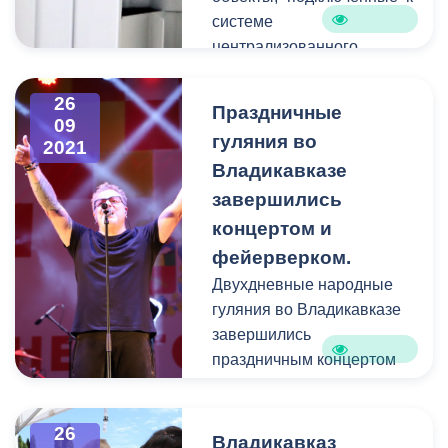
системе
централизованного
теплоснабжения. К
настоящему моменту
26
Праздничные
теплом полностью
09
гуляния во
2021
обеспечены более 500
Владикавказе
многоквартирных домов,
система продолжит
завершились
заполняться в течение
концертом и
дня.
фейерверком.
Двухдневные народные
гуляния во Владикавказе
завершились
праздничным концертом
на площади Свободы. В
самом центре столицы
26
собралось более 7 тысяч
Владикавказ