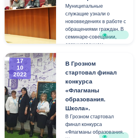
Муниципальные
служащие узнали о
нововведениях в работе с
обращениями граждан. В
семинаре-совещании,
организованном
Администраций Главы и
Правительства
17
В Грозном
10
Республики Северная
стартовал финал
2022
Осетия-Алания, приняли
конкурса
участие врио главы МО
«Флагманы
Владикавказа Зита
Салбиева, заместители
образования.
главы МО и АМС
Школа».
Владикавказа,
В Грозном стартовал
руководители структурных
финал конкурса
подразделений
«Флагманы образования.
муниципалитета и