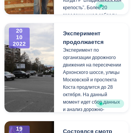
Когда?» "Владикавказская
крепость". Более 20
городских школ собрали
команды из учащихся 9-
11-х классов, чтобы
20
Эксперимент
10
определить лучших в
продолжается
2022
знании истории, культуры
Эксперимент по
и обычаев Владикавказа и
организации дорожного
Осетии.
движения на пересечении
Архонского шоссе, улицы
Проект проходил при
Московской и проспекта
поддержке Комитета по
Коста продлится до 28
молодёжной политике,
октября. На данный
физкультуре и спорту АМС
момент идет сбор данных
Владикавказа совместно с
и анализ дорожно-
интеллектуальным клубом
транспортной ситуации.
«Альбус».
Победителями финальной
19
Состоялся смотр