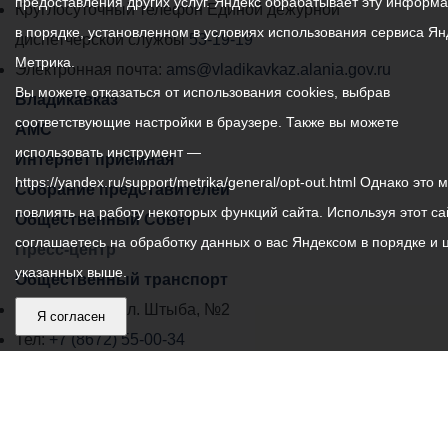
предоставления других услуг. Яндекс обрабатывает эту информ
местного
Круглосуточный телефон Единой дежурной
в порядке, установленном в условиях использования сервиса Ян
самоуправления
диспетчерской службы
53-19-19
Метрика.
города
Электронная почта:
ams@vladikavkaz.alania.gov.ru
Вы можете отказаться от использования cookies, выбрав
Владикавказ:
Владикавказ
соответствующие настройки в браузере. Также вы можете
АМС
использовать инструмент —
Интернет приемная
https://yandex.ru/support/metrika/general/opt-out.html Однако это 
Собрание представителей
повлиять на работу некоторых функций сайта. Используя этот са
Общественный Совет
соглашаетесь на обработку данных о вас Яндексом в порядке и 
Пресс-центр
указанных выше.
Общественный транспорт
Владикавказ, пл. Штыба, №2
Я согласен
Тел:
+7 (8672) 55-00-34
Главный редактор: Биазарти Д. К.
Свидетельство о регистрации СМИ ЭЛ № ФС 77 –
75258 от 07.03.2019 выданное Федеральной Службой