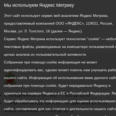
Мы используем Яндекс Метрику
Этот сайт использует сервис веб-аналитики Яндекс Метрика,
предоставляемый компанией ООО «ЯНДЕКС», 119021, Россия,
Москва, ул. Л. Толстого, 16 (далее — Яндекс).
Сервис Яндекс Метрика использует технологию “cookie” — небо
текстовые файлы, размещаемые на компьютере пользователей 
целью анализа их пользовательской активности.
Собранная при помощи cookie информация не может
идентифицировать вас, однако может помочь нам улучшить рабо
нашего сайта. Информация об использовании вами данного сайт
собранная при помощи cookie, будет передаваться Яндексу и
храниться на сервере Яндекса в ЕС и Российской Федерации. Я
График
С понедельника по пятницу – с 9.00 до 18.00
будет обрабатывать эту информацию для оценки использования
работы
Телефон контакт-центра АМС г. Владикавказ
30-30-30
сайта, составления для нас отчетов о деятельности нашего сайта
администрации
звонки принимаются с 9:00 до 18:00