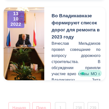
оказали помощь в
решении не только
13
Во Владикавказе
социально важных, но и
10
формируют список
2022
личных вопросов.
дорог для ремонта в
2023 году
Вячеслав Мильдзихов
провел совещание по
вопросу дорожного
строительства. В
обсуждении приняли
участие врио главы МО г.
Владикавказ Зита
Салбиева, первый
заместитель главы МО
Александр Пациорин,
руководитель Управления
Начало
Пред.
1
238
239