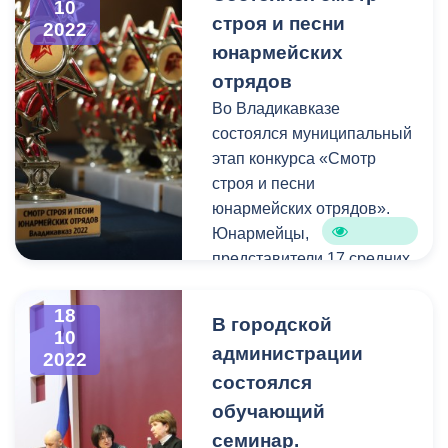
игры стала команда
10
строя и песни
2022
«Асата», представляющая
юнармейских
гимназию № 5. Второе
место у команды
отрядов
«Фортуна» из школы №
Во Владикавказе
11, на третьей строчке
состоялся муниципальный
турнирной таблицы
этап конкурса «Смотр
расположились учащиеся
строя и песни
школы № 3.
юнармейских отрядов».
Юнармейцы,
представители 17 средних
общеобразовательных
учреждений
18
В городской
Владикавказа,
10
администрации
2022
продемонстрировали
состоялся
навыки общефизической и
допризывной подготовки.
обучающий
семинар.