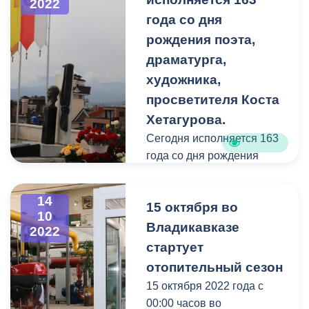
2022
поддержании порядка
года со дня
вокруг садоводческого
рождения поэта,
товарищества
сотрудникам
драматурга,
муниципалитета помогает
художника,
председатель СНТ. По
просветителя Коста
словам префекта Ацамаза
Хетагурова.
Дзотова, скопившийся
Сегодня исполняется 163
строительный и бытовой
года со дня рождения
мусор планируют вывезти
поэта, драматурга,
до конца месяца.
художника, просветителя
14
15 октября во
Коста Хетагурова.
10
Владикавказе
2022
Имя основоположника
стартует
современной осетинской
отопительный сезон
литературы знают и чтут
15 октября 2022 года с
как в Осетии, так и за её
00:00 часов во