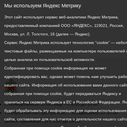
Мы используем Яндекс Метрику
Этот сайт использует сервис веб-аналитики Яндекс Метрика,
предоставляемый компанией ООО «ЯНДЕКС», 119021, Россия,
Москва, ул. Л. Толстого, 16 (далее — Яндекс).
Сервис Яндекс Метрика использует технологию “cookie” — небо
текстовые файлы, размещаемые на компьютере пользователей 
целью анализа их пользовательской активности.
Собранная при помощи cookie информация не может
идентифицировать вас, однако может помочь нам улучшить рабо
нашего сайта. Информация об использовании вами данного сайт
собранная при помощи cookie, будет передаваться Яндексу и
храниться на сервере Яндекса в ЕС и Российской Федерации. Я
График
С понедельника по пятницу – с 9.00 до 18.00
будет обрабатывать эту информацию для оценки использования
работы
Телефон контакт-центра АМС г. Владикавказ
30-30-30
сайта, составления для нас отчетов о деятельности нашего сайта
администрации
звонки принимаются с 9:00 до 18:00