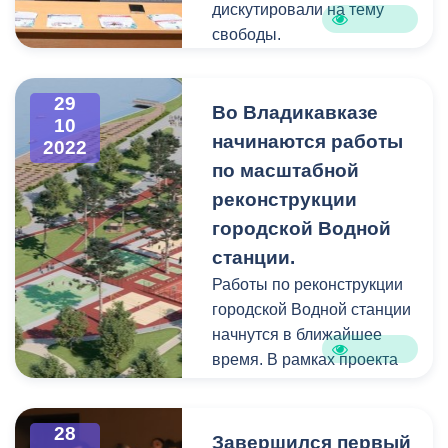
дискутировали на тему
свободы.
Игра проходила в
формате словесной
29
дуэли, где два оппонента
Во Владикавказе
10
отстаивали свою точку
начинаются работы
2022
зрения.
по масштабной
Один из участников
реконструкции
аргументированно
городской Водной
доказывал верность
станции.
утверждения "моя жизнь -
мои правила", другой
Работы по реконструкции
старался обосновать
городской Водной станции
фразу "жизнь диктует свои
начнутся в ближайшее
правила". Судьи из числа
время. В рамках проекта
одноклассников задавали
планируется
сопутствующие вопросы и
берегоукрепление озер,
28
решали, чья точка зрения
реконструкция
Завершился первый