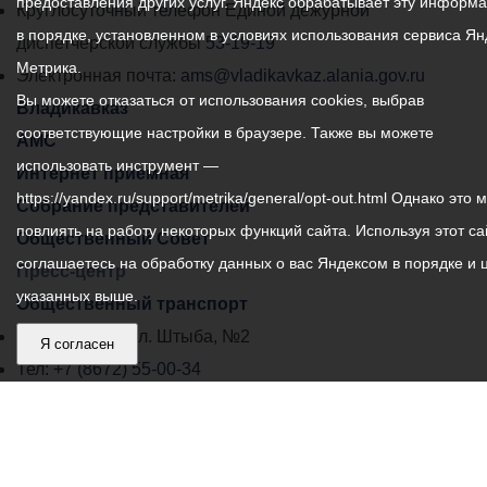
предоставления других услуг. Яндекс обрабатывает эту информ
местного
Круглосуточный телефон Единой дежурной
в порядке, установленном в условиях использования сервиса Ян
самоуправления
диспетчерской службы
53-19-19
Метрика.
города
Электронная почта:
ams@vladikavkaz.alania.gov.ru
Вы можете отказаться от использования cookies, выбрав
Владикавказ:
Владикавказ
соответствующие настройки в браузере. Также вы можете
АМС
использовать инструмент —
Интернет приемная
https://yandex.ru/support/metrika/general/opt-out.html Однако это 
Собрание представителей
повлиять на работу некоторых функций сайта. Используя этот са
Общественный Совет
соглашаетесь на обработку данных о вас Яндексом в порядке и 
Пресс-центр
указанных выше.
Общественный транспорт
Владикавказ, пл. Штыба, №2
Я согласен
Тел:
+7 (8672) 55-00-34
Главный редактор: Биазарти Д. К.
Свидетельство о регистрации СМИ ЭЛ № ФС 77 –
75258 от 07.03.2019 выданное Федеральной Службой