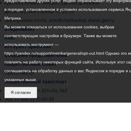
предоставления других услуг. Яндекс обрабатывает эту информ
местного
Круглосуточный телефон Единой дежурной
приведения забора в
в порядке, установленном в условиях использования сервиса Ян
самоуправления
диспетчерской службы
53-19-19
соответствии с
Метрика.
города
Электронная почта:
ams@vladikavkaz.alania.gov.ru
требованиями,
Вы можете отказаться от использования cookies, выбрав
Владикавказ:
указанными в исковом
Владикавказ
соответствующие настройки в браузере. Также вы можете
заявлении.
АМС
использовать инструмент —
Интернет приемная
https://yandex.ru/support/metrika/general/opt-out.html Однако это 
Собрание представителей
повлиять на работу некоторых функций сайта. Используя этот са
Общественный Совет
соглашаетесь на обработку данных о вас Яндексом в порядке и 
Пресс-центр
указанных выше.
Общественный транспорт
Владикавказ, пл. Штыба, №2
Я согласен
Тел:
+7 (8672) 55-00-34
Главный редактор: Биазарти Д. К.
Свидетельство о регистрации СМИ ЭЛ № ФС 77 –
75258 от 07.03.2019 выданное Федеральной Службой