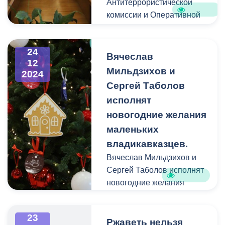
Антитеррористической
комиссии и Оперативной
группы Владикавказа в
новом составе.
24
Вячеслав
12
Мильдзихов и
2024
Сергей Таболов
исполнят
новогодние желания
маленьких
владикавказцев.
Вячеслав Мильдзихов и
Сергей Таболов исполнят
новогодние желания
маленьких
владикавказцев.
23
Ржаветь нельзя