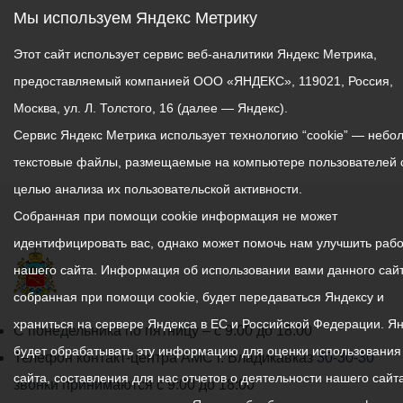
Мы используем Яндекс Метрику
итогам судебного акта.
Этот сайт использует сервис веб-аналитики Яндекс Метрика,
В частности, АМС г.
предоставляемый компанией ООО «ЯНДЕКС», 119021, Россия,
Владикавказа готова
Москва, ул. Л. Толстого, 16 (далее — Яндекс).
рассмотреть заявление об
уточнении земельного
Сервис Яндекс Метрика использует технологию “cookie” — небо
участка с сохранением его
текстовые файлы, размещаемые на компьютере пользователей 
площади. Но для этого
целью анализа их пользовательской активности.
собственнику
Собранная при помощи cookie информация не может
необходимом самому
идентифицировать вас, однако может помочь нам улучшить рабо
обратиться с заявлением
для проведения данной
нашего сайта. Информация об использовании вами данного сайт
процедуры.
собранная при помощи cookie, будет передаваться Яндексу и
Администрация готова
храниться на сервере Яндекса в ЕС и Российской Федерации. Я
График
С понедельника по пятницу – с 9.00 до 18.00
будет рассмотреть
будет обрабатывать эту информацию для оценки использования
работы
возможность мирного
Телефон контакт-центра АМС г. Владикавказ
30-30-30
сайта, составления для нас отчетов о деятельности нашего сайта
урегулирования вопроса
администрации
звонки принимаются с 9:00 до 18:00
по зданиям в случае