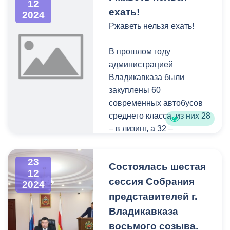
12
Акция "Ёлка желаний"
ехать!
2024
состоялась сегодня в
Ржаветь нельзя ехать!
администрации местного
самоуправления
В прошлом году
Владикавказа.
администрацией
В предновогоднем
Владикавказа были
проекте приняли участие
закуплены 60
мэр Владикавказа
современных автобусов
Вячеслав Мильдзихов,
среднего класса, из них 28
председатель Собрания
– в лизинг, а 32 –
представителей города
благодаря специальному
Сергей Таболов,
казначейскому кредиту.
23
сотрудники
Состоялась шестая
Эти автобусы
12
администрации и
оборудованы всем
сессия Собрания
2024
депутаты.
необходимым:
представителей г.
кондиционерами,
Владикавказа
Вячеслав Мильдзихов
камерами наблюдения,
восьмого созыва.
подарит 11-летнему