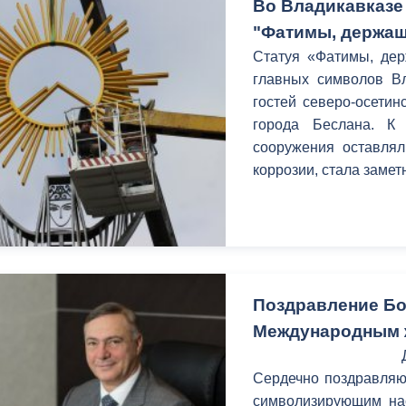
Во Владикавказе
"Фатимы, держащ
Статуя «Фатимы, дер
главных символов Вл
гостей северо-осетин
города Беслана. К
сооружения оставлял
коррозии, стала замет
Поздравление Бо
Международным 
Сердечно поздравляю 
символизирующим на