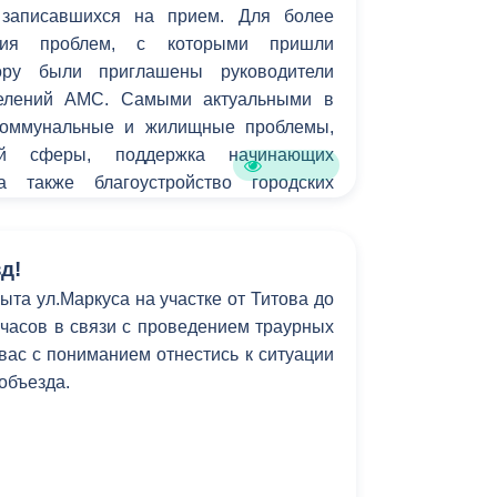
 записавшихся на прием. Для более
Противодействие коррупции
ения проблем, с которыми пришли
вору были приглашены руководители
Градостроительная деятельность
делений АМС. Самыми актуальными в
коммунальные и жилищные проблемы,
Формирование комфортной
в
ой сферы, поддержка начинающих
городской среды
о
а также благоустройство городских
Бюджет для граждан
Пространственные сведения
д!
ыта ул.Маркуса на участке от Титова до
Гражданская оборона в
6 часов в связи с проведением траурных
чрезвычайных ситуациях
ас с пониманием отнестись к ситуации
 объезда.
Незаконное строительство
и
Информация финансового
органа