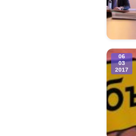
06
03
2017