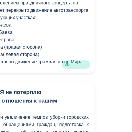
оведением праздничного концерта на
ет перекрыто движение автотранспорта
едующих участках:
.Баева
.Баева
митрова
а (правая сторона)
а( левая сторона)
овлено движение трамвая по пр.Мира.
«Я не потерплю
 отношения к нашим
и увеличение темпов уборки городских
с обращениями граждан, подготовка к
ников – об этом и многом другом