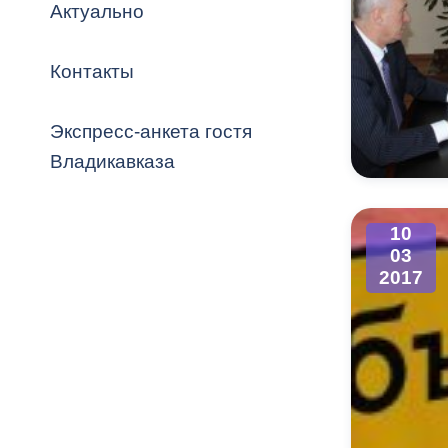
Владикавка
Актуально
Распоряжен
Контакты
ОРВ и эксп
Оценка деят
Экспресс-анкета гостя
местного с
Владикавказа
10
03
Открытые д
2017
Информация
проверок