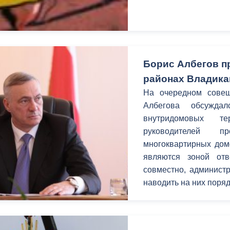
ный контроль
Выборы 2026
Борис Албегов п
районах Владика
На очередном совещ
Албегова обсуждал
внутридомовых т
руководителей 
многоквартирных дом
являются зоной отв
совместно, администр
наводить на них поряд