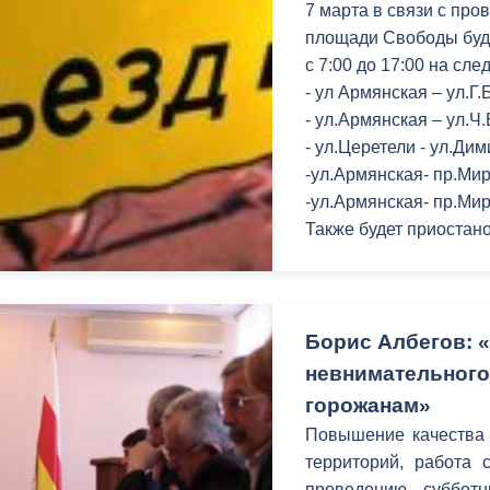
7 марта в связи с пр
площади Свободы буд
с 7:00 до 17:00 на сл
- ул Армянская – ул.Г
- ул.Армянская – ул.Ч
- ул.Церетели - ул.Ди
-ул.Армянская- пр.Мир
-ул.Армянская- пр.Мир
Также будет приостан
Борис Албегов: 
невнимательного
горожанам»
Повышение качества 
территорий, работа 
проведению суббот