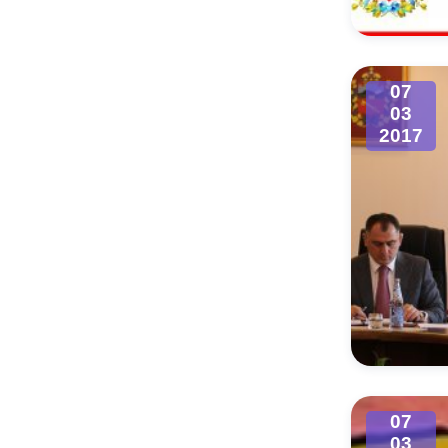
07
03
2017
07
03