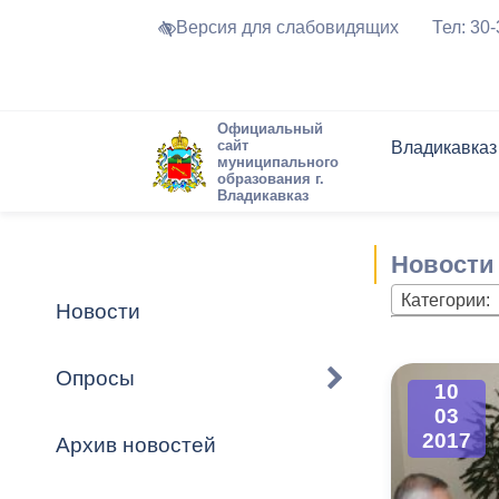
Версия для слабовидящих
Тел: 30
Официальный
сайт
Владикавказ
муниципального
образования г.
Владикавказ
Общие свед
Структура
Интернет-п
Председате
Структура
Новости
Реестры ма
Новости
Устав город
Торги и Кон
расписание
Обратная с
Комиссии
Новостная 
Актуально
Категории:
Новости
Города-поб
Программа
Противодей
Достоприме
Опросы
10
Владикавка
Формы обра
График при
03
принимаемы
2017
Архив новостей
Презентаци
рассмотрен
городского 