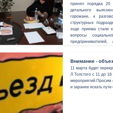
з
принял порядка 20
ия, постановления
Кадровая политика
детального выясн
горожане, к разго
ертиза НПА
Контактная информация
структурных подраз
ельности органов
Списки граждан, состоящих на
ходе приема стали 
амоуправления
учете в качестве нуждающихся 
вопросы социальн
улучшении жилищных условий п
предпринимателей, 
г. Владикавказ
территорий.
Внимание - объез
11 марта будет перекр
анные
Общественное обсуждение
Л.Толстого с 11 до 1
документов стратегического
мероприятий.Просим в
планирования
и заранее искать пути
 о результатах
Порядок обжалования решений 
действий органов местного
самоуправления