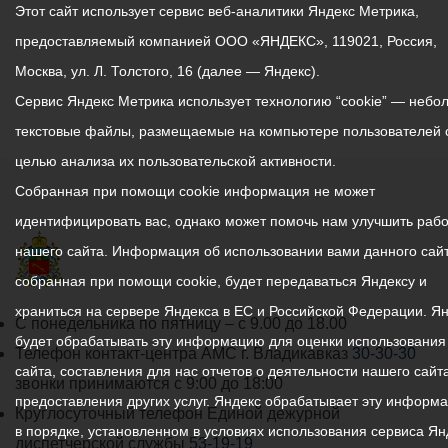
Этот сайт использует сервис веб-аналитики Яндекс Метрика,
предоставляемый компанией ООО «ЯНДЕКС», 119021, Россия,
Москва, ул. Л. Толстого, 16 (далее — Яндекс).
Сервис Яндекс Метрика использует технологию “cookie” — небо
текстовые файлы, размещаемые на компьютере пользователей 
целью анализа их пользовательской активности.
Собранная при помощи cookie информация не может
идентифицировать вас, однако может помочь нам улучшить рабо
нашего сайта. Информация об использовании вами данного сайт
собранная при помощи cookie, будет передаваться Яндексу и
храниться на сервере Яндекса в ЕС и Российской Федерации. Я
График
С понедельника по пятницу – с 9.00 до 18.00
будет обрабатывать эту информацию для оценки использования
работы
Телефон контакт-центра АМС г. Владикавказ
30-30-30
сайта, составления для нас отчетов о деятельности нашего сайта
администрации
звонки принимаются с 9:00 до 18:00
предоставления других услуг. Яндекс обрабатывает эту информ
местного
Круглосуточный телефон Единой дежурной
в порядке, установленном в условиях использования сервиса Ян
самоуправления
диспетчерской службы
53-19-19