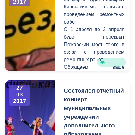
2017
давно нуждалась в
Кировский мост в связи с
ремонте, жители улицы
проведением ремонтных
неоднократно обращались
работ.
с этой проблемой к
С 1 апреля по 2 апреля
городским властям и
будет перекрыт
приемную «Единой
Пожарский мост также в
России».
связи с проведением
ремонтных работ.
Обращаем ваше
внимание на то, что
необходимо
27
своевременно сообщать
Состоялся отчетный
03
информацию о
концерт
2017
планируемом перекрытии
муниципальных
в администрацию города.
учреждений
Смысл этого оповещения
дополнительного
состоит в том, чтобы АМС
образования
г. Владикавказ имела