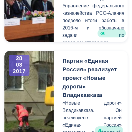
Управление федерального
г. Владикавказ имела
казначейства РСО-Алания
возможность
подвело итоги работы в
предупредить остальных
2016-м и обозначило
граждан города о
задачи по
временных неудобствах
совершенствованию
для передвижения на тех
деятельности в 2017-м году.
или иных улицах.
На расширенном
28
Партия «Единая
03
совещании, прошедшем
Россия» реализует
2017
под председательством
проект «Новые
руководителем УФК РСО-
дороги»
Алания Галины
Айларовой присутствовали:
Владикавказа
первый заместитель
«Новые дороги»
Председателя
Владикавказа. Он
Правительства РСО-
реализуется партией
Алания Ахсарбек
«Единая Россия»
Сабаткоев, Председатель