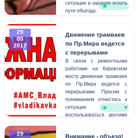
ситуации и заранее искать
пути объезда.
Обращаем ваше
внимание на то, что
29
необходимо
Движение трамваев
03
своевременно сообщать
по Пр.Мира ведется
2017
информацию о
с перерывами
планируемом перекрытии
В связи с ремонтными
в администрацию города.
работами на Кировском
Смысл этого оповещения
мосту движение трамваев
состоит в том, чтобы АМС
по Пр.Мира ведется с
г. Владикавказ имела
перерывами. Просим с
возможность
пониманием отнестись к
предупредить остальных
ситуации и
граждан города о
воспользоваться другими
временных неудобствах
видами транспорта.
для передвижения на тех
29
или иных улицах.
Внимание - объезд!