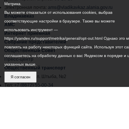
Метрика.
города
Электронная почта:
ams@vladikavkaz.alania.gov.ru
Вы можете отказаться от использования cookies, выбрав
Владикавказ:
Владикавказ
соответствующие настройки в браузере. Также вы можете
АМС
использовать инструмент —
Интернет приемная
https://yandex.ru/support/metrika/general/opt-out.html Однако это 
Собрание представителей
повлиять на работу некоторых функций сайта. Используя этот са
Общественный Совет
соглашаетесь на обработку данных о вас Яндексом в порядке и 
Пресс-центр
указанных выше.
Общественный транспорт
Владикавказ, пл. Штыба, №2
Я согласен
Тел:
+7 (8672) 55-00-34
Главный редактор: Биазарти Д. К.
Свидетельство о регистрации СМИ ЭЛ № ФС 77 –
75258 от 07.03.2019 выданное Федеральной Службой
по надзору в сфере связи, информационных
технологий и массовых коммуникаций