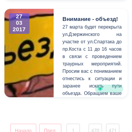
председателя собрания
Главы РСО-Алания
представителей Мадина
и Правительства
27
Ходова, и конечно же,
Внимание - объезд!
03
родители, педагоги,
РСО-Алания
27 марта будет перекрыта
2017
друзья. Организатором
проводит выездную
ул.Дзержинского на
концерта выступило
встречу с жителями
участке от ул.Спартака до
Управление образования
пр.Коста с 11 до 16 часов
г.Владикавказа
АМС г. Владикавказа.
в связи с проведением
30 марта 2017 года
траурных мероприятий.
Управление Главы РСО-
Просим вас с пониманием
Алания по вопросам
отнестись к ситуации и
противодействия
заранее искать пути
коррупции,
объезда. Обращаем ваше
государственной
внимание на то, что
гражданской службы и
необходимо
кадров Администрации
своевременно сообщать
Главы РСО-Алания и
информацию о
Правительства РСО-
планируемом перекрытии
Начало
Пред.
1
470
471
Алания проводит