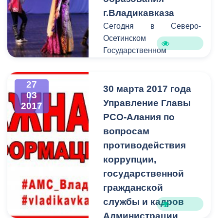
возможность
г.Владикавказа
предупредить остальных
Сегодня в Северо-
граждан города о
Осетинском
временных неудобствах
Государственном
для передвижения на тех
Драматическом Театре
или иных улицах.
им.В.Тхапсаева состоялся
27
праздничный отчетный
30 марта 2017 года
03
концерт муниципальных
Управление Главы
2017
учреждений
РСО-Алания по
дополнительного
вопросам
образования
противодействия
г.Владикавказа, который
коррупции,
посетили глава
администрации местного
государственной
самоуправления
гражданской
г.Владикавказа Борис
службы и кадров
Албегов, заместитель
Администрации