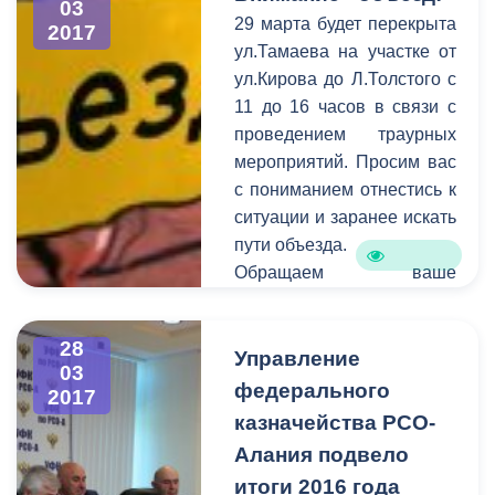
03
29 марта будет перекрыта
2017
ул.Тамаева на участке от
ул.Кирова до Л.Толстого с
11 до 16 часов в связи с
проведением траурных
мероприятий. Просим вас
с пониманием отнестись к
ситуации и заранее искать
пути объезда.
Обращаем ваше
внимание на то, что
необходимо
28
своевременно сообщать
Управление
03
информацию о
федерального
2017
планируемом перекрытии
казначейства РСО-
в администрацию города.
Алания подвело
Смысл этого оповещения
итоги 2016 года
состоит в том, чтобы АМС