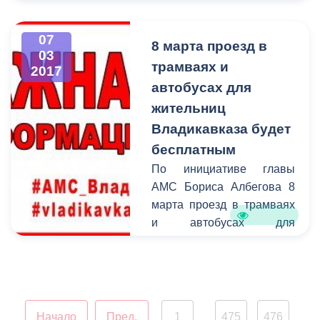
днем!
07
8 марта проезд в
03
трамваях и
2017
автобусах для
жительниц
Владикавказа будет
бесплатным
По инициативе главы
АМС Бориса Албегова 8
марта проезд в трамваях
и автобусах для
жительниц Владикавказа
будет бесплатным. Эта
мера станет небольшим,
но приятным подарком
для всех
Начало
Пред.
1
475
476