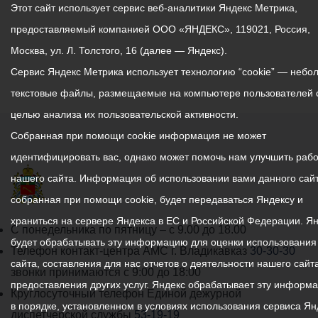
Этот сайт использует сервис веб-аналитики Яндекс Метрика,
предоставляемый компанией ООО «ЯНДЕКС», 119021, Россия,
Москва, ул. Л. Толстого, 16 (далее — Яндекс).
Сервис Яндекс Метрика использует технологию “cookie” — небо
текстовые файлы, размещаемые на компьютере пользователей 
целью анализа их пользовательской активности.
Собранная при помощи cookie информация не может
идентифицировать вас, однако может помочь нам улучшить рабо
нашего сайта. Информация об использовании вами данного сайт
собранная при помощи cookie, будет передаваться Яндексу и
храниться на сервере Яндекса в ЕС и Российской Федерации. Я
График
С понедельника по пятницу – с 9.00 до 18.00
будет обрабатывать эту информацию для оценки использования
работы
Телефон контакт-центра АМС г. Владикавказ
30-30-30
сайта, составления для нас отчетов о деятельности нашего сайта
администрации
звонки принимаются с 9:00 до 18:00
предоставления других услуг. Яндекс обрабатывает эту информ
местного
Круглосуточный телефон Единой дежурной
в порядке, установленном в условиях использования сервиса Ян
самоуправления
диспетчерской службы
53-19-19