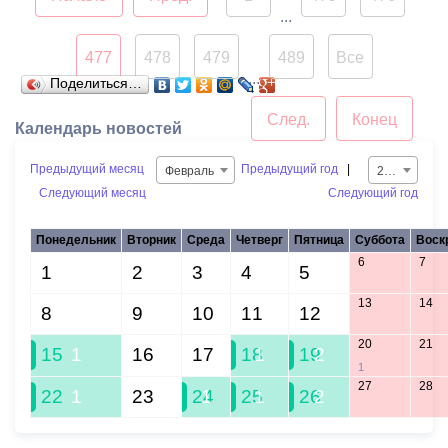
представительниц
...
прекрасного пола города к
477
478
479
489
Все
Международному
...
Поделиться…
женскому дню. Частным
перевозчикам
След.
Конец
Календарь новостей
рекомендовано
присоединиться к
Предыдущий месяц
Предыдущий год
|
Февраль
2021
городской акции
Следующий месяц
Следующий год
Понедельник
Вторник
Среда
Четверг
Пятница
Суббота
Воск
6
7
1
2
3
4
5
13
14
8
9
10
11
12
20
21
15
1
16
17
18
1
19
2
1
27
28
22
1
23
24
1
25
1
26
2