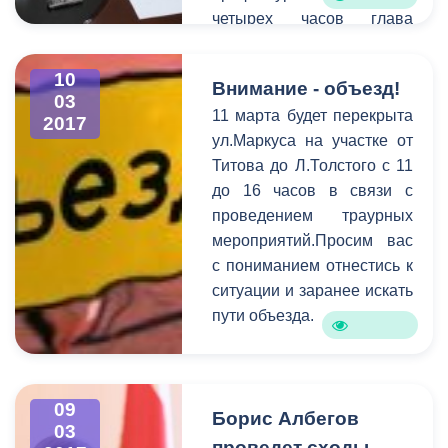
четырех часов глава
актовом зале
принял порядка 20
администрации прошло
записавшихся на прием.
чествование победителей
10
Внимание - объезд!
Для более детального
и призеров конкурса.
03
11 марта будет перекрыта
выяснения проблем, с
2017
ул.Маркуса на участке от
которыми пришли
Титова до Л.Толстого с 11
горожане, к разговору
до 16 часов в связи с
были приглашены
проведением траурных
руководители структурных
мероприятий.Просим вас
подразделений АМС.
с пониманием отнестись к
Самыми актуальными в
ситуации и заранее искать
ходе приема стали
пути объезда.
коммунальные и
жилищные проблемы,
вопросы социальной
сферы, поддержка
09
Борис Албегов
начинающих
03
предпринимателей, а
проведет сходы