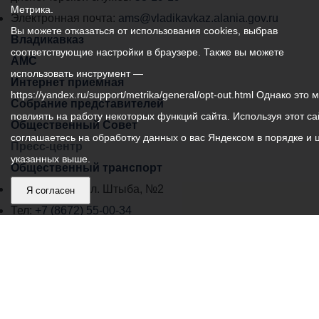
Метрика.
города
Электронная почта:
ams@vladikavkaz.alania.gov.ru
Вы можете отказаться от использования cookies, выбрав
Владикавказ:
Владикавказ
соответствующие настройки в браузере. Также вы можете
АМС
использовать инструмент —
Интернет приемная
https://yandex.ru/support/metrika/general/opt-out.html Однако это 
Собрание представителей
повлиять на работу некоторых функций сайта. Используя этот са
Общественный Совет
соглашаетесь на обработку данных о вас Яндексом в порядке и 
Пресс-центр
указанных выше.
Общественный транспорт
Владикавказ, пл. Штыба, №2
Я согласен
Тел:
+7 (8672) 55-00-34
Главный редактор: Биазарти Д. К.
Свидетельство о регистрации СМИ ЭЛ № ФС 77 –
75258 от 07.03.2019 выданное Федеральной Службой
по надзору в сфере связи, информационных
технологий и массовых коммуникаций