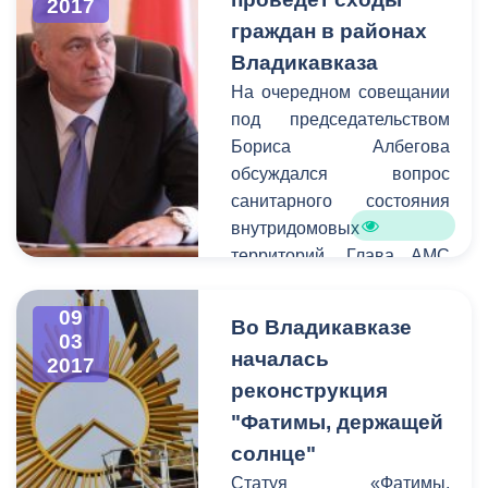
2017
также благоустройство
граждан в районах
городских территорий.
Владикавказа
На очередном совещании
под председательством
Бориса Албегова
обсуждался вопрос
санитарного состояния
внутридомовых
территорий. Глава АМС
призвал руководителей
проводить работу с
09
Во Владикавказе
жителями
03
началась
2017
многоквартирных домов.
реконструкция
Так как вышеуказанные
территории являются
"Фатимы, держащей
зоной ответственности
солнце"
управляющих компаний
Статуя «Фатимы,