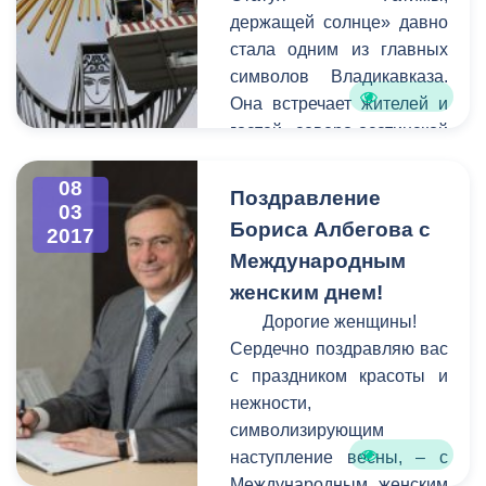
совместно,
держащей солнце» давно
администрация города по
стала одним из главных
закону не имеет права
символов Владикавказа.
наводить на них порядок.
Она встречает жителей и
гостей северо-осетинской
столицы у въезда в город
стороны города Беслана.
08
Поздравление
03
К сожалению, в последние
Бориса Албегова с
2017
годы вид сооружения
Международным
оставлял желать лучшего -
женским днем!
оно пострадало от
коррозии, стала заметной
Дорогие женщины!
усталость металла.
Сердечно поздравляю вас
с праздником красоты и
нежности,
символизирующим
наступление весны, – с
Международным женским