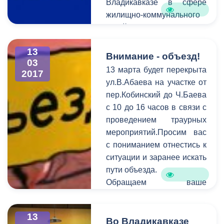
Владикавказе в сфере
жилищно-коммунального
хозяйства сообщает
Единая дежурно-
13
диспетчерская служба.
Внимание - объезд!
03
В период c 6 по 13 марта
13 марта будет перекрыта
2017
на горячую линию единой
ул.В.Абаева на участке от
дежурно-диспетчерской
пер.Кобинский до Ч.Баева
службы поступило 122
с 10 до 16 часов в связи с
обращения. В
проведением траурных
оперативном порядке
мероприятий.Просим вас
специалисты выезжают на
с пониманием отнестись к
аварийные места и
ситуации и заранее искать
устраняют проблемы в
пути объезда.
сфере ЖКХ.
Обращаем ваше
внимание на то, что
необходимо
13
своевременно сообщать
Во Владикавказе