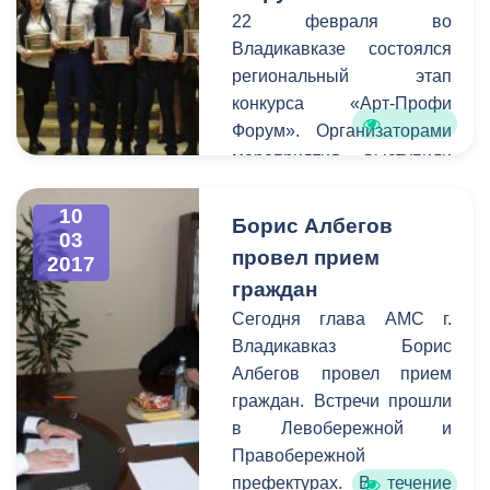
Накануне на этой сцене
22 февраля во
прошло первое
Владикавказе состоялся
мероприятие - премьера
региональный этап
спектакля «Лейтенант с
конкурса «Арт-Профи
острова Инишмор»
Форум». Организаторами
режиссера Руслана
мероприятия выступили
Цагараева по
региональное отделение
одноименной повести
Российского Союза
10
Борис Албегов
ирландского драматурга
03
Молодёжи и Комитет
провел прием
Мартина Макдонаха.
2017
молодежной политики,
граждан
физической культуры и
Сегодня глава АМС г.
спорта АМС. В
Владикавказ Борис
соревновании приняли
Албегов провел прием
участие студенты 16-ти
граждан. Встречи прошли
республиканских
в Левобережной и
профессиональных
Правобережной
образовательных
префектурах. В течение
учреждений. Сегодня в