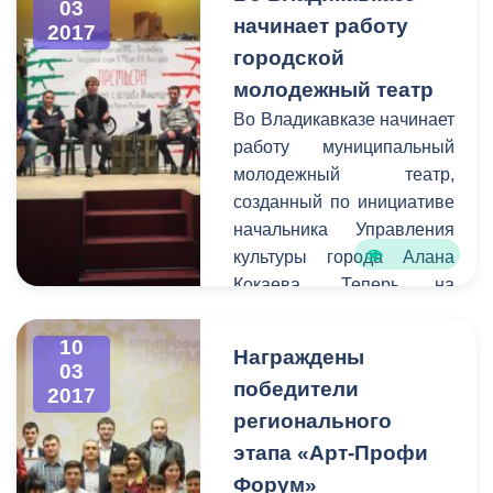
03
информацию о
начинает работу
2017
планируемом перекрытии
городской
в администрацию города.
молодежный театр
Смысл этого оповещения
Во Владикавказе начинает
состоит в том, чтобы АМС
работу муниципальный
г. Владикавказ имела
молодежный театр,
возможность
созданный по инициативе
предупредить остальных
начальника Управления
граждан города о
культуры города Алана
временных неудобствах
Кокаева. Теперь на
для передвижения на тех
площадке центра
или иных улицах.
им.Хетагурова на улице
10
Награждены
Павленко молодые
03
победители
2017
актеры и режиссеры
регионального
смогут воплощать свои
самые смелые творческие
этапа «Арт-Профи
идеи и замыслы.
Форум»