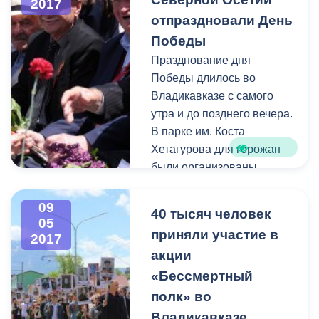
2017
В период c 1 мая по 8 мая
трамвайного парка
отпраздновали День
на горячую линию единой
Владикавказа.
Победы
дежурно-диспетчерской
Празднование дня
службы поступило 126
Победы длилось во
звонков. В оперативном
Владикавказе с самого
порядке специалисты
утра и до позднего вечера.
выезжают на аварийные
В парке им. Коста
места и устраняют
Хетагурова для горожан
проблемы в сфере ЖКХ.
были организованы
праздничные концерты, а
также различные
09
40 тысяч человек
творческие площадки.
05
приняли участие в
2017
акции
«Бессмертный
полк» во
Владикавказе