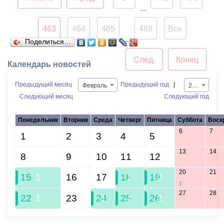
...
463
464
465
489
Все
...
Поделиться…
След.
Конец
Календарь новостей
Предыдущий месяц
Предыдущий год
|
Февраль
2021
Следующий месяц
Следующий год
Понедельник
Вторник
Среда
Четверг
Пятница
Суббота
Воск
6
7
1
2
3
4
5
13
14
8
9
10
11
12
20
21
15
1
16
17
18
1
19
2
1
27
28
22
1
23
24
1
25
1
26
2