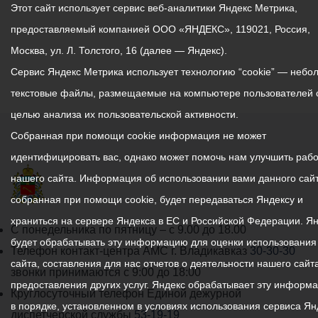
Этот сайт использует сервис веб-аналитики Яндекс Метрика,
предоставляемый компанией ООО «ЯНДЕКС», 119021, Россия,
Москва, ул. Л. Толстого, 16 (далее — Яндекс).
Сервис Яндекс Метрика использует технологию “cookie” — небо
текстовые файлы, размещаемые на компьютере пользователей 
целью анализа их пользовательской активности.
Собранная при помощи cookie информация не может
идентифицировать вас, однако может помочь нам улучшить рабо
нашего сайта. Информация об использовании вами данного сайт
собранная при помощи cookie, будет передаваться Яндексу и
храниться на сервере Яндекса в ЕС и Российской Федерации. Я
График
С понедельника по пятницу – с 9.00 до 18.00
будет обрабатывать эту информацию для оценки использования
работы
Телефон контакт-центра АМС г. Владикавказ
30-30-30
сайта, составления для нас отчетов о деятельности нашего сайта
администрации
звонки принимаются с 9:00 до 18:00
предоставления других услуг. Яндекс обрабатывает эту информ
местного
Круглосуточный телефон Единой дежурной
в порядке, установленном в условиях использования сервиса Ян
самоуправления
диспетчерской службы
53-19-19