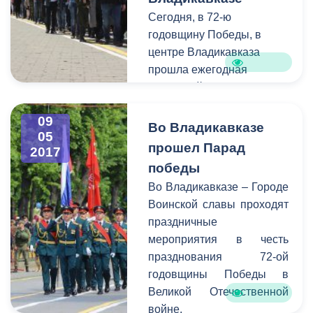
Сегодня, в 72-ю
годовщину Победы, в
центре Владикавказа
прошла ежегодная
всероссийская акция
«Бессмертный полк».
09
Впервые акция
Во Владикавказе
05
состоялась в Северо-
прошел Парад
2017
Осетинской столице в
победы
2015 году, при участии 800
Во Владикавказе – Городе
человек. В этом же году
Воинской славы проходят
она объединила порядка
праздничные
40 000 человек.
мероприятия в честь
празднования 72-ой
годовщины Победы в
Великой Отечественной
войне.