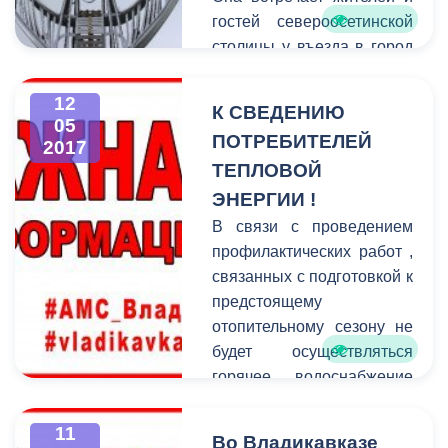
гостей североосетинской
столицы у въезда в город
со стороны Беслана. К
сожалению, в последние
12
К СВЕДЕНИЮ
годы вид сооружения
05
ПОТРЕБИТЕЛЕЙ
2017
оставлял желать лучшего,
ТЕПЛОВОЙ
усталость металла стала
очевидной. Два месяца
ЭНЕРГИИ !
назад пострадавший от
В связи с проведением
коррозии монумент
профилактических работ ,
начали реставрировать.
связанных с подготовкой к
Сегодня обновленный
предстоящему
объект посетил глава
отопительному сезону не
АМС Борис Албегов.
будет осуществляться
горячее водоснабжение
от следующих котельных:
11
Во Владикавказе