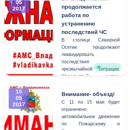
05
продолжается
2017
работа по
устранению
последствий ЧС
В столице Северной
Осетии продолжают
ликвидировать
последствия
чрезвычайной ситуации.
Шквалистый ветер,
начавшийся во второй
половине дня 23 апреля
10
Внимание- объезд!
05
нанес значительный
C 11 по 15 мая будет
2017
ущерб зеленым
ограничено
насаждениям, линиям
автомобильное движение
электропередач и кровлям
по Пожарскому и
зданий по городу