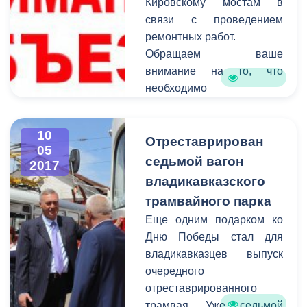
Кировскому мостам в
Владикавказ. Вечером
связи с проведением
того же дня в АМС г.
ремонтных работ.
Владикавказа был
Обращаем ваше
сформирован
внимание на то, что
оперативный штаб по
необходимо
ликвидации последствий
своевременно сообщать
ЧС, который осуществлял
информацию о
свою деятельность
10
планируемом перекрытии
Отреставрирован
круглосуточно.
05
в администрацию города.
седьмой вагон
2017
Смысл этого оповещения
владикавказского
состоит в том, чтобы АМС
трамвайного парка
г. Владикавказ имела
Еще одним подарком ко
возможность
Дню Победы стал для
предупредить остальных
владикавказцев выпуск
граждан города о
очередного
временных неудобствах
отреставрированного
для передвижения на тех
трамвая. Уже седьмой