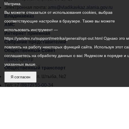
Метрика.
города
Электронная почта:
ams@vladikavkaz.alania.gov.ru
Вы можете отказаться от использования cookies, выбрав
Владикавказ:
Владикавказ
соответствующие настройки в браузере. Также вы можете
АМС
использовать инструмент —
Интернет приемная
https://yandex.ru/support/metrika/general/opt-out.html Однако это 
Собрание представителей
повлиять на работу некоторых функций сайта. Используя этот са
Общественный Совет
соглашаетесь на обработку данных о вас Яндексом в порядке и 
Пресс-центр
указанных выше.
Общественный транспорт
Владикавказ, пл. Штыба, №2
Я согласен
Тел:
+7 (8672) 55-00-34
Главный редактор: Биазарти Д. К.
Свидетельство о регистрации СМИ ЭЛ № ФС 77 –
75258 от 07.03.2019 выданное Федеральной Службой
по надзору в сфере связи, информационных
технологий и массовых коммуникаций