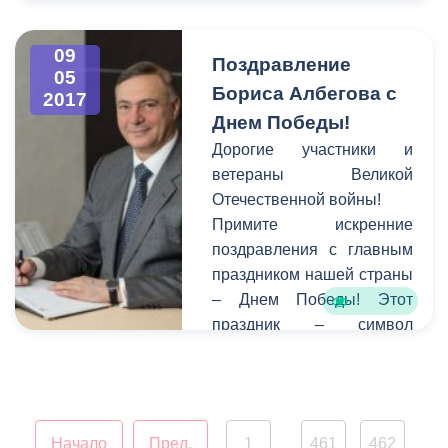
09
Поздравление
05
Бориса Албегова с
2017
Днем Победы!
Дорогие участники и
ветераны Великой
Отечественной войны!
Примите искренние
поздравления с главным
праздником нашей страны
– Днем Победы! Этот
праздник – символ
героизма нашего народа,
его несгибаемой
стойкости и
несокрушимости духа!
Начало
Пред.
1
461
462