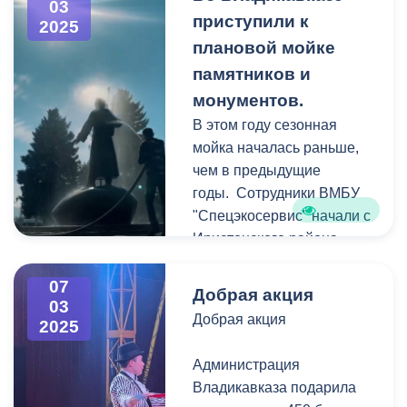
03
На встрече
приступили к
2025
присутствовали
плановой мойке
председатель собрания
памятников и
представителей
монументов.
Владикавказа Сергей
В этом году сезонная
Таболов, первый
мойка началась раньше,
заместитель главы АМС
чем в предыдущие
Зураб Дзоблаев,
годы. Сотрудники ВМБУ
руководство мэрии и
"Спецэкосервис" начали с
глава Представительства
Иристонского района.
МИД России во
Первыми отмыли
Владикавказе Багир
памятник Владимиру
07
Мамиев.
Добрая акция
03
Ленину, бюст Семёну
Добрая акция
2025
Штыбу и монумент Дзаугу
Градара, хотя и является
Бугулову.
небольшим городом с
Администрация
населением около 4000
Владикавказа подарила
человек, ежегодно