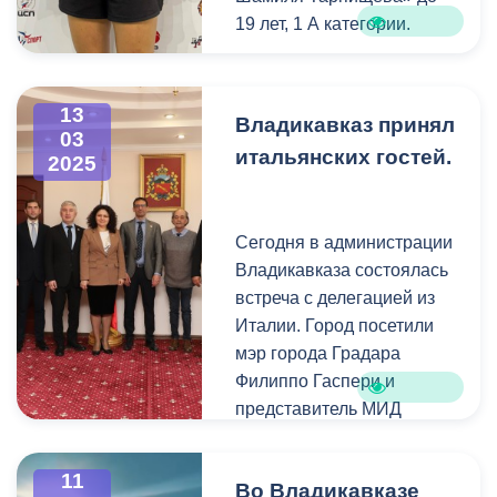
19 лет, 1 А категории.
13
Владикавказ принял
03
итальянских гостей.
2025
Сегодня в администрации
Владикавказа состоялась
встреча с делегацией из
Италии. Город посетили
мэр города Градара
Филиппо Гаспери и
представитель МИД
Южной Осетии в Италии
Мауро Мурджа.
11
Во Владикавказе