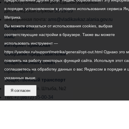
предоставления других услуг. Яндекс обрабатывает эту информ
местного
Круглосуточный телефон Единой дежурной
в порядке, установленном в условиях использования сервиса Ян
самоуправления
диспетчерской службы
53-19-19
Метрика.
города
Электронная почта:
ams@vladikavkaz.alania.gov.ru
Вы можете отказаться от использования cookies, выбрав
Владикавказ:
Владикавказ
соответствующие настройки в браузере. Также вы можете
АМС
использовать инструмент —
Интернет приемная
https://yandex.ru/support/metrika/general/opt-out.html Однако это 
Собрание представителей
повлиять на работу некоторых функций сайта. Используя этот са
Общественный Совет
соглашаетесь на обработку данных о вас Яндексом в порядке и 
Пресс-центр
указанных выше.
Общественный транспорт
Владикавказ, пл. Штыба, №2
Я согласен
Тел:
+7 (8672) 55-00-34
Главный редактор: Биазарти Д. К.
Свидетельство о регистрации СМИ ЭЛ № ФС 77 –
75258 от 07.03.2019 выданное Федеральной Службой