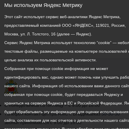
примет участие в
Мы используем Яндекс Метрику
аварийно-спасательных
работах.
Этот сайт использует сервис веб-аналитики Яндекс Метрика,
предоставляемый компанией ООО «ЯНДЕКС», 119021, Россия,
Пресс-служба
Москва, ул. Л. Толстого, 16 (далее — Яндекс).
АМС_Томаева.
Сервис Яндекс Метрика использует технологию “cookie” — небо
текстовые файлы, размещаемые на компьютере пользователей 
целью анализа их пользовательской активности.
Собранная при помощи cookie информация не может
идентифицировать вас, однако может помочь нам улучшить рабо
нашего сайта. Информация об использовании вами данного сайт
собранная при помощи cookie, будет передаваться Яндексу и
храниться на сервере Яндекса в ЕС и Российской Федерации. Я
График
С понедельника по пятницу – с 9.00 до 18.00
будет обрабатывать эту информацию для оценки использования
работы
Телефон контакт-центра АМС г. Владикавказ
30-30-30
сайта, составления для нас отчетов о деятельности нашего сайта
администрации
звонки принимаются с 9:00 до 18:00