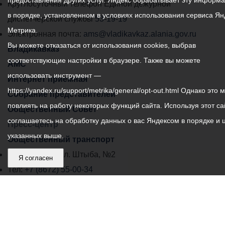
предоставления других услуг. Яндекс обрабатывает эту информ
местного
Круглосуточный телефон Единой дежурной
в порядке, установленном в условиях использования сервиса Ян
самоуправления
диспетчерской службы
53-19-19
Метрика.
города
Электронная почта:
ams@vladikavkaz.alania.gov.ru
Вы можете отказаться от использования cookies, выбрав
Владикавказ:
Владикавказ
соответствующие настройки в браузере. Также вы можете
АМС
использовать инструмент —
Интернет приемная
https://yandex.ru/support/metrika/general/opt-out.html Однако это 
Собрание представителей
повлиять на работу некоторых функций сайта. Используя этот са
Общественный Совет
соглашаетесь на обработку данных о вас Яндексом в порядке и 
Пресс-центр
указанных выше.
Общественный транспорт
Владикавказ, пл. Штыба, №2
Я согласен
Тел:
+7 (8672) 55-00-34
Главный редактор: Биазарти Д. К.
Свидетельство о регистрации СМИ ЭЛ № ФС 77 –
75258 от 07.03.2019 выданное Федеральной Службой