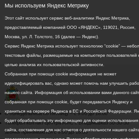
Мы используем Яндекс Метрику
Этот сайт использует сервис веб-аналитики Яндекс Метрика,
предоставляемый компанией ООО «ЯНДЕКС», 119021, Россия,
Москва, ул. Л. Толстого, 16 (далее — Яндекс).
Сервис Яндекс Метрика использует технологию “cookie” — небо
текстовые файлы, размещаемые на компьютере пользователей 
целью анализа их пользовательской активности.
Собранная при помощи cookie информация не может
идентифицировать вас, однако может помочь нам улучшить рабо
нашего сайта. Информация об использовании вами данного сайт
собранная при помощи cookie, будет передаваться Яндексу и
храниться на сервере Яндекса в ЕС и Российской Федерации. Я
График
С понедельника по пятницу – с 9.00 до 18.00
будет обрабатывать эту информацию для оценки использования
работы
Телефон контакт-центра АМС г. Владикавказ
30-30-30
сайта, составления для нас отчетов о деятельности нашего сайта
администрации
звонки принимаются с 9:00 до 18:00