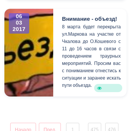
проведению субботников –
об этом и многом другом
говорилось на
06
Внимание - объезд!
03
расширенном аппаратном
8 марта будет перекрыта
2017
совещании в столичной
ул.Маркова на участке от
администрации под
Чкалова до О.Кошевого с
председательством Бориса
11 до 16 часов в связи с
Албегова.
проведением траурных
мероприятий. Просим вас
с пониманием отнестись к
ситуации и заранее искать
пути объезда.
Начало
Пред.
1
475
476