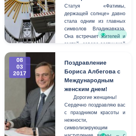
управляющих компаний
Статуя «Фатимы,
совместно,
держащей солнце» давно
администрация города по
стала одним из главных
закону не имеет права
символов Владикавказа.
наводить на них порядок.
Она встречает жителей и
гостей северо-осетинской
столицы у въезда в город
стороны города Беслана.
08
Поздравление
03
К сожалению, в последние
Бориса Албегова с
2017
годы вид сооружения
Международным
оставлял желать лучшего -
женским днем!
оно пострадало от
коррозии, стала заметной
Дорогие женщины!
усталость металла.
Сердечно поздравляю вас
с праздником красоты и
нежности,
символизирующим
наступление весны, – с