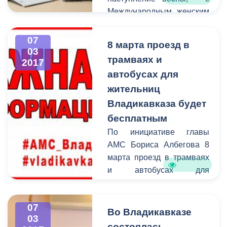
Международным женским
днем!
07
8 марта проезд в
03
трамваях и
2017
автобусах для
жительниц
Владикавказа будет
бесплатным
По инициативе главы
АМС Бориса Албегова 8
марта проезд в трамваях
и автобусах для
жительниц Владикавказа
будет бесплатным. Эта
07
мера станет небольшим,
Во Владикавказе
03
но приятным подарком
состоялась