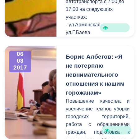
автотранспорта с 7:00 до
17:00 на следующих
участках:
- ул Армянская –
ул.Г.Баева
- ул.Армянская –
ул.Ч.Баева
06
- ул.Церетели -
Борис Албегов: «Я
03
ул.Димитрова
не потерплю
2017
-ул.Армянская- пр.Мира
невнимательного
(правая сторона)
отношения к нашим
-ул.Армянская- пр.Мира(
горожанам»
левая сторона)
Повышение качества и
Также будет
увеличение темпов уборки
приостановлено
городских территорий,
движение трамвая по
работа с обращениями
пр.Мира.
граждан, подготовка к