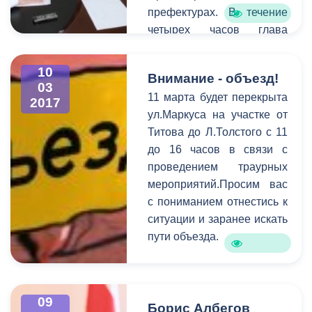
префектурах. В течение
четырех часов глава
принял порядка 20
записавшихся на прием.
10
Внимание - объезд!
Для более детального
03
11 марта будет перекрыта
выяснения проблем, с
2017
ул.Маркуса на участке от
которыми пришли
Титова до Л.Толстого с 11
горожане, к разговору
до 16 часов в связи с
были приглашены
проведением траурных
руководители структурных
мероприятий.Просим вас
подразделений АМС.
с пониманием отнестись к
Самыми актуальными в
ситуации и заранее искать
ходе приема стали
пути объезда.
коммунальные и
жилищные проблемы,
вопросы социальной
сферы, поддержка
09
Борис Албегов
начинающих