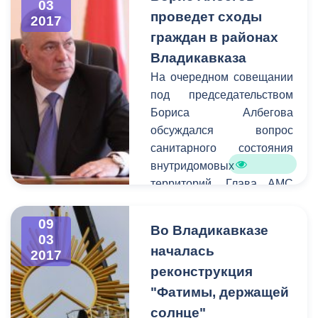
03
предпринимателей, а
проведет сходы
2017
также благоустройство
граждан в районах
городских территорий.
Владикавказа
На очередном совещании
под председательством
Бориса Албегова
обсуждался вопрос
санитарного состояния
внутридомовых
территорий. Глава АМС
призвал руководителей
проводить работу с
09
Во Владикавказе
жителями
03
началась
2017
многоквартирных домов.
реконструкция
Так как вышеуказанные
территории являются
"Фатимы, держащей
зоной ответственности
солнце"