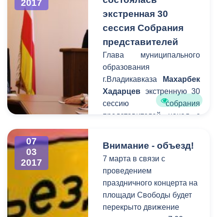
2017
для всех
экстренная 30
представительниц
сессия Собрания
прекрасного пола города к
представителей
Международному
женскому дню. Частным
Глава муниципального
перевозчикам
образования
рекомендовано
г.Владикавказа
Махарбек
присоединиться к
Хадарцев
экстренную 30
городской акции
сессию собрания
представителей начал с
поздравления женщин с
наступающим 8 марта.
07
Внимание - объезд!
03
Несмотря на
7 марта в связи с
2017
предпраздничное время,
проведением
срочное заседание сессии
праздничного концерта на
было подготовлено за
площади Свободы будет
один день.
перекрыто движение