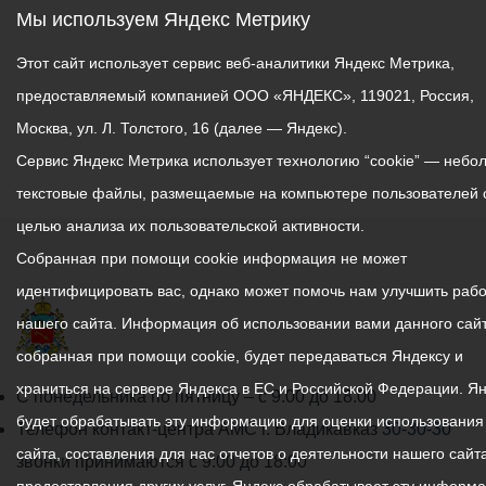
Мы используем Яндекс Метрику
Этот сайт использует сервис веб-аналитики Яндекс Метрика,
предоставляемый компанией ООО «ЯНДЕКС», 119021, Россия,
Москва, ул. Л. Толстого, 16 (далее — Яндекс).
Сервис Яндекс Метрика использует технологию “cookie” — небо
текстовые файлы, размещаемые на компьютере пользователей 
целью анализа их пользовательской активности.
Собранная при помощи cookie информация не может
идентифицировать вас, однако может помочь нам улучшить рабо
нашего сайта. Информация об использовании вами данного сайт
собранная при помощи cookie, будет передаваться Яндексу и
храниться на сервере Яндекса в ЕС и Российской Федерации. Я
График
С понедельника по пятницу – с 9.00 до 18.00
будет обрабатывать эту информацию для оценки использования
работы
Телефон контакт-центра АМС г. Владикавказ
30-30-30
сайта, составления для нас отчетов о деятельности нашего сайта
администрации
звонки принимаются с 9:00 до 18:00