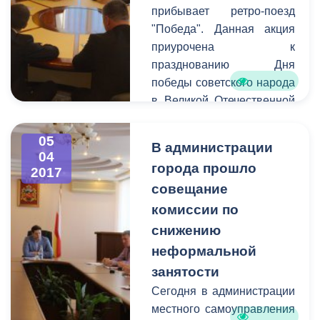
ДЦП «Ир», который Икае
прибывает ретро-поезд
построил на собственны
"Победа". Данная акция
средства.
приурочена к
празднованию Дня
победы советского народа
в Великой Отечественной
Войне. Движение
исторического подвижного
05
В администрации
состава " Победа"
04
города прошло
2017
является Всероссийской
совещание
акцией, которая
проводится уже в седьмой
комиссии по
раз и ежегодно является
снижению
ярким событием в
неформальной
преддверии праздника 9
занятости
мая.
Сегодня в администрации
местного самоуправления