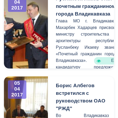
глава АМС г.
04
почетным гражданином
2017
Владикавказа Борис
города Владикавказа
Албегов. Согласно
повестке дня заслушали
Глава МО г. Владикавка
вопрос о внесении
Махарбек Хадарцев присвои
изменений в бюджет
министру строительства 
города.
архитектуры республик
Русланбеку Икаеву звани
«Почетный гражданин город
Владикавказа». Ег
кандидатуру предложил
лично председатель Совет
Федерации Федеральног
05
Борис Албегов
Собрания РФ Валентин
04
встретился с
Матвиенко. Это произошл
2017
после е
руководством ОАО
посещения реабилитационног
"РЖД"
центра для детей с диагнозо
Во Владикавказ