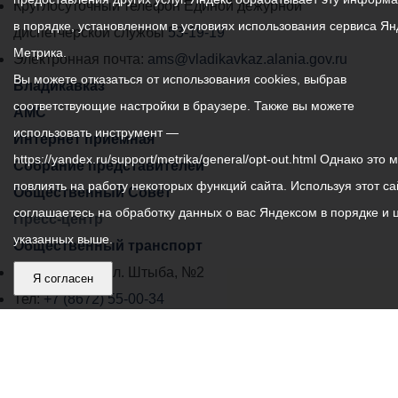
местного
Круглосуточный телефон Единой дежурной
в порядке, установленном в условиях использования сервиса Ян
самоуправления
диспетчерской службы
53-19-19
Метрика.
города
Электронная почта:
ams@vladikavkaz.alania.gov.ru
Вы можете отказаться от использования cookies, выбрав
Владикавказ:
Владикавказ
соответствующие настройки в браузере. Также вы можете
АМС
использовать инструмент —
Интернет приемная
https://yandex.ru/support/metrika/general/opt-out.html Однако это 
Собрание представителей
повлиять на работу некоторых функций сайта. Используя этот са
Общественный Совет
соглашаетесь на обработку данных о вас Яндексом в порядке и 
Пресс-центр
указанных выше.
Общественный транспорт
Владикавказ, пл. Штыба, №2
Я согласен
Тел:
+7 (8672) 55-00-34
Главный редактор: Биазарти Д. К.
Свидетельство о регистрации СМИ ЭЛ № ФС 77 –
75258 от 07.03.2019 выданное Федеральной Службой