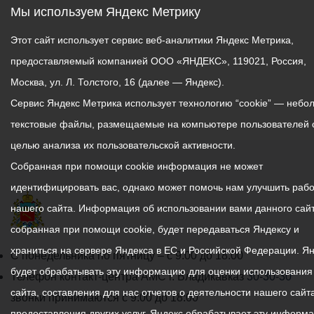
Мы используем Яндекс Метрику
Этот сайт использует сервис веб-аналитики Яндекс Метрика,
предоставляемый компанией ООО «ЯНДЕКС», 119021, Россия,
Москва, ул. Л. Толстого, 16 (далее — Яндекс).
Сервис Яндекс Метрика использует технологию “cookie” — небо
текстовые файлы, размещаемые на компьютере пользователей 
целью анализа их пользовательской активности.
Собранная при помощи cookie информация не может
идентифицировать вас, однако может помочь нам улучшить рабо
нашего сайта. Информация об использовании вами данного сайт
собранная при помощи cookie, будет передаваться Яндексу и
храниться на сервере Яндекса в ЕС и Российской Федерации. Я
График
С понедельника по пятницу – с 9.00 до 18.00
будет обрабатывать эту информацию для оценки использования
работы
Телефон контакт-центра АМС г. Владикавказ
30-30-30
сайта, составления для нас отчетов о деятельности нашего сайта
администрации
звонки принимаются с 9:00 до 18:00
предоставления других услуг. Яндекс обрабатывает эту информ