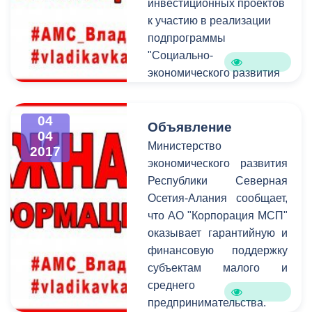
инвестиционных проектов
к участию в реализации
подпрограммы
"Социально-
экономического развития
Республики Северная
Осетия-Алания на 2016-
04
2025 годы" в рамках
Объявление
04
государственной
Министерство
2017
программы Российской
экономического развития
Федерации "Развитие
Республики Северная
Северо-Кавказского
Осетия-Алания сообщает,
федерального округа на
что АО "Корпорация МСП"
период до 2025 года".
оказывает гарантийную и
финансовую поддержку
субъектам малого и
среднего
предпринимательства.