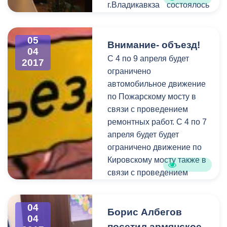
г.Владикавкза состоялось
совещание
межведомственной
05
комиссии по организации
Внимание- объезд!
04
мероприятий,
C 4 по 9 апреля будет
2017
направленных на
ограничено
снижение неформальной
автомобильное движение
занятости. В ходе
по Пожарскому мосту в
обсуждения были
связи с проведением
подведены итоги
ремонтных работ. С 4 по 7
проделанной в 2016 году
апреля будет будет
работы, а также
ограничено движение по
утверждён план
Кировскому мосту также в
предстоящих
связи с проведением
мероприятий. Участие в
ремонтных работ.
совещании приняли
04
представители
Борис Албегов
04
прокуратуры,
посетил армянское