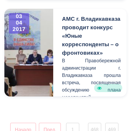
03
АМС г. Владикавказа
04
проводит конкурс
2017
«Юные
корреспонденты – о
фронтовиках»
В Правобережной
администрации г.
Владикавказа прошла
встреча, посвященная
обсуждению плана
мероприятий,
приуроченных к
празднованию Дня
Победы Советского
народа над фашистской
Начало
Пред.
1
468
469