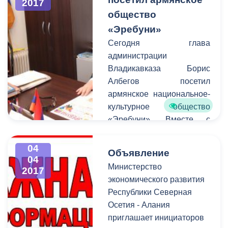
2017
федеральной налоговой
общество
службы, МВД,
«Эребуни»
пенсионного фонда,
Сегодня глава
соответствующих
администрации
структурных
Владикавказа Борис
подразделений
Албегов посетил
администрации.
армянское национальное-
культурное общество
«Эребуни». Вместе с
представителями
организации он обсудил
04
Объявление
планы развития
04
Министерство
2017
организации и ее важную
экономического развития
роль в жизни города.
Республики Северная
Осетия - Алания
приглашает инициаторов