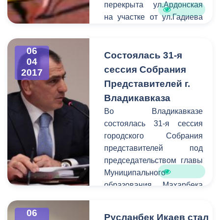
перекрыта ул.Ардонская
на участке от ул.Гадиева
до Ш.Руставели.
06
Состоялась 31-я
04
сессия Собрания
2017
Представителей г.
Владикавказа
Во Владикавказе
состоялась 31-я сессия
городского Собрания
представителей под
председательством главы
Муниципального
образования Махарбека
Хадарцева. В работе
сессии принял участие
06
Русланбек Икаев стал