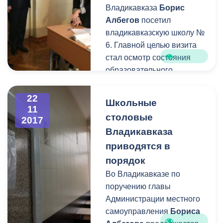
Владикавказа
Борис
Албегов
посетил
владикавказскую школу №
6. Главной целью визита
стал осмотр состояния
образовательного
учреждения. Вместе с ним
школу посетили
22
Школьные
заместитель главы АМС-
11
столовые
2017
начальник Управления
Владикавказа
образования
Роман
Гозюмов
и руководитель
приводятся в
Управления по
порядок
строительству АМС
Во Владикавказе по
г.Владикавказа
Заур
поручению главы
Беслекоев.
Администрации местного
самоуправления
Бориса