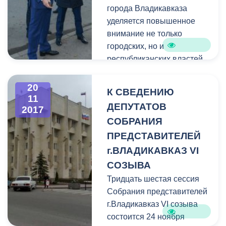
города Владикавказа
уделяется повышенное
внимание не только
городских, но и
республиканских властей.
Сегодня руководитель
республики
Вячеслав
20
К СВЕДЕНИЮ
Битаров
вместе с главой
11
ДЕПУТАТОВ
2017
АМС Владикавказа
СОБРАНИЯ
Борисом Албеговым
,
префектами городских
ПРЕДСТАВИТЕЛЕЙ
округов провели рейд по
г.ВЛАДИКАВКАЗ VI
улицам города на предмет
СОЗЫВА
соблюдения правил
Тридцать шестая сессия
благоустройства и
Собрания представителей
санитарного порядка.
г.Владикавказ VI созыва
состоится 24 ноября