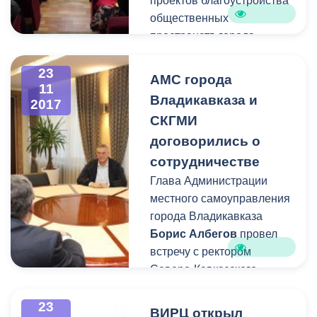
проектов благоустройства
общественных
пространств города,
которые были
разработаны
23
АМС города
11
консалтинговым бюро
Владикавказа и
2017
«Стрелка» совместно с
СКГМИ
экспертным сообществом,
договорились о
администрацией столицы
Северной Осетии и
сотрудничестве
архитектором
Заурбеком
Глава Администрации
Тотровым
.
местного самоуправления
города Владикавказа
Борис Албегов
провел
встречу с ректором
Северо-Кавказского
Горно-металлургического
института
Юрием
23
ВИРЦ открыл