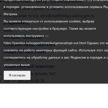
местного
Круглосуточный телефон Единой дежурной
в порядке, установленном в условиях использования сервиса Ян
самоуправления
диспетчерской службы
53-19-19
Метрика.
города
Электронная почта:
ams@vladikavkaz.alania.gov.ru
Вы можете отказаться от использования cookies, выбрав
Владикавказ:
Владикавказ
соответствующие настройки в браузере. Также вы можете
АМС
использовать инструмент —
Интернет приемная
https://yandex.ru/support/metrika/general/opt-out.html Однако это 
Собрание представителей
повлиять на работу некоторых функций сайта. Используя этот са
Общественный Совет
соглашаетесь на обработку данных о вас Яндексом в порядке и 
Пресс-центр
указанных выше.
Общественный транспорт
Владикавказ, пл. Штыба, №2
Я согласен
Тел:
+7 (8672) 55-00-34
Главный редактор: Биазарти Д. К.
Свидетельство о регистрации СМИ ЭЛ № ФС 77 –
75258 от 07.03.2019 выданное Федеральной Службой