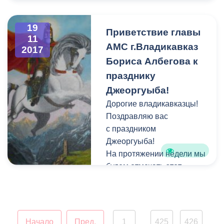
2017г. в 15.00 часов
здания АМС
19
г.Владикавказа и
Приветствие главы
11
Собрания представителей
АМС г.Владикавказ
2017
г.Владикавказ (пл. Штыба,
Бориса Албегова к
2).
празднику
Джеоргуыба!
Дорогие владикавказцы!
Поздравляю вас
с праздником
Джеоргуыба!
На протяжении недели мы
будем отмечать этот
старинный национальный
праздник, дошедший до
нас с незапамятных
времен. Как и наши
Начало
Пред.
1
425
426