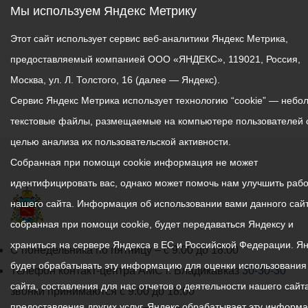
Мы используем Яндекс Метрику
Этот сайт использует сервис веб-аналитики Яндекс Метрика,
предоставляемый компанией ООО «ЯНДЕКС», 119021, Россия,
Москва, ул. Л. Толстого, 16 (далее — Яндекс).
Сервис Яндекс Метрика использует технологию “cookie” — небо
текстовые файлы, размещаемые на компьютере пользователей 
целью анализа их пользовательской активности.
Собранная при помощи cookie информация не может
идентифицировать вас, однако может помочь нам улучшить рабо
нашего сайта. Информация об использовании вами данного сайт
собранная при помощи cookie, будет передаваться Яндексу и
храниться на сервере Яндекса в ЕС и Российской Федерации. Я
График
С понедельника по пятницу – с 9.00 до 18.00
будет обрабатывать эту информацию для оценки использования
работы
Телефон контакт-центра АМС г. Владикавказ
30-30-30
сайта, составления для нас отчетов о деятельности нашего сайта
администрации
звонки принимаются с 9:00 до 18:00
предоставления других услуг. Яндекс обрабатывает эту информ