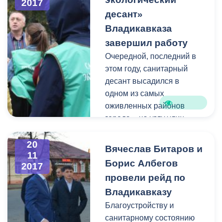
возникшей проблемой.
2017
десант»
Владикавказа
завершил работу
Очередной, последний в
этом году, санитарный
десант высадился в
одном из самых
оживленных районов
города – на углу улиц
Куйбышева/Ватутина.
Участниками акции на этот
20
Вячеслав Битаров и
11
раз стали студенты
Борис Албегов
2017
СОГМА.
провели рейд по
Владикавказу
Благоустройству и
санитарному состоянию