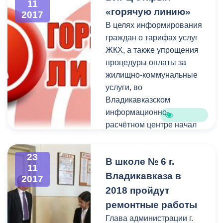
11
Дмитраком
, в которой
«горячую линию»
2017
принял участие
В целях информирования
заместитель главы АМС-
граждан о тарифах услуг
начальник Управления
ЖКХ, а также упрощения
образования
Роман
процедуры оплаты за
Гозюмов
и представители
жилищно-коммунальные
профессорско-
услуги, во
преподавательского
Владикавказском
состава СКГМИ.
информационно-
расчётном центре начал
работу телефон «горячей
линии» 33-33-43.
23
В школе № 6 г.
11
Владикавказа в
2017
2018 пройдут
ремонтные работы
Глава администрации г.