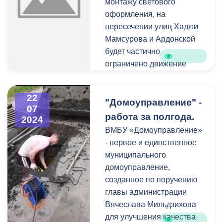
монтажу светового
обновляется в рамках
военнослужащих Залина
оформления, на
двухгодичного цикла
Моураова, мать Героя
пересечении улиц Хаджи
ремонта. Как отметил
России Андрея
Мамсурова и Ардонской
директор школы Гарегин
Днепровского Татьяна
будет частично
Саркисянц, фасад здания
Днепровская, меценат
ограничено движение
будет обновляться на
Руслан Голоев. Гости
автотранспорта.
будущий год.
пожелали всем
военнослужащим и их
22
"Домоуправление" -
«Наша школа носит имя
07
семьям благополучия и
Героя РФ Дмитрия
работа за полгода.
2024
мирного неба.
Семенова. В будущем
ВМБУ «Домоуправление»
году планируем нанести
- первое и единственное
на фасад здания
муниципального
граффити с
домоуправление,
изображением героя», -
созданное по поручению
заключил Саркисянц.
главы администрации
Вячеслава Мильдзихова
На объекте ежедневно
для улучшения качества