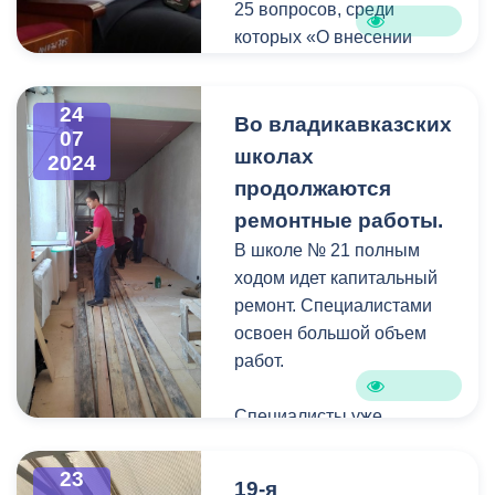
25 вопросов, среди
которых «О внесении
изменений в решение
Собрания представителей
24
города о бюджете
Во владикавказских
07
муниципального
школах
2024
образования г.
продолжаются
Владикавказ на 2024 год и
ремонтные работы.
плановый период 2025 и
В школе № 21 полным
2026 годов». В своем
ходом идет капитальный
докладе и. о. начальника
ремонт. Специалистами
Финансового управления
освоен большой объем
Анна Текоева отметила,
работ.
что увеличиваются
ассигнования на ремонт
Специалисты уже
школ и детских садов (в
смонтировали новую
части противопожарной и
систему отопления и
23
антитеррористической
19-я