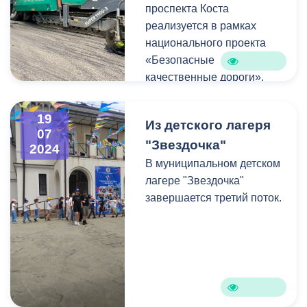
проспекта Коста
реализуется в рамках
национального проекта
«Безопасные
качественные дороги».
Это один из самых
крупных объектов
19
Из детского лагеря
текущего года,
07
"Звездочка"
протяженность его
2024
составляет 1,150 метров.
В муниципальном детском
лагере "Звездочка"
завершается третий поток.