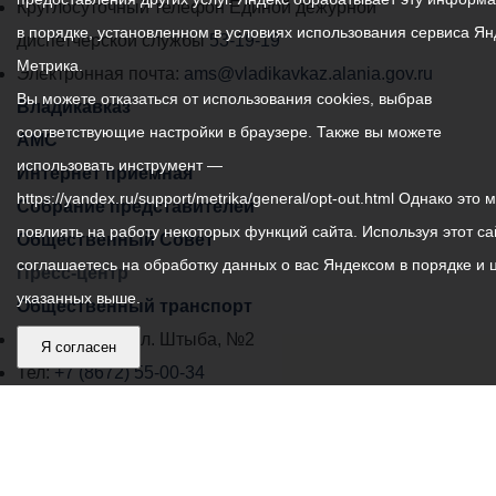
местного
Круглосуточный телефон Единой дежурной
в порядке, установленном в условиях использования сервиса Ян
самоуправления
диспетчерской службы
53-19-19
Метрика.
города
Электронная почта:
ams@vladikavkaz.alania.gov.ru
Вы можете отказаться от использования cookies, выбрав
Владикавказ:
Владикавказ
соответствующие настройки в браузере. Также вы можете
АМС
использовать инструмент —
Интернет приемная
https://yandex.ru/support/metrika/general/opt-out.html Однако это 
Собрание представителей
повлиять на работу некоторых функций сайта. Используя этот са
Общественный Совет
соглашаетесь на обработку данных о вас Яндексом в порядке и 
Пресс-центр
указанных выше.
Общественный транспорт
Владикавказ, пл. Штыба, №2
Я согласен
Тел:
+7 (8672) 55-00-34
Главный редактор: Биазарти Д. К.
Свидетельство о регистрации СМИ ЭЛ № ФС 77 –
75258 от 07.03.2019 выданное Федеральной Службой