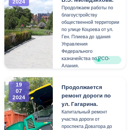
2024
Продолжаем работы по
▪️С 1 июля 2024 года на
благоустройству
обслуживании ВМБУ
общественной территории
«Домоуправление»
по улице Коцоева от ул.
состоит порядка 380
Ген. Плиева до здания
многоквартирных домов.
Управления
В основном это самые
Федерального
проблемные здания,
казначейства по РСО-
которые не закреплены за
Алания.
управляющими
компаниями и не
19
имеющие товариществ
Продолжается
07
собственников жилья.
ремонт дороги по
2024
ул. Гагарина.
Капитальный ремонт
участка дороги от
проспекта Доватора до