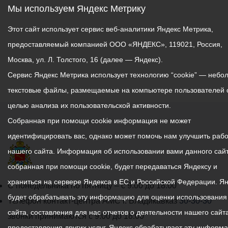
Мы используем Яндекс Метрику
Этот сайт использует сервис веб-аналитики Яндекс Метрика,
предоставляемый компанией ООО «ЯНДЕКС», 119021, Россия,
Москва, ул. Л. Толстого, 16 (далее — Яндекс).
Сервис Яндекс Метрика использует технологию “cookie” — небо
текстовые файлы, размещаемые на компьютере пользователей 
целью анализа их пользовательской активности.
Собранная при помощи cookie информация не может
идентифицировать вас, однако может помочь нам улучшить рабо
нашего сайта. Информация об использовании вами данного сайт
собранная при помощи cookie, будет передаваться Яндексу и
храниться на сервере Яндекса в ЕС и Российской Федерации. Я
График
С понедельника по пятницу – с 9.00 до 18.00
будет обрабатывать эту информацию для оценки использования
работы
Телефон контакт-центра АМС г. Владикавказ
30-30-30
сайта, составления для нас отчетов о деятельности нашего сайта
администрации
звонки принимаются с 9:00 до 18:00
предоставления других услуг. Яндекс обрабатывает эту информ