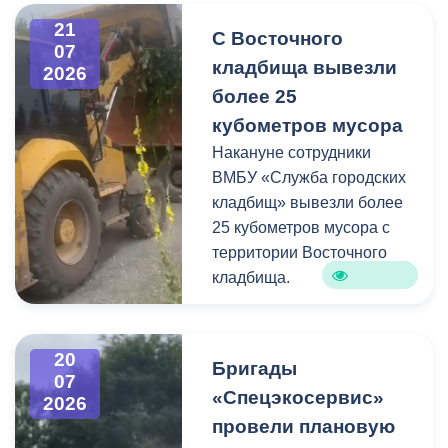
информацию про места и
21
С Восточного
способы утилизации
07
кладбища вывезли
крупногабаритного и
2026
строительного мусора.
более 25
кубометров мусора
Накануне сотрудники
ВМБУ «Служба городских
кладбищ» вывезли более
25 кубометров мусора с
территории Восточного
кладбища.
В период уборки мест
захоронений посетители
20
Бригады
нередко складируют
07
«Спецэкосервис»
2026
растительные и другие
провели плановую
отходы на смежных