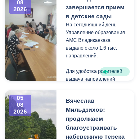
08
загущения территории
завершается прием
2026
дикорастущими
в детские сады
деревьями,
На сегодняшний день
муниципальные служащие
Управление образования
с утра косят, пилят
АМС Владикавказа
поросль между
выдало около 1,6 тыс.
захоронениями и
направлений.
собирают скошенную
траву.
Для удобства родителей
выдача направлений
была организована таким
образом, чтобы избежать
05
Вячеслав
очередей и долгого
08
Мильдзихов:
ожидания.
2026
продолжаем
Прием в детские сады
благоустраивать
начался 15 июля и
набережную Терека