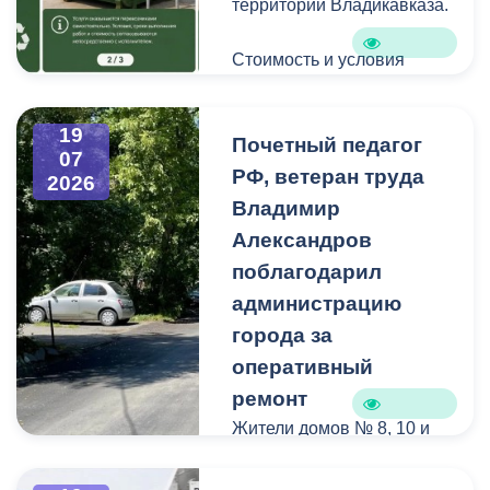
территории Владикавказа.
Стоимость и условия
вывоза уточняйте по
указанным телефонам.
19
Почетный педагог
07
РФ, ветеран труда
2026
Владимир
Александров
поблагодарил
администрацию
города за
оперативный
ремонт
Жители домов № 8, 10 и
12 по улице Иристонской
обратились в