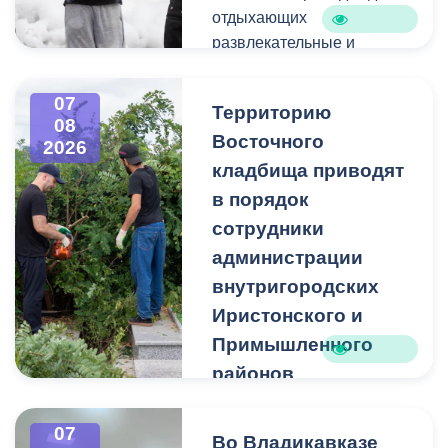
отдыхающих
развлекательные и
спортивные мероприятия.
07
Территорию
08
Восточного
2026
кладбища приводят
в порядок
сотрудники
администрации
внутригородских
Иристонского и
Примышленного
районов
Владикавказа
Чтобы избежать
07
Во Владикавказе