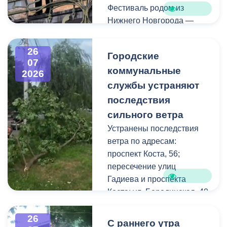
Фестиваль родом из
Нижнего Новгорода —
города, где в 2023 году
впервые прошли
26
Городские
концерты на балконах
07
коммунальные
исторических зданий.
2026
Проект быстро стал
службы устраняют
культурной визитной
последствия
карточкой региона, а
сильного ветра
сегодня его география
Устранены последствия
расширяется, объединяя
ветра по адресам:
разные города России.
проспект Коста, 56;
пересечение улиц
Во Владикавказе концерт
Гадиева и проспекта
прошел на балконе
Коста; ул. Бородинская, 40
особняка Ходякова. Для
жителей и гостей города
В результате сильных
26
С раннего утра
выступил солист