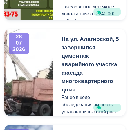
Ежемесячное денежное
Мероприятие
довольствие от - 240 000
организовано ВМБУК
рублей.
«Радуга».
Списание долго по
28
На ул. Алагирской, 5
07
кредитам участникам СВО
завершился
2026
до - 10 000 000 рублей.
демонтаж
аварийного участка
Рассматриваются
кандидаты мужского пола
фасада
на должности
многоквартирного
медицинского персонала.
дома
Ранее в ходе
Пункт отбора на военную
обследования эксперты
службу по контракту г.
установили высокий риск
Владикавказ, ул. Титова,
обрушения конструкции
д. 5.
площадью 362