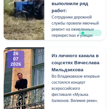
выполнили ряд
коммунальщики привели в
работ:
порядок и прилегающую
территорию, полностью
Сотрудники дорожной
очистив площадь вокруг
службы провели ямочный
памятника.
ремонт на оживленных
перекрестках и улицах
города. В частности, на
Архонском круге, по
26
улицам Весенняя,
Из личного канала в
07
Кырджалийская,
соцсетях Вячеслава
2026
Первомайская,
Мильдзихова
Барбашова,
Во Владикавказе впервые
Комсомольская.
состоялся концерт
всероссийского
фестиваля «Музыка
балконов. Великие реки».