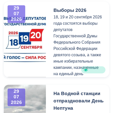
администрация
всех, кто любит и ценит
29
Выборы 2026
Владикавказа обещала,
богатейшее культурное
07
18, 19 и 20 сентября 2026
что льгота сохранится и
наследие нашей великой
2026
года состоятся выборы
будет предоставляться в
России.
депутатов
рамках нового
Государственной Думы
нормативного порядка.
Федерального Собрания
Изменения были связаны
Российской Федерации
с тем, что в начале 2026
девятого созыва, а также
года полномочия по
иные избирательные
организации
кампании, назначенные
пассажирских перевозок
на единый день
перешли в
голосования.
республиканский Комитет
по транспорту.
29
Ознакомиться со списками
На Водной станции
07
избирательных участков,
отпраздновали День
2026
их номерами и границами,
Нептуна
адресами помещений для