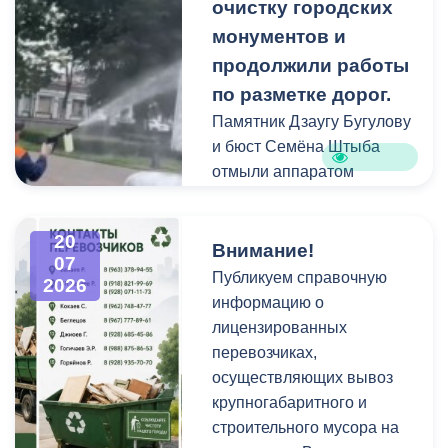
площадках и вдоль
очистку городских
проездов, что затрудняет
монументов и
работу
продолжили работы
специализированной
по разметке дорог.
техники.
Памятник Дзаугу Бугулову
и бюст Семёна Штыба
отмыли аппаратом
высокого давления и
специальными моющими
20
средствами. Такой подход
Внимание!
07
позволяет эффективно
Публикуем справочную
2026
смыть накопившуюся
информацию о
уличную пыль, налет и
лицензированных
копоть, не повреждая
перевозчиках,
структуру камня.
осуществляющих вывоз
крупногабаритного и
строительного мусора на