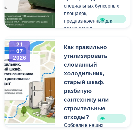
техники и других
Работы планируем
специальных бункерных
крупногабаритных
завершить осенью.
площадок,
отходов является
Проходят они в рамках
предназначенных для
административным
муниципальной
размещения
правонарушением.
программы
крупногабаритных
«Благоустройство и
отходов и строительного
21
Как правильно
07
озеленение».
мусора небольшого
утилизировать
2026
объема.
сломанный
холодильник,
Бункерные площадки
расположены по
старый шкаф,
следующим адресам:
разбитую
сантехнику или
строительные
отходы?
Собрали в наших
карточках всю полезную