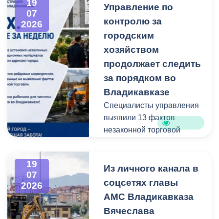
19
Управление по
администрацию
07
контролю за
Владикавказа с просьбой
2026
привести в порядок
городским
межквартальный проезд.
хозяйством
Работы выполнены:
продолжает следить
наиболее разрушенный
за порядком во
участок полностью
Владикавказе
заасфальтирован, на
Специалисты управления
остальных проведен
выявили 13 фактов
ямочный ремонт.
незаконной торговой
деятельности
В адрес главы МО – АМС
г. Владикавказа
19
Выявлено нарушение
Из личного канала в
Вячеслава Мильдзихова
07
сроков восстановления
поступило письмо, в
соцсетях главы
2026
асфальтового покрытия
котором жители
АМС Владикавказа
на пересечении ул.
благодарят городские
Вячеслава
Минина и ул.
службы за оперативную