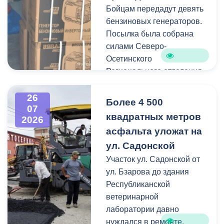
Бойцам передадут девять
Работы по распиловке и
бензиновых генераторов.
вывозу проводятся в
Посылка была собрана
оперативном режиме.
силами Северо-
Осетинского
На улицах Ватутина,
Регионального отделения
Горького, Лермонтова
молодёжной
выявлены упавшие ветки.
общероссийской
26
По улицам Магкаева и
Более 4 500
07
общественной
Карцинскому шоссе
квадратных метров
2026
организации «Российские
серьезных последствий не
асфальта уложат на
студенческие отряды».
зафиксировано —
ул. Садонской
отмечены лишь отдельные
Как отметил председатель
Участок ул. Садонской от
небольшие ветки.
правления организации
ул. Бзарова до здания
«Российские студенческие
Республиканской
отряды» Олег Габараев,
ветеринарной
генераторы бойцам
лаборатории давно
необходимы для
нуждался в ремонте.