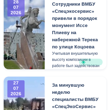
28
квадратных метра и весом
Сотрудники ВМБУ
07
около 53 тонн.
«Спецэкосервис»
2026
привели в порядок
Для предотвращения
монумент Иссе
возможной чрезвычайной
Плиеву на
ситуации Комиссия по
набережной Терека
предупреждению и
ликвидации ЧС ввела
по улице Коцоева
режим повышенной
Учитывая внушительную
готовности и
высоту композиции в
организовала комплекс
работе был задействован
неотложных мероприятий.
автоподъемник и аппарат
высокого давления.
27
Фигуру всадника и
За минувшую
07
постамент отмыли от
неделю
2026
накопившейся пыли.
специалисты ВМБУ
«СпецЭкоСервис»
Одновременно