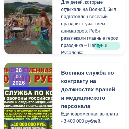
Для детей, которые
голосования, местами
отдыхали на Водной, был
нахождения участковых
подготовлен веселый
избирательных комиссий,
праздник с участием
а также номерами
аниматоров. Ребят
телефонов участковых
развлекали главные герои
избирательных комиссий
праздника – Нептун и
можно по ссылке:
Русалочка.
Как отметил заведующий
28
Военная служба по
Водной станцией Георгий
07
контракту на
Цгоев, празднование Дня
2026
Нептуна - уже старая
должностях врачей
добрая традиция.
и медицинского
персонала
В завершение праздника
Единовременная выплата
детей угостили
- 3 400 000 рублей.
сладостями.