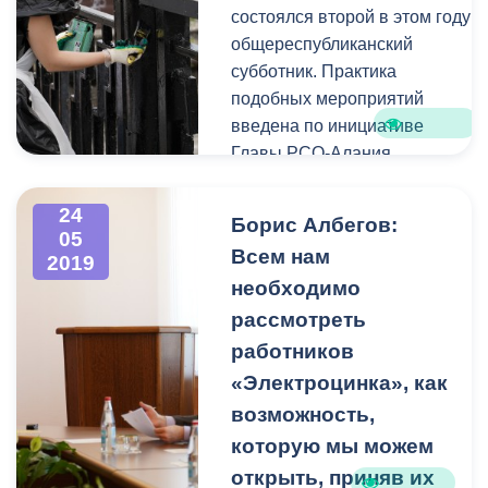
состоялся второй в этом году
общереспубликанский
субботник. Практика
подобных мероприятий
введена по инициативе
Главы РСО-Алания
Вячеслава Битарова в 2016 г.
Для их проведения отведены
24
Борис Албегов:
последние выходные
05
Всем нам
2019
каждого месяца при
необходимо
благоприятных погодных
условиях.
рассмотреть
работников
«Электроцинка», как
возможность,
которую мы можем
открыть, приняв их