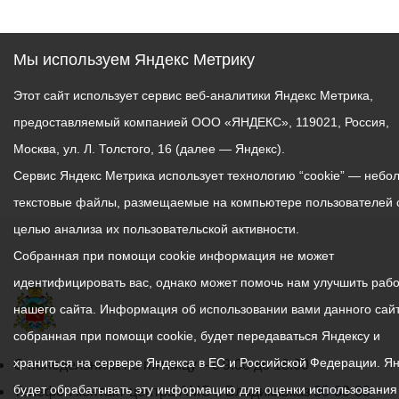
Мы используем Яндекс Метрику
Этот сайт использует сервис веб-аналитики Яндекс Метрика,
предоставляемый компанией ООО «ЯНДЕКС», 119021, Россия,
Москва, ул. Л. Толстого, 16 (далее — Яндекс).
Сервис Яндекс Метрика использует технологию “cookie” — небо
текстовые файлы, размещаемые на компьютере пользователей 
целью анализа их пользовательской активности.
Собранная при помощи cookie информация не может
идентифицировать вас, однако может помочь нам улучшить рабо
нашего сайта. Информация об использовании вами данного сайт
собранная при помощи cookie, будет передаваться Яндексу и
храниться на сервере Яндекса в ЕС и Российской Федерации. Я
График
С понедельника по пятницу – с 9.00 до 18.00
будет обрабатывать эту информацию для оценки использования
работы
Телефон контакт-центра АМС г. Владикавказ
30-30-30