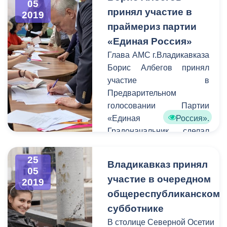
05
принял участие в
инспекции стал контроль
2019
за проведением работ на
праймериз партии
территории старейшего
«Единая Россия»
парка Юга России.
Глава АМС г.Владикавказа
Борис Албегов принял
участие в
Предварительном
голосовании Партии
«Единая Россия».
Градоначальник сделал
свой выбор на
избирательном участке
25
Владикавказ принял
№280 в Национальной
05
участие в очередном
2019
Научной библиотеке.
общереспубликанском
субботнике
В столице Северной Осетии