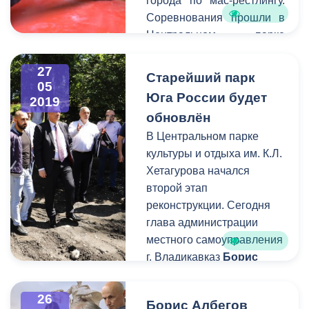
города по мас-рестлингу.
Соревнования прошли в
Центральном парке
им.К.Хетагурова.
Организаторами
27
Старейший парк
05
выступили Комитет
Юга Роcсии будет
2019
молодёжной политики,
обновлён
физической культуры и
В Центральном парке
спорта АМС и Федерация
культуры и отдыха им. К.Л.
национальных видов
Хетагурова начался
спорта, игр и культуры
второй этап
Северной Осетии.
реконструкции. Сегодня
глава администрации
местного самоуправления
г. Владикавказ
Борис
Албегов
посетил
ремонтируемый объект.
26
Борис Албегов
Основной целью его