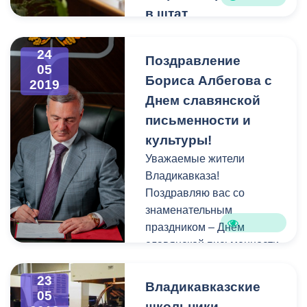
в штат
В Администрации
местного самоуправления
24
Поздравление
г. Владикавказ состоялось
05
Бориса Албегова с
2019
заседание Совета
Днем славянской
предпринимателей при
главе АМС г. Владикавказ
письменности и
под председательством
культуры!
Бориса Албегова. Участие
Уважаемые жители
в обсуждении приняли
Владикавказа!
представители бизнеса,
Поздравляю вас со
коммерческих учреждений
знаменательным
и курирующих их структур.
праздником – Днем
славянской письменности
и культуры!
23
Владикавказские
05
школьники