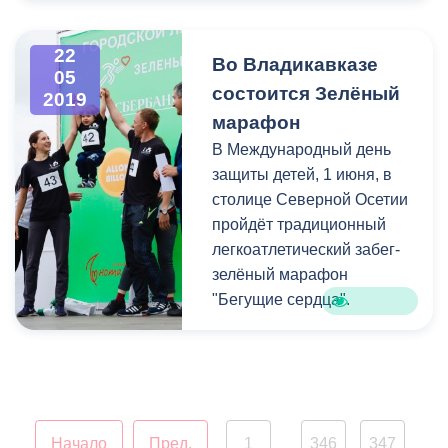
Администрации местного
самоуправления г.
22
Владикавказ состоялось
Во Владикавказе
05
заседание
состоится Зелёный
2019
антитеррористической
марафон
комиссии, главной темой
В Международный день
которого стал вопрос
защиты детей, 1 июня, в
обеспечения
столице Северной Осетии
безопасности и
пройдёт традиционный
правопорядка в
легкоатлетический забег-
праздничный день.
зелёный марафон
"Бегущие сердца".
Начало
Пред.
1
346
347