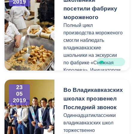
2019
посетили фабрику
мороженого
Полный цикл
производства мороженого
смогли наблюдать
владикавказские
школьники на экскурсии
по фабрике «Снежная
Королева». Инициатором
и организатором
знакомства юных
23
Во Владикавказских
владикавказцев с
05
школах прозвенел
2019
процессом создания
Последний звонок
мороженого выступил
депутат Собрания
Одиннадцатиклассники
представителей г.
владикавказских школ
Владикавказа
Ацамаз
торжественно