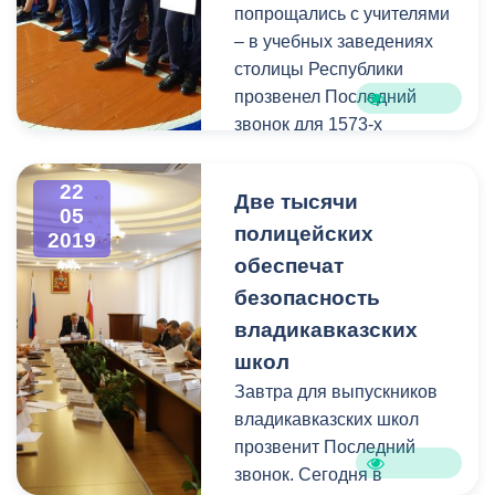
Богдаев.
попрощались с учителями
– в учебных заведениях
столицы Республики
прозвенел Последний
звонок для 1573-х
выпускников.
22
Две тысячи
05
полицейских
2019
обеспечат
безопасность
владикавказских
школ
Завтра для выпускников
владикавказских школ
прозвенит Последний
звонок. Сегодня в