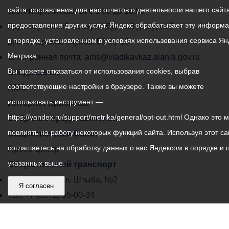
сайта, составления для нас отчетов о деятельности нашего сайта
администрации
звонки принимаются с 9:00 до 18:00
предоставления других услуг. Яндекс обрабатывает эту информ
местного
Круглосуточный телефон Единой дежурной
в порядке, установленном в условиях использования сервиса Ян
самоуправления
диспетчерской службы
53-19-19
Метрика.
города
Электронная почта:
ams@vladikavkaz.alania.gov.ru
Вы можете отказаться от использования cookies, выбрав
Владикавказ:
Владикавказ
соответствующие настройки в браузере. Также вы можете
АМС
использовать инструмент —
Интернет приемная
https://yandex.ru/support/metrika/general/opt-out.html Однако это 
Собрание представителей
повлиять на работу некоторых функций сайта. Используя этот са
Общественный Совет
соглашаетесь на обработку данных о вас Яндексом в порядке и 
Пресс-центр
указанных выше.
Общественный транспорт
Владикавказ, пл. Штыба, №2
Я согласен
Тел:
+7 (8672) 55-00-34
Главный редактор: Биазарти Д. К.
Свидетельство о регистрации СМИ ЭЛ № ФС 77 –