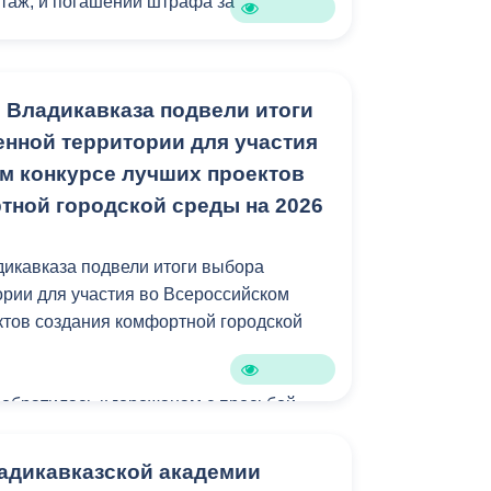
таж, и погашении штрафа за
в муниципальной управляющей
билизировать ситуацию и привести в
в управления, с начала года было
е дома с некогда критической
 Владикавказа подвели итоги
ько десятков незаконных НТО. Работа
руктурой: это МКД по ул. Московская,
удет продолжена.
нной территории для участия
5 и ул. Ленина, 60.
м конкурсе лучших проектов
блемы не решались десятилетиями,
тной городской среды на 2026
истонской, 11. В квартирах было
. Наши специалисты заменили трубы
икавказа подвели итоги выбора
двух подъездах, в доме наконец тепло.
рии для участия во Всероссийском
ктов создания комфортной городской
 в домах по ул. Бр. Темировых, 70/1 и
емонтом. Инженерные коммуникации
ом состоянии. Специалисты установили
обратилась к горожанам с просьбой
обоих корпусах, заменили транзитную
о благоустройству общественных зон.
снабжения. Полностью заменили
не остались в стороне и подали 20
адикавказской академии
водоотведения. В настоящее время
ми о благоустройстве различных