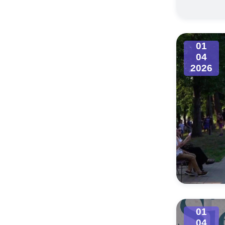
01
04
2026
01
04