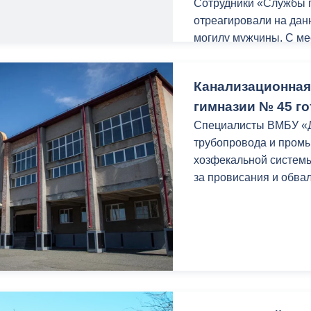
Сотрудники «Службы 
именины». В первые э
отреагировали на дан
года, в самый разгар 
могилу мужчины. С ме
ный контроль
Выборы 2026
задумке писателей Ль
этот день в Колоном 
Марианна Худиева по
Канализационная
писатели Самуил Марш
Вячеслава Мильдзихов
Сергей Михалков, что
гимназии № 45 го
кладбищ» Алана Вильн
С тех пор в нашей ст
за проделанную работ
Специалисты ВМБУ «Д
детской книги, которая
проблемам жителей го
трубопровода и промы
обычно совпадает со 
хозфекальной системы
за провисания и обва