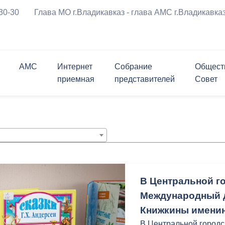
-30-30
Глава МО г.Владикавказ - глава АМС г.Владикавка
АМС
Интернет
Собрание
Общест
приемная
представителей
Совет
ения
Символика города
График приема граждан
Приветственное 
риемная
ль
ршрутов с
Проверить статус обращения
Заместители
Состав
Опросы
Открытые конкурсы
а
курсы
Мастер-план
Программы города
м движения ТС
Биография
вязь
лента
Структурные подразделения
Контакты
Контакты
Информация для граждан и
Личный блог
ратимы
Открытые данные
перевозчиков
 реформирования
ствие коррупции
Муниципальные услуги
Нормативные правовые акты
чательности
История в бронзе и камне
за
щений и заявлений,
ема граждан
Политика АМС г.Владикавказа в
Проекты правовых актов,
В Центральной г
х АМС к
отношении обработки
внесенных в Собрание
Международный д
я Генеральный план
ию
персональных данных
представителей г.Владикавказ
Книжкины имени
округа город
В Центральной городс