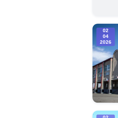
Муниципаль
02
04
2026
02