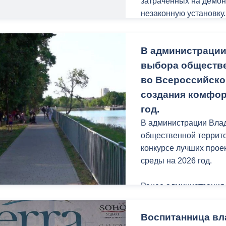
затраченных на демон
незаконную установку.
Усилиями сотруднико
компании удалось ста
По словам сотруднико
нормативное состояни
В администрации
демонтировано нескол
коммунальной инфраст
в этом направлении б
выбора обществе
48, ул. Тельмана, 30, 2
во Всероссийско
Среди домов, чьи про
создания комфор
многоэтажка по ул. Ир
год.
холодно более 15 лет
В администрации Влад
отопления и лежаки в 
общественной террито
конкурсе лучших прое
Объем ремонтных работ
среды на 2026 год.
70/2, сравним с капр
находились в аварийн
Ранее администрация 
запорную арматуру в 
внести предложения п
трубу холодного водо
Жители Владикавказа 
Воспитанница вл
системы отопления и 
заявок с предложения