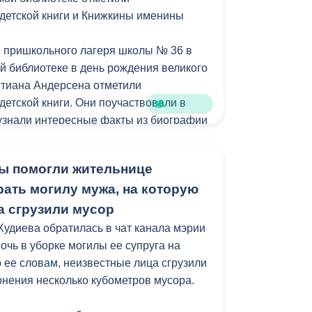
детской книги и Книжкины именины
Противодействие коррупции
Градостроительная деятельность
 пришкольного лагеря школы № 36 в
й библиотеке в день рождения великого
Формирование комфортной
стиана Андерсена отметили
в
городской среды
етской книги. Они поучаствовали в
о
 узнали интересные факты из биографии
Бюджет для граждан
итературные игры.
Пространственные сведения
ы помогли жительнице
яжении всей каникулярной недели
рать могилу мужа, на которую
 в библиотеке посетили сотни
Гражданская оборона в
ских школ.
а сгрузили мусор
чрезвычайных ситуациях
удиева обратилась в чат канала мэрии
Незаконное строительство
о всём мире отмечается
очь в уборке могилы ее супруга на
етской книги, приуроченный ко дню
о ее словам, неизвестные лица сгрузили
и
Информация финансового
иана Андерсена.
онения несколько кубометров мусора.
органа
особая традиция - «Книжкины