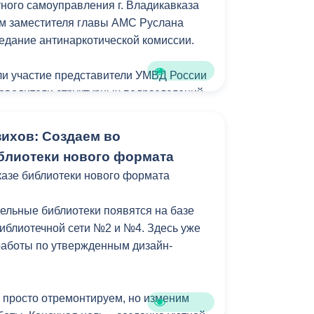
ного самоуправления г. Владикавказа
оторый пройдет со 2 по 21 апреля,
ом заместителя главы АМС Руслана
смогут внести конкретные предложения
едание антинаркотической комиссии.
лой водной станции и направить их в
дресу: пл. Штыба, 2, каб. 403 «а».
ли участие представители УМВД России
уководители структурных подразделений
ции, а также члены комиссии.
ихов: Создаем во
ассмотрены вопросы, касающиеся
блиотеки нового формата
ании и правонарушений среди
азе библиотеки нового формата
Участники обсудили план работы
 итоги мониторинга наркоситуации в
льные библиотеки появятся на базе
изацию Стратегии государственной
иблиотечной сети №2 и №4. Здесь уже
литики РФ до 2030 года. С докладом по
работы по утвержденным дизайн-
 выступил заместитель начальника
ния АМС г. Владикавказа Арсен
 просто отремонтируем, но изменим