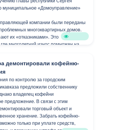
ручению главы республики Сергея
о муниципальное «Домоуправление»
 управляющей компании были переданы
 проблемных многоквартирных домов.
ают их «отказниками». Это
где многолетний износ помножен на
их домов отказываются управляющие
ильцов один на один с проблемами.
ра демонтировали кофейню-
ия
Домоуправления» в 43-х домах
ия по контролю за городским
енерные коммуникации с заменой
икавказа предложили собственнику
подвалах 42-х домов устранена течь.
днако владелец кофейни
вля порядка 30 МКД. Обновлены и
е предложение. В связи с этим
20 метров труб горячего и холодного
емонтировали торговый объект и
метров отопительной системы и 256
ственное хранение. Забрать кофейню-
ры. При этом все ремонтные работы
можно только при уплате средств,
чения денег из городского бюджета.