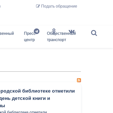
з
Подать обращение
венный
Пресс-
Общественный
центр
транспорт
История Владикавказа
Предпринимательство
слово
Обзор обращений граждан
Депутаты
Документы
Архив новостей
Транспорт онлайн
Нормативные акты
Перечень подведомственных
организаций
Регламент
Фотогалерея
Экспресс-анкета гостя
Правовые акты
Владикавказ на карте
Владикавказа
Информация ЖКХ
Контактная информация
Отбор временных перевозчиков
Почетные граждане г.
(до проведения открытого
Владикавказа
Перечень информационных
ородской библиотеке отметили
конкурса, но не более чем 180
систем и реестров
ень детской книги и
дней)
ны
Экономика города
кой библиотеке отметили