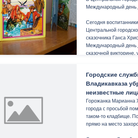
з
Международный день 
ия, постановления
Кадровая политика
ертиза НПА
Контактная информация
Сегодня воспитанники
Центральной городско
ельности органов
Списки граждан, состоящих на
сказочника Ганса Хри
амоуправления
учете в качестве нуждающихся 
Международный день д
улучшении жилищных условий п
сказочной викторине,
г. Владикавказ
писателя, сыграли в л
Городские служб
Отметим, что на прот
Владикавказа уб
подобные мероприятия
анные
Общественное обсуждение
учеников владикавказ
неизвестные лиц
документов стратегического
планирования
Горожанка Марианна Х
Напомним, 2 апреля в
города с просьбой пом
Международный день д
таком-то кладбище. П
 о результатах
Порядок обжалования решений 
рождения Ганса Христ
прямо на место захор
действий органов местного
самоуправления
В России существует 