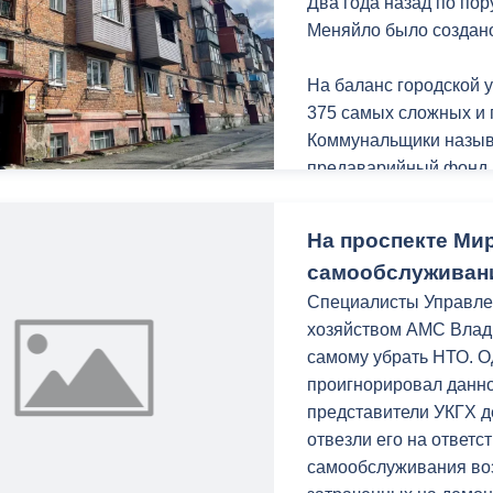
Два года назад по по
Меняйло было создан
На баланс городской
375 самых сложных и
Коммунальщики назыв
предаварийный фонд, 
низкие сборы. От так
компании, оставляя ж
На проспекте Ми
самообслуживан
За два года работы «
Специалисты Управлен
отремонтированы инж
хозяйством АМС Влад
запорной арматуры. В 
самому убрать НТО. О
Отремонтирована кро
проигнорировал данно
частично заменены 28
представители УКГХ д
водоснабжения, 1090 
отвезли его на ответ
штук запорной армату
самообслуживания воз
проведены без привле