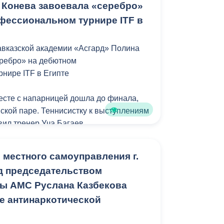
ся бесперебойно.
 Конева завоевала «серебро»
фессиональном турнире ITF в
ение» продолжает обслуживать дома с
во голосов набрала территория «Малая
ьной инфраструктурой. Уже начались
авказской академии «Асгард» Полина
к отопительному периоду 2026-2027 гг.
еребро» на дебютном
енной комиссии по благоустройству
нире ITF в Египте
дикавказа за благоустройство Малой
голосовали единогласно.
сте с напарницей дошла до финала,
нской паре. Теннисистку к выступлениям
 принимает участие во Всероссийском
вил тренер Уча Багаев.
ктов, и для администрации очень важно
а. Именно поэтому мы попросили
d Tennis Tour — Egypt W15 Sharm El
 местного самоуправления г.
вное участие в выборе зоны
3 по 29 марта на кортах
д председательством
хотим чтобы обновлённая Водная стала
сного центра в Шарм-эль-Шейхе.
вы АМС Руслана Казбекова
ия для этого района города», - отметил
енной комиссии, заместитель главы
 ITF World Tennis Tour (W15) - это
е антинаркотической
ар Цаболов.
иональные соревнования под эгидой
ции тенниса (ITF).