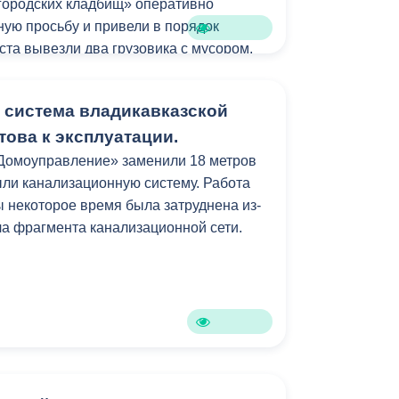
городских кладбищ» оперативно
Бесплатная юридическая помощь
тот праздник отметили 26 марта 1943
ную просьбу и привели в порядок
Великой Отечественной войны, по
ста вывезли два грузовика с мусором.
ва Кассиля и Людмилы Дубровиной. В
зале Дома Союзов собрались известные
благодарила мэра Владикавказа
 система владикавказской
ак, Корней Чуковский, Агния Барто,
а, руководителя «Службы городских
бы подарить детям настоящий праздник.
това к эксплуатации.
ера и его заместителя Олега Цакулова
ране ежегодно отмечается Неделя
у и неравнодушное отношение к
омоуправление» заменили 18 метров
 проходит с 26 марта по 2 апреля и
рода.
ли канализационную систему. Работа
школьными каникулами.
 некоторое время была затруднена из-
ла фрагмента канализационной сети.