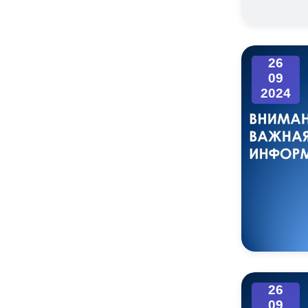
26
09
2024
26
09