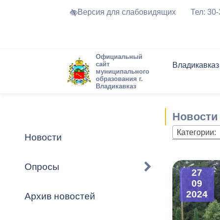
Версия для слабовидящих
Тел: 30
Официальный
сайт
Владикавказ
муниципального
образования г.
Владикавказ
Общие свед
Структура
Интернет-п
Председате
Структура
Новости
Реестры ма
Новости
Устав город
Торги и Кон
расписание
Обратная с
Комиссии
Новостная 
Актуально
Категории:
Новости
Города-поб
Программа
Противодей
Достоприме
Опросы
27
Владикавка
Формы обра
График при
09
принимаемы
2024
Архив новостей
Презентаци
рассмотрен
городского 