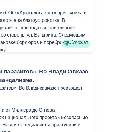
Противодействие коррупции
я ООО «Архитектгарант» приступила к
ого этапа благоустройства. В
Градостроительная деятельность
циалисты проводят выравнивание
Формирование комфортной
 со стороны ул. Бутырина. Следующим
в
городской среды
становке бордюров и поребриков. Уложат
о
ку.
Бюджет для граждан
гоустроена только главная аллея парка,
Пространственные сведения
и паразитов». Во Владикавказе
к ней дорожки. Как отмечает директор
т» Алексей Романиди, в ходе
вандализма.
Гражданская оборона в
тика дорожек меняться не будет.
азитов». Во Владикавказе произошел
чрезвычайных ситуациях
жней. Старый асфальт заменим на
Незаконное строительство
м новое освещение, установим новые
на от Миллера до Огнева
и
Информация финансового
ые насаждения трогать не будем!», -
ах национального проекта «Безопасные
органа
маниди.
. На днях специалисты приступили к