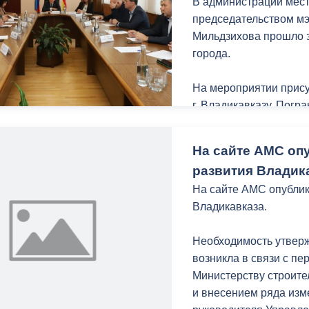
В администрации мес
председательством м
Мильдзихова прошло 
города.
На мероприятии прис
г. Владикавказу, Пог
РСО-Алания, республи
благотворительной ор
На сайте АМС оп
Управления Роспотре
развития Владик
Алания, руководство 
На сайте АМС опубли
Основной вопрос пове
Владикавказа.
работы с семьями, де
Выявление родителей
Необходимость утвер
потреблению наркотич
возникла в связи с п
имеющих на воспитан
Министерству строите
и внесением ряда изм
Открывая заседание 