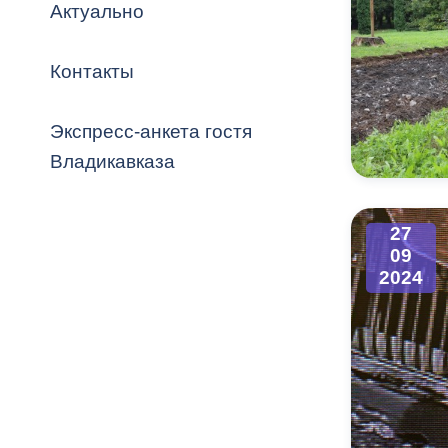
Владикавка
Актуально
Распоряжен
Контакты
ОРВ и эксп
Оценка деят
Экспресс-анкета гостя
местного с
Владикавказа
27
09
Открытые д
2024
Информация
проверок