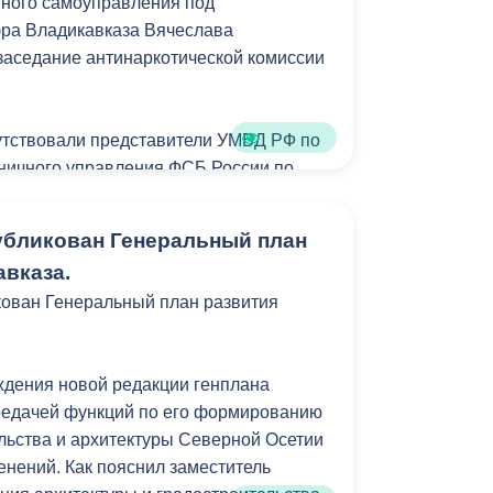
тного самоуправления под
эра Владикавказа Вячеслава
заседание антинаркотической комиссии
утствовали представители УМВД РФ по
раничного управления ФСБ России по
канского наркологического диспансера,
ганизации «Большое сердце»,
убликован Генеральный план
бнадзора, УФСИН России по РСО-
авказа.
администрации города.
кован Генеральный план развития
стки – организация профилактической
тьми и подростками «группы риска».
, склонных к немедицинскому
ждения новой редакции генплана
еских средств и психотропных веществ,
ередачей функций по его формированию
ии несовершеннолетних детей.
льства и архитектуры Северной Осетии
енений. Как пояснил заместитель
Вячеслав Мильдзихов выразил