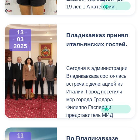
19 лет, 1 А категории.
13
Владикавказ принял
03
итальянских гостей.
2025
Сегодня в администрации
Владикавказа состоялась
встреча с делегацией из
Италии. Город посетили
мэр города Градара
Филиппо Гаспери и
представитель МИД
Южной Осетии в Италии
Мауро Мурджа.
11
Во Владикавказе