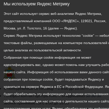
примет участие в
Мы используем Яндекс Метрику
аварийно-спасательных
работах.
Этот сайт использует сервис веб-аналитики Яндекс Метрика,
предоставляемый компанией ООО «ЯНДЕКС», 119021, Россия,
Пресс-служба
Москва, ул. Л. Толстого, 16 (далее — Яндекс).
АМС_Томаева.
Сервис Яндекс Метрика использует технологию “cookie” — небо
текстовые файлы, размещаемые на компьютере пользователей 
целью анализа их пользовательской активности.
Собранная при помощи cookie информация не может
идентифицировать вас, однако может помочь нам улучшить рабо
нашего сайта. Информация об использовании вами данного сайт
собранная при помощи cookie, будет передаваться Яндексу и
храниться на сервере Яндекса в ЕС и Российской Федерации. Я
График
С понедельника по пятницу – с 9.00 до 18.00
будет обрабатывать эту информацию для оценки использования
работы
Телефон контакт-центра АМС г. Владикавказ
30-30-30
сайта, составления для нас отчетов о деятельности нашего сайта
администрации
звонки принимаются с 9:00 до 18:00
предоставления других услуг. Яндекс обрабатывает эту информ