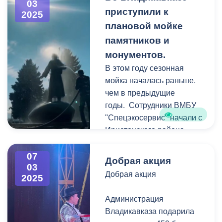
03
На встрече
приступили к
2025
присутствовали
плановой мойке
председатель собрания
памятников и
представителей
монументов.
Владикавказа Сергей
В этом году сезонная
Таболов, первый
мойка началась раньше,
заместитель главы АМС
чем в предыдущие
Зураб Дзоблаев,
годы. Сотрудники ВМБУ
руководство мэрии и
"Спецэкосервис" начали с
глава Представительства
Иристонского района.
МИД России во
Первыми отмыли
Владикавказе Багир
памятник Владимиру
07
Мамиев.
Добрая акция
03
Ленину, бюст Семёну
Добрая акция
2025
Штыбу и монумент Дзаугу
Градара, хотя и является
Бугулову.
небольшим городом с
Администрация
населением около 4000
Владикавказа подарила
человек, ежегодно