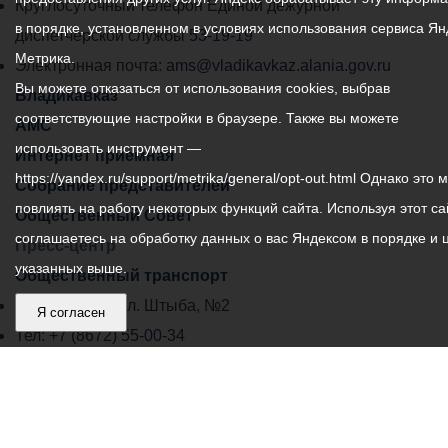
местного
Круглосуточный телефон Единой дежурной
в порядке, установленном в условиях использования сервиса Ян
самоуправления
диспетчерской службы
53-19-19
Метрика.
города
Электронная почта:
ams@vladikavkaz.alania.gov.ru
Вы можете отказаться от использования cookies, выбрав
Владикавказ:
Владикавказ
соответствующие настройки в браузере. Также вы можете
АМС
использовать инструмент —
Интернет приемная
https://yandex.ru/support/metrika/general/opt-out.html Однако это 
Собрание представителей
повлиять на работу некоторых функций сайта. Используя этот са
Общественный Совет
соглашаетесь на обработку данных о вас Яндексом в порядке и 
Пресс-центр
указанных выше.
Общественный транспорт
Владикавказ, пл. Штыба, №2
Я согласен
Тел:
+7 (8672) 55-00-34
Главный редактор: Биазарти Д. К.
Свидетельство о регистрации СМИ ЭЛ № ФС 77 –
75258 от 07.03.2019 выданное Федеральной Службой