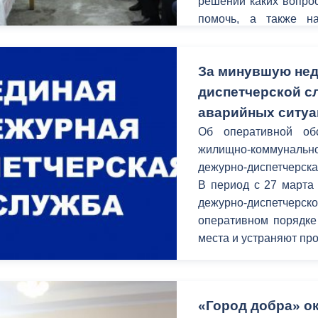
решении каких вопро
помочь, а также н
внутридомовой и прид
За минувшую нед
диспетчерской с
аварийных ситу
Об оперативной об
жилищно-коммунал
дежурно-диспетчерска
В период c 27 марта
дежурно-диспетчерск
оперативном порядке
места и устраняют п
«Город добра» о