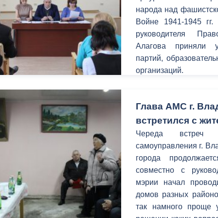
народа над фашистск
Войне 1941-1945 гг.
руководителя Прав
Алагова приняли у
партий, образовател
организаций.
Глава АМС г. Вл
встретился с жи
Череда встреч г
самоуправления г. Вл
города продолжае
совместно с руково
мэрии начал провод
домов разных районо
так намного проще у