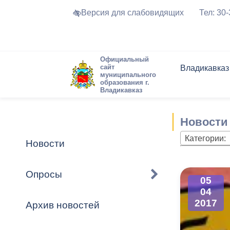
Версия для слабовидящих
Тел: 30
Официальный
сайт
Владикавказ
муниципального
образования г.
Владикавказ
Общие свед
Структура
Интернет-п
Председате
Структура
Новости
Реестры ма
Новости
Устав город
Торги и Кон
расписание
Обратная с
Комиссии
Новостная 
Актуально
Категории:
Новости
Города-поб
Программа
Противодей
Достоприме
Опросы
05
Владикавка
Формы обра
График при
04
принимаемы
2017
Архив новостей
Презентаци
рассмотрен
городского 