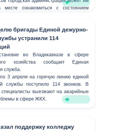
сов городская администрация может им
а месте ознакомиться с состоянием
омовой территорий.
елю бригады Единой дежурно-
лужбы устранили 114
аций
становке во Владикавказе в сфере
ьного хозяйства сообщает Единая
я служба.
 по 3 апреля на горячую линию единой
ой службы поступило 114 звонков. В
 специалисты выезжают на аварийные
роблемы в сфере ЖКХ.
казал поддержку колледжу