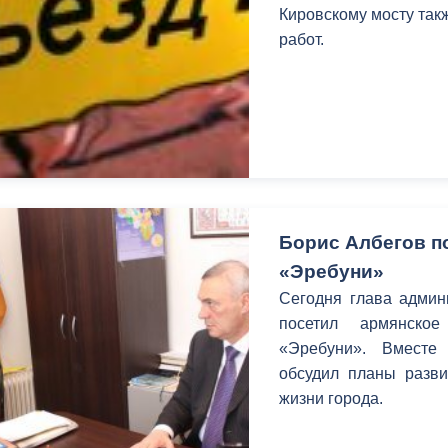
з
Кировскому мосту так
ия, постановления
Кадровая политика
работ.
ертиза НПА
Контактная информация
ельности органов
Списки граждан, состоящих на
амоуправления
учете в качестве нуждающихся 
улучшении жилищных условий п
г. Владикавказ
Борис Албегов п
«Эребуни»
анные
Общественное обсуждение
Сегодня глава админ
документов стратегического
посетил армянское
планирования
«Эребуни». Вместе
обсудил планы разви
 о результатах
Порядок обжалования решений 
жизни города.
действий органов местного
самоуправления