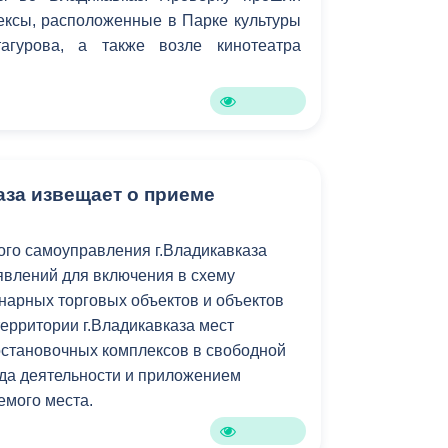
ексы, расположенные в Парке культуры
тагурова, а также возле кинотеатра
аза извещает о приеме
го самоуправления г.Владикавказа
явлений для включения в схему
арных торговых объектов и объектов
территории г.Владикавказа мест
становочных комплексов в свободной
да деятельности и приложением
емого места.