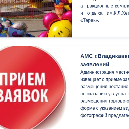
аттракционные компл
и отдыха им.К.Л.Хе
«Терек».
АМС г.Владикавк
заявлений
Администрация местно
извещает о приеме за
размещения нестацион
по оказанию услуг на 
размещения торгово-о
форме с указанием ви
фотографий предлага