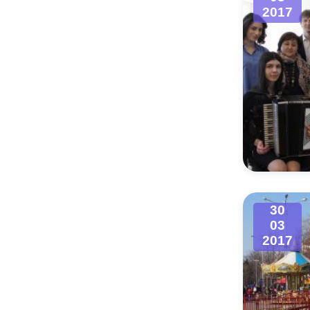
2017
30
03
2017