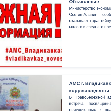
Объявление
Министерство экономи
Осетия-Алания со
оказывает гарантийн
малого и среднего пр
АМС г. Владикав
корреспонденты 
В Правобережной ад
встреча, посвящен
приуроченных к пр