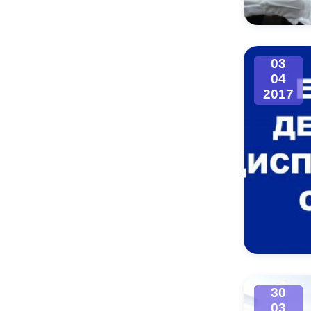
03
04
2017
30
03