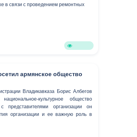
же в связи с проведением ремонтных
Противодействие коррупции
Градостроительная деятельность
Формирование комфортной
в
городской среды
о
Бюджет для граждан
Пространственные сведения
осетил армянское общество
Гражданская оборона в
истрации Владикавказа Борис Албегов
чрезвычайных ситуациях
 национальное-культурное общество
Незаконное строительство
 с представителями организации он
тия организации и ее важную роль в
и
Информация финансового
органа