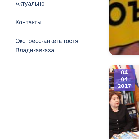
Владикавка
Актуально
Распоряжен
Контакты
ОРВ и эксп
Оценка деят
Экспресс-анкета гостя
местного с
Владикавказа
04
04
Открытые д
2017
Информация
проверок