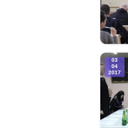
03
04
2017