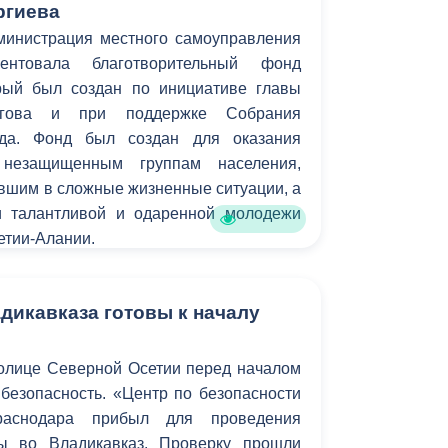
ргиева
министрация местного самоуправления
езентовала благотворительный фонд
рый был создан по инициативе главы
гова и при поддержке Собрания
ода. Фонд был создан для оказания
незащищенным группам населения,
вшим в сложные жизненные ситуации, а
и талантливой и одаренной молодежи
етии-Алании.
дикавказа готовы к началу
толице Северной Осетии перед началом
безопасность. «Центр по безопасности
Краснодара прибыл для проведения
зы во Владикавказ. Проверку прошли