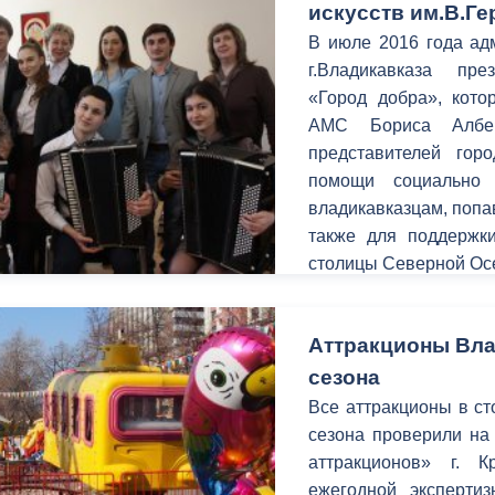
искусств им.В.Ге
В июле 2016 года ад
г.Владикавказа пр
«Город добра», кото
АМС Бориса Албе
представителей гор
помощи социально 
владикавказцам, попа
также для поддержк
столицы Северной Ос
Аттракционы Вла
сезона
Все аттракционы в с
сезона проверили на 
аттракционов» г. 
ежегодной экcперти