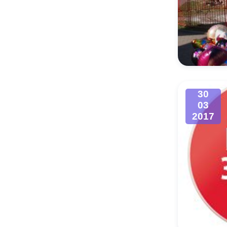
30
03
2017