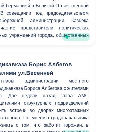
ой Германией в Великой Отечественной
 В совещании под председательством
обережной администрации Казбека
частие представители политических
ьных учреждений города, общественных
адикавказа Борис Албегов
телями ул.Весенней
лавы администрации местного
адикавказа Бориса Албегова с жителями
тся. Две недели назад глава АМС
дителями структурных подразделений
ить встречи во дворах многоэтажных
в города. По мнению градоначальника
знать о том, что заботит горожан, в