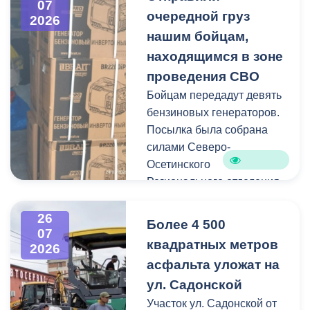
07
Иристонском районе
очередной груз
2026
Администрация
зафиксированы
нашим бойцам,
Владикавказа продолжает
отдельные случаи
мониторинг городской
находящимся в зоне
падения веток, а также
территории.
проведения СВО
одно сломанное дерево.
Бойцам передадут девять
Работы по распиловке и
бензиновых генераторов.
вывозу проводятся в
Посылка была собрана
оперативном режиме.
силами Северо-
Осетинского
На улицах Ватутина,
Регионального отделения
Горького, Лермонтова
молодёжной
выявлены упавшие ветки.
общероссийской
26
По улицам Магкаева и
Более 4 500
07
общественной
Карцинскому шоссе
квадратных метров
2026
организации «Российские
серьезных последствий не
асфальта уложат на
студенческие отряды».
зафиксировано —
ул. Садонской
отмечены лишь отдельные
Как отметил председатель
Участок ул. Садонской от
небольшие ветки.