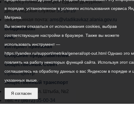
местного
Круглосуточный телефон Единой дежурной
в порядке, установленном в условиях использования сервиса Ян
самоуправления
диспетчерской службы
53-19-19
Метрика.
города
Электронная почта:
ams@vladikavkaz.alania.gov.ru
Вы можете отказаться от использования cookies, выбрав
Владикавказ:
Владикавказ
соответствующие настройки в браузере. Также вы можете
АМС
использовать инструмент —
Интернет приемная
https://yandex.ru/support/metrika/general/opt-out.html Однако это 
Собрание представителей
повлиять на работу некоторых функций сайта. Используя этот са
Общественный Совет
соглашаетесь на обработку данных о вас Яндексом в порядке и 
Пресс-центр
указанных выше.
Общественный транспорт
Владикавказ, пл. Штыба, №2
Я согласен
Тел:
+7 (8672) 55-00-34
Главный редактор: Биазарти Д. К.
Свидетельство о регистрации СМИ ЭЛ № ФС 77 –
75258 от 07.03.2019 выданное Федеральной Службой