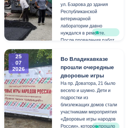
правления организации
ул. Бзарова до здания
«Российские студенческие
Республиканской
отряды» Олег Габараев,
ветеринарной
генераторы бойцам
лаборатории давно
необходимы для
нуждался в ремонте.
бесперебойной работы
После проведения работ
техники.
по замене инженерных
коммуникаций состояние
25
Во Владикавказе
«На этом наша помощь не
дорожного покрытия
07
прошли очередные
2026
заканчивается, мы и
значительно ухудшилось,
дворовые игры
дальше будем помогать
поэтому было принято
нашим ребятам», - сказал
решение о его
На пр. Доватора, 21 было
Олег Габараев.
комплексном обновлении.
весело и шумно. Дети и
подростки из
Отметим, администрация
Ранее на этом участке
близлежащих домов стали
Владикавказа регулярно
отсутствовали тротуары.
участниками мероприятия
отправляет на передовую
В рамках ремонта здесь
«Дворовые игры народов
грузы с оборудованием,
будут созданы
России», которое прошло