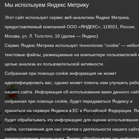
Мы используем Яндекс Метрику
Этот сайт использует сервис веб-аналитики Яндекс Метрика,
предоставляемый компанией ООО «ЯНДЕКС», 119021, Россия,
Москва, ул. Л. Толстого, 16 (далее — Яндекс).
Сервис Яндекс Метрика использует технологию “cookie” — небо
текстовые файлы, размещаемые на компьютере пользователей 
целью анализа их пользовательской активности.
Собранная при помощи cookie информация не может
идентифицировать вас, однако может помочь нам улучшить рабо
нашего сайта. Информация об использовании вами данного сайт
собранная при помощи cookie, будет передаваться Яндексу и
храниться на сервере Яндекса в ЕС и Российской Федерации. Я
График
С понедельника по пятницу – с 9.00 до 18.00
будет обрабатывать эту информацию для оценки использования
работы
Телефон контакт-центра АМС г. Владикавказ
30-30-30
сайта, составления для нас отчетов о деятельности нашего сайта
администрации
звонки принимаются с 9:00 до 18:00
предоставления других услуг. Яндекс обрабатывает эту информ