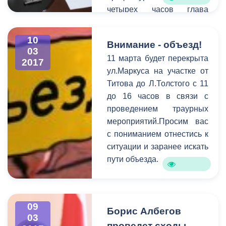
четырех часов глава
актовом зале
принял порядка 20
администрации прошло
записавшихся на прием.
чествование победителей
10
Внимание - объезд!
Для более детального
и призеров конкурса.
03
11 марта будет перекрыта
выяснения проблем, с
2017
ул.Маркуса на участке от
которыми пришли
Титова до Л.Толстого с 11
горожане, к разговору
до 16 часов в связи с
были приглашены
проведением траурных
руководители структурных
мероприятий.Просим вас
подразделений АМС.
с пониманием отнестись к
Самыми актуальными в
ситуации и заранее искать
ходе приема стали
пути объезда.
коммунальные и
жилищные проблемы,
вопросы социальной
сферы, поддержка
09
Борис Албегов
начинающих
03
предпринимателей, а
проведет сходы