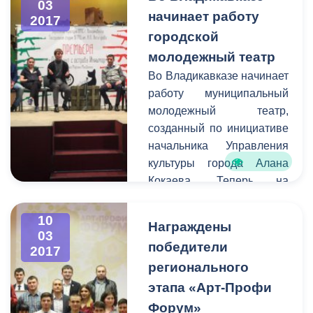
03
информацию о
начинает работу
2017
планируемом перекрытии
городской
в администрацию города.
молодежный театр
Смысл этого оповещения
Во Владикавказе начинает
состоит в том, чтобы АМС
работу муниципальный
г. Владикавказ имела
молодежный театр,
возможность
созданный по инициативе
предупредить остальных
начальника Управления
граждан города о
культуры города Алана
временных неудобствах
Кокаева. Теперь на
для передвижения на тех
площадке центра
или иных улицах.
им.Хетагурова на улице
10
Награждены
Павленко молодые
03
победители
2017
актеры и режиссеры
регионального
смогут воплощать свои
самые смелые творческие
этапа «Арт-Профи
идеи и замыслы.
Форум»