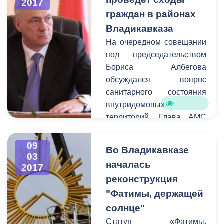
2017
также благоустройство
граждан в районах
городских территорий.
Владикавказа
На очередном совещании
под председательством
Бориса Албегова
обсуждался вопрос
санитарного состояния
внутридомовых
территорий. Глава АМС
призвал руководителей
проводить работу с
09
Во Владикавказе
жителями
03
началась
2017
многоквартирных домов.
реконструкция
Так как вышеуказанные
территории являются
"Фатимы, держащей
зоной ответственности
солнце"
управляющих компаний
Статуя «Фатимы,