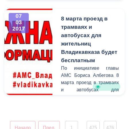
днем!
07
8 марта проезд в
03
трамваях и
2017
автобусах для
жительниц
Владикавказа будет
бесплатным
По инициативе главы
АМС Бориса Албегова 8
марта проезд в трамваях
и автобусах для
жительниц Владикавказа
будет бесплатным. Эта
мера станет небольшим,
но приятным подарком
для всех
Начало
Пред.
1
475
476