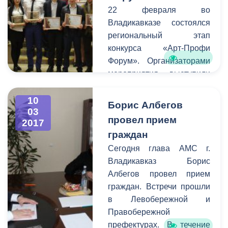
Накануне на этой сцене
22 февраля во
прошло первое
Владикавказе состоялся
мероприятие - премьера
региональный этап
спектакля «Лейтенант с
конкурса «Арт-Профи
острова Инишмор»
Форум». Организаторами
режиссера Руслана
мероприятия выступили
Цагараева по
региональное отделение
одноименной повести
Российского Союза
10
Борис Албегов
ирландского драматурга
03
Молодёжи и Комитет
провел прием
Мартина Макдонаха.
2017
молодежной политики,
граждан
физической культуры и
Сегодня глава АМС г.
спорта АМС. В
Владикавказ Борис
соревновании приняли
Албегов провел прием
участие студенты 16-ти
граждан. Встречи прошли
республиканских
в Левобережной и
профессиональных
Правобережной
образовательных
префектурах. В течение
учреждений. Сегодня в