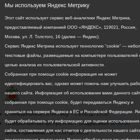
Мы используем Яндекс Метрику
Этот сайт использует сервис веб-аналитики Яндекс Метрика,
предоставляемый компанией ООО «ЯНДЕКС», 119021, Россия,
Москва, ул. Л. Толстого, 16 (далее — Яндекс).
Сервис Яндекс Метрика использует технологию “cookie” — небо
текстовые файлы, размещаемые на компьютере пользователей 
целью анализа их пользовательской активности.
Собранная при помощи cookie информация не может
идентифицировать вас, однако может помочь нам улучшить рабо
нашего сайта. Информация об использовании вами данного сайт
собранная при помощи cookie, будет передаваться Яндексу и
храниться на сервере Яндекса в ЕС и Российской Федерации. Я
График
С понедельника по пятницу – с 9.00 до 18.00
будет обрабатывать эту информацию для оценки использования
работы
Телефон контакт-центра АМС г. Владикавказ
30-30-30
сайта, составления для нас отчетов о деятельности нашего сайта
администрации
звонки принимаются с 9:00 до 18:00
предоставления других услуг. Яндекс обрабатывает эту информ