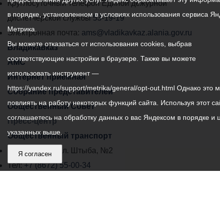
местного
Круглосуточный телефон Единой дежурной
в порядке, установленном в условиях использования сервиса Ян
самоуправления
диспетчерской службы
53-19-19
Метрика.
города
Электронная почта:
ams@vladikavkaz.alania.gov.ru
Вы можете отказаться от использования cookies, выбрав
Владикавказ:
Владикавказ
соответствующие настройки в браузере. Также вы можете
АМС
использовать инструмент —
Интернет приемная
https://yandex.ru/support/metrika/general/opt-out.html Однако это 
Собрание представителей
повлиять на работу некоторых функций сайта. Используя этот са
Общественный Совет
соглашаетесь на обработку данных о вас Яндексом в порядке и 
Пресс-центр
указанных выше.
Общественный транспорт
Владикавказ, пл. Штыба, №2
Я согласен
Тел:
+7 (8672) 55-00-34
Главный редактор: Биазарти Д. К.
Свидетельство о регистрации СМИ ЭЛ № ФС 77 –
75258 от 07.03.2019 выданное Федеральной Службой