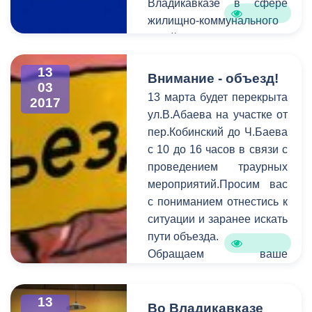
Владикавказе в сфере
жилищно-коммунального
хозяйства сообщает
Единая дежурно-
13
диспетчерская служба.
Внимание - объезд!
03
В период c 6 по 13 марта
13 марта будет перекрыта
2017
на горячую линию единой
ул.В.Абаева на участке от
дежурно-диспетчерской
пер.Кобинский до Ч.Баева
службы поступило 122
с 10 до 16 часов в связи с
обращения. В
проведением траурных
оперативном порядке
мероприятий.Просим вас
специалисты выезжают на
с пониманием отнестись к
аварийные места и
ситуации и заранее искать
устраняют проблемы в
пути объезда.
сфере ЖКХ.
Обращаем ваше
внимание на то, что
необходимо
13
своевременно сообщать
Во Владикавказе