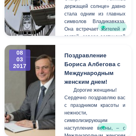
совместно,
держащей солнце» давно
администрация города по
стала одним из главных
закону не имеет права
символов Владикавказа.
наводить на них порядок.
Она встречает жителей и
гостей северо-осетинской
столицы у въезда в город
стороны города Беслана.
08
Поздравление
03
К сожалению, в последние
Бориса Албегова с
2017
годы вид сооружения
Международным
оставлял желать лучшего -
женским днем!
оно пострадало от
коррозии, стала заметной
Дорогие женщины!
усталость металла.
Сердечно поздравляю вас
с праздником красоты и
нежности,
символизирующим
наступление весны, – с
Международным женским