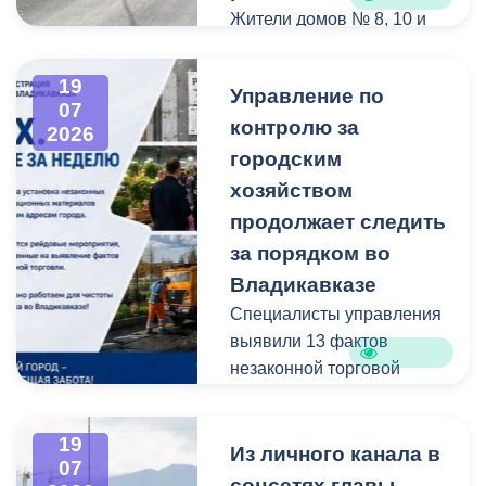
Жители домов № 8, 10 и
12 по улице Иристонской
обратились в
19
Управление по
администрацию
07
контролю за
Владикавказа с просьбой
2026
привести в порядок
городским
межквартальный проезд.
хозяйством
Работы выполнены:
продолжает следить
наиболее разрушенный
за порядком во
участок полностью
Владикавказе
заасфальтирован, на
Специалисты управления
остальных проведен
выявили 13 фактов
ямочный ремонт.
незаконной торговой
деятельности
В адрес главы МО – АМС
г. Владикавказа
19
Выявлено нарушение
Из личного канала в
Вячеслава Мильдзихова
07
сроков восстановления
поступило письмо, в
соцсетях главы