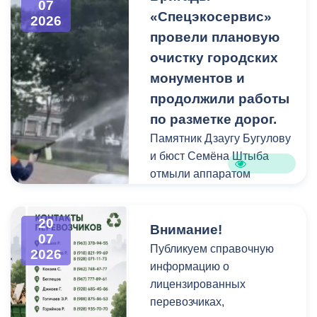
нередко складируют
07
«Спецэкосервис»
2026
растительные и другие
провели плановую
отходы на смежных
площадках и вдоль
очистку городских
проездов, что затрудняет
монументов и
работу
продолжили работы
специализированной
по разметке дорог.
техники.
Памятник Дзаугу Бугулову
и бюст Семёна Штыба
отмыли аппаратом
высокого давления и
специальными моющими
20
средствами. Такой подход
Внимание!
07
позволяет эффективно
Публикуем справочную
2026
смыть накопившуюся
информацию о
уличную пыль, налет и
лицензированных
копоть, не повреждая
перевозчиках,
структуру камня.