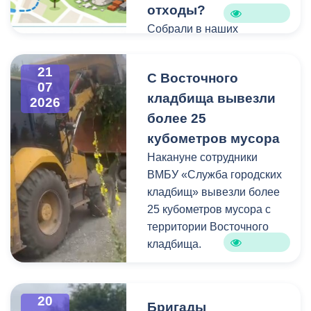
отходы?
Собрали в наших
карточках всю полезную
информацию про места и
21
С Восточного
способы утилизации
07
кладбища вывезли
крупногабаритного и
2026
строительного мусора.
более 25
кубометров мусора
Накануне сотрудники
ВМБУ «Служба городских
кладбищ» вывезли более
25 кубометров мусора с
территории Восточного
кладбища.
В период уборки мест
захоронений посетители
20
Бригады