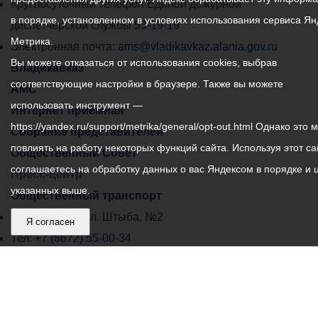
местного
Круглосуточный телефон Единой дежурной
в порядке, установленном в условиях использования сервиса Ян
самоуправления
диспетчерской службы
53-19-19
Метрика.
города
Электронная почта:
ams@vladikavkaz.alania.gov.ru
Вы можете отказаться от использования cookies, выбрав
Владикавказ:
Владикавказ
соответствующие настройки в браузере. Также вы можете
АМС
использовать инструмент —
Интернет приемная
https://yandex.ru/support/metrika/general/opt-out.html Однако это 
Собрание представителей
повлиять на работу некоторых функций сайта. Используя этот са
Общественный Совет
соглашаетесь на обработку данных о вас Яндексом в порядке и 
Пресс-центр
указанных выше.
Общественный транспорт
Владикавказ, пл. Штыба, №2
Я согласен
Тел:
+7 (8672) 55-00-34
Главный редактор: Биазарти Д. К.
Свидетельство о регистрации СМИ ЭЛ № ФС 77 –
75258 от 07.03.2019 выданное Федеральной Службой