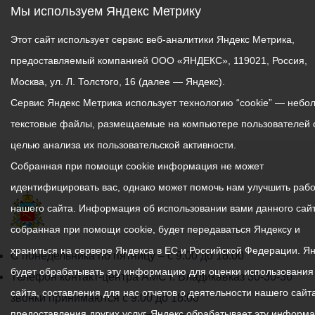
Мы используем Яндекс Метрику
Этот сайт использует сервис веб-аналитики Яндекс Метрика,
предоставляемый компанией ООО «ЯНДЕКС», 119021, Россия,
Москва, ул. Л. Толстого, 16 (далее — Яндекс).
Сервис Яндекс Метрика использует технологию “cookie” — небо
текстовые файлы, размещаемые на компьютере пользователей 
целью анализа их пользовательской активности.
Собранная при помощи cookie информация не может
идентифицировать вас, однако может помочь нам улучшить рабо
нашего сайта. Информация об использовании вами данного сайт
собранная при помощи cookie, будет передаваться Яндексу и
храниться на сервере Яндекса в ЕС и Российской Федерации. Я
График
С понедельника по пятницу – с 9.00 до 18.00
будет обрабатывать эту информацию для оценки использования
работы
Телефон контакт-центра АМС г. Владикавказ
30-30-30
сайта, составления для нас отчетов о деятельности нашего сайта
администрации
звонки принимаются с 9:00 до 18:00
предоставления других услуг. Яндекс обрабатывает эту информ