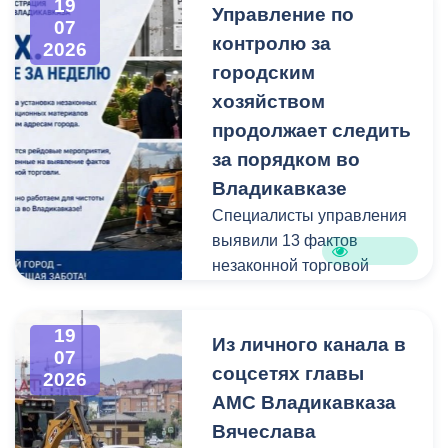
19
Управление по
администрацию
07
контролю за
Владикавказа с просьбой
2026
привести в порядок
городским
межквартальный проезд.
хозяйством
Работы выполнены:
продолжает следить
наиболее разрушенный
за порядком во
участок полностью
Владикавказе
заасфальтирован, на
Специалисты управления
остальных проведен
выявили 13 фактов
ямочный ремонт.
незаконной торговой
деятельности
В адрес главы МО – АМС
г. Владикавказа
19
Выявлено нарушение
Из личного канала в
Вячеслава Мильдзихова
07
сроков восстановления
поступило письмо, в
соцсетях главы
2026
асфальтового покрытия
котором жители
АМС Владикавказа
на пересечении ул.
благодарят городские
Вячеслава
Минина и ул.
службы за оперативную