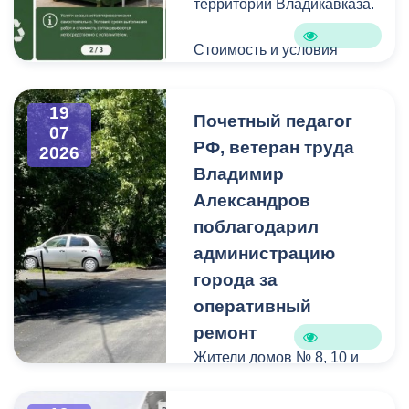
территории Владикавказа.
Стоимость и условия
вывоза уточняйте по
указанным телефонам.
19
Почетный педагог
07
РФ, ветеран труда
2026
Владимир
Александров
поблагодарил
администрацию
города за
оперативный
ремонт
Жители домов № 8, 10 и
12 по улице Иристонской
обратились в