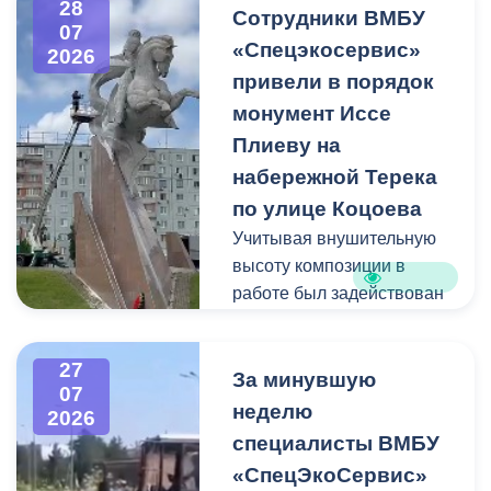
28
квадратных метра и весом
Сотрудники ВМБУ
07
около 53 тонн.
«Спецэкосервис»
2026
привели в порядок
Для предотвращения
монумент Иссе
возможной чрезвычайной
Плиеву на
ситуации Комиссия по
набережной Терека
предупреждению и
ликвидации ЧС ввела
по улице Коцоева
режим повышенной
Учитывая внушительную
готовности и
высоту композиции в
организовала комплекс
работе был задействован
неотложных мероприятий.
автоподъемник и аппарат
высокого давления.
27
Фигуру всадника и
За минувшую
07
постамент отмыли от
неделю
2026
накопившейся пыли.
специалисты ВМБУ
«СпецЭкоСервис»
Одновременно