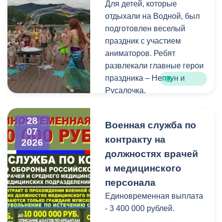
Для детей, которые
голосования, местами
отдыхали на Водной, был
нахождения участковых
подготовлен веселый
избирательных комиссий,
праздник с участием
а также номерами
аниматоров. Ребят
телефонов участковых
развлекали главные герои
избирательных комиссий
праздника – Нептун и
можно по ссылке:
Русалочка.
Как отметил заведующий
28
Военная служба по
Водной станцией Георгий
07
контракту на
Цгоев, празднование Дня
2026
Нептуна - уже старая
должностях врачей
добрая традиция.
и медицинского
персонала
В завершение праздника
Единовременная выплата
детей угостили
- 3 400 000 рублей.
сладостями.