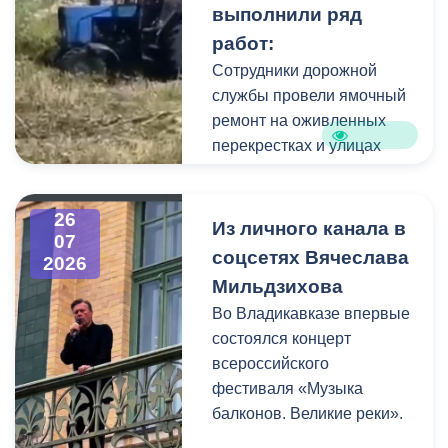
выполнили ряд
коммунальщики привели в
работ:
порядок и прилегающую
территорию, полностью
Сотрудники дорожной
очистив площадь вокруг
службы провели ямочный
памятника.
ремонт на оживленных
перекрестках и улицах
города. В частности, на
Архонском круге, по
26
улицам Весенняя,
Из личного канала в
07
Кырджалийская,
соцсетях Вячеслава
2026
Первомайская,
Мильдзихова
Барбашова,
Во Владикавказе впервые
Комсомольская.
состоялся концерт
всероссийского
фестиваля «Музыка
балконов. Великие реки».