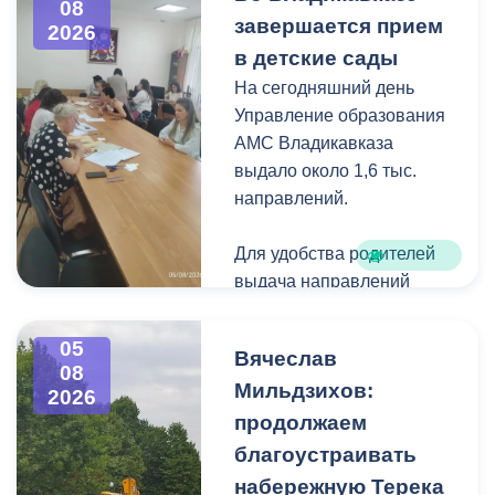
08
загущения территории
завершается прием
2026
дикорастущими
в детские сады
деревьями,
На сегодняшний день
муниципальные служащие
Управление образования
с утра косят, пилят
АМС Владикавказа
поросль между
выдало около 1,6 тыс.
захоронениями и
направлений.
собирают скошенную
траву.
Для удобства родителей
выдача направлений
была организована таким
образом, чтобы избежать
05
Вячеслав
очередей и долгого
08
Мильдзихов:
ожидания.
2026
продолжаем
Прием в детские сады
благоустраивать
начался 15 июля и
набережную Терека