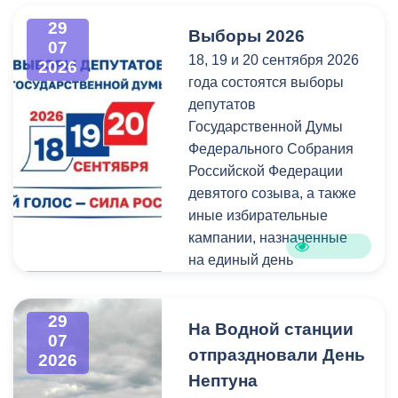
администрация
всех, кто любит и ценит
29
Выборы 2026
Владикавказа обещала,
богатейшее культурное
07
18, 19 и 20 сентября 2026
что льгота сохранится и
наследие нашей великой
2026
года состоятся выборы
будет предоставляться в
России.
депутатов
рамках нового
Государственной Думы
нормативного порядка.
Федерального Собрания
Изменения были связаны
Российской Федерации
с тем, что в начале 2026
девятого созыва, а также
года полномочия по
иные избирательные
организации
кампании, назначенные
пассажирских перевозок
на единый день
перешли в
голосования.
республиканский Комитет
по транспорту.
29
Ознакомиться со списками
На Водной станции
07
избирательных участков,
отпраздновали День
2026
их номерами и границами,
Нептуна
адресами помещений для