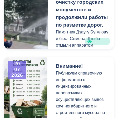
площадках и вдоль
очистку городских
проездов, что затрудняет
монументов и
работу
продолжили работы
специализированной
по разметке дорог.
техники.
Памятник Дзаугу Бугулову
и бюст Семёна Штыба
отмыли аппаратом
высокого давления и
специальными моющими
20
средствами. Такой подход
Внимание!
07
позволяет эффективно
Публикуем справочную
2026
смыть накопившуюся
информацию о
уличную пыль, налет и
лицензированных
копоть, не повреждая
перевозчиках,
структуру камня.
осуществляющих вывоз
крупногабаритного и
строительного мусора на