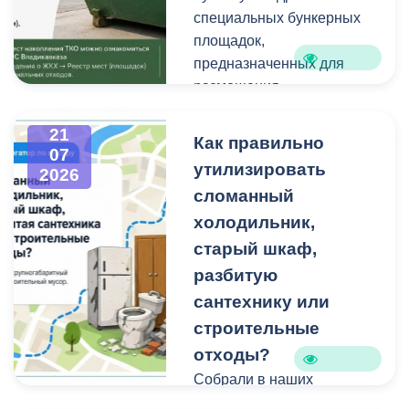
техники и других
Работы планируем
специальных бункерных
крупногабаритных
завершить осенью.
площадок,
отходов является
Проходят они в рамках
предназначенных для
административным
муниципальной
размещения
правонарушением.
программы
крупногабаритных
«Благоустройство и
отходов и строительного
21
Как правильно
07
озеленение».
мусора небольшого
утилизировать
2026
объема.
сломанный
холодильник,
Бункерные площадки
расположены по
старый шкаф,
следующим адресам:
разбитую
сантехнику или
строительные
отходы?
Собрали в наших
карточках всю полезную