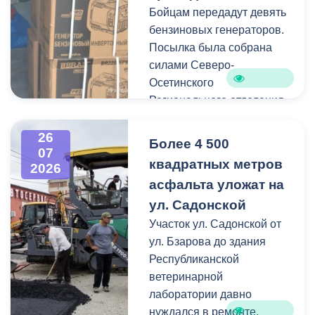
Бойцам передадут девять
Работы по распиловке и
бензиновых генераторов.
вывозу проводятся в
Посылка была собрана
оперативном режиме.
силами Северо-
Осетинского
На улицах Ватутина,
Регионального отделения
Горького, Лермонтова
молодёжной
выявлены упавшие ветки.
общероссийской
26
По улицам Магкаева и
Более 4 500
07
общественной
Карцинскому шоссе
квадратных метров
2026
организации «Российские
серьезных последствий не
асфальта уложат на
студенческие отряды».
зафиксировано —
ул. Садонской
отмечены лишь отдельные
Как отметил председатель
Участок ул. Садонской от
небольшие ветки.
правления организации
ул. Бзарова до здания
«Российские студенческие
Республиканской
отряды» Олег Габараев,
ветеринарной
генераторы бойцам
лаборатории давно
необходимы для
нуждался в ремонте.