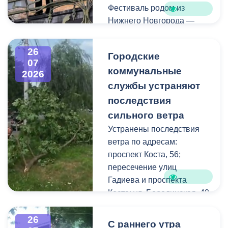
Фестиваль родом из
Нижнего Новгорода —
города, где в 2023 году
впервые прошли
26
Городские
концерты на балконах
07
коммунальные
исторических зданий.
2026
Проект быстро стал
службы устраняют
культурной визитной
последствия
карточкой региона, а
сильного ветра
сегодня его география
Устранены последствия
расширяется, объединяя
ветра по адресам:
разные города России.
проспект Коста, 56;
пересечение улиц
Во Владикавказе концерт
Гадиева и проспекта
прошел на балконе
Коста; ул. Бородинская, 40
особняка Ходякова. Для
жителей и гостей города
В результате сильных
26
С раннего утра
выступил солист