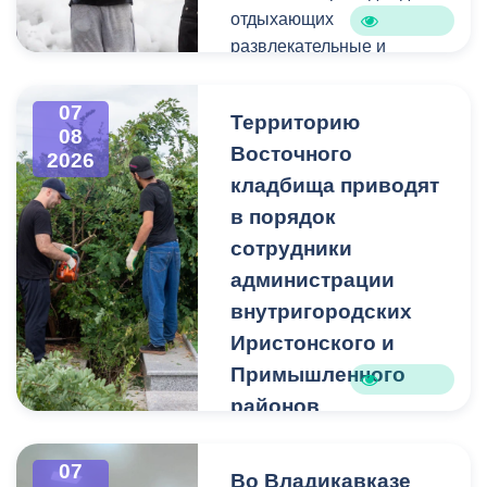
отдыхающих
развлекательные и
спортивные мероприятия.
07
Территорию
08
Восточного
2026
кладбища приводят
в порядок
сотрудники
администрации
внутригородских
Иристонского и
Примышленного
районов
Владикавказа
Чтобы избежать
07
Во Владикавказе