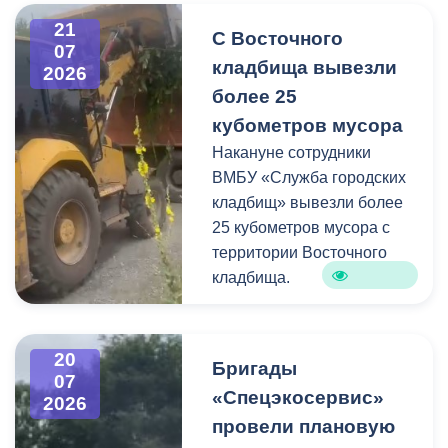
информацию про места и
21
С Восточного
способы утилизации
07
кладбища вывезли
крупногабаритного и
2026
строительного мусора.
более 25
кубометров мусора
Накануне сотрудники
ВМБУ «Служба городских
кладбищ» вывезли более
25 кубометров мусора с
территории Восточного
кладбища.
В период уборки мест
захоронений посетители
20
Бригады
нередко складируют
07
«Спецэкосервис»
2026
растительные и другие
провели плановую
отходы на смежных