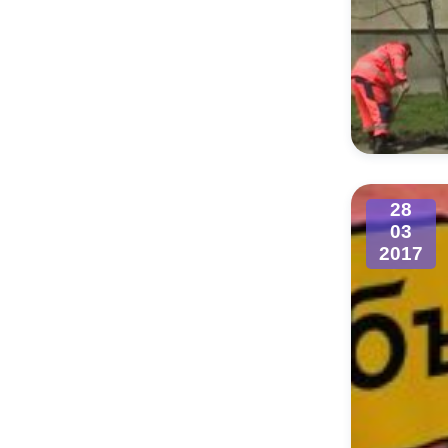
28
03
2017