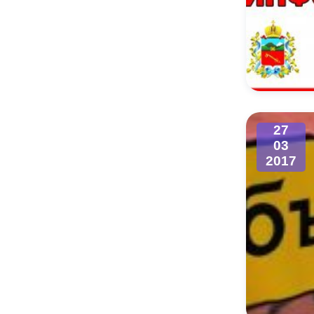
27
03
2017