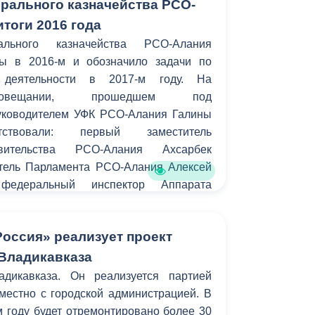
рального казначейства РСО-
тоги 2016 года
ального казначейства РСО-Алания
ты в 2016-м и обозначило задачи по
 деятельности в 2017-м году. На
совещании, прошедшем под
уководителем УФК РСО-Алания Галины
тствовали: первый заместитель
вительства РСО-Алания Ахсарбек
тель Парламента РСО-Алания Алексей
федеральный инспектор Аппарата
 СКФО Андрей Бессонов, первый
а финансов РСО-Алания Алан Дзагоев,
Россия» реализует проект
каза Борис Албегов, заместитель главы
аза Казбек Цоков, заместитель
Владикавказа
лением Национального банка РСО-
дикавказа. Он реализуется партией
в.
местно с городской администрацией. В
м году будет отремонтировано более 30