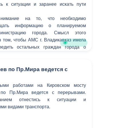
ь к ситуации и заранее искать пути
Противодействие коррупции
нимание на то, что необходимо
Градостроительная деятельность
бщать информацию о планируемом
инистрацию города. Смысл этого
Формирование комфортной
в
 том, чтобы АМС г. Владикавказ имела
городской среды
о
редить остальных граждан города о
Бюджет для граждан
ах для передвижения на тех или иных
Пространственные сведения
ев по Пр.Мира ведется с
Гражданская оборона в
ыми работами на Кировском мосту
чрезвычайных ситуациях
 по Пр.Мира ведется с перерывами.
Незаконное строительство
нием отнестись к ситуации и
ими видами транспорта.
и
Информация финансового
органа