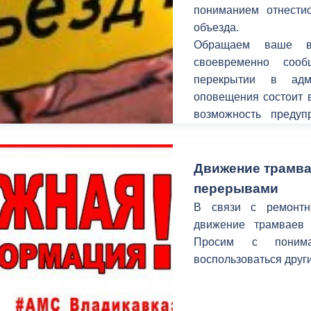
з
пониманием отнестис
ия, постановления
Кадровая политика
объезда.
Обращаем ваше в
ертиза НПА
Контактная информация
своевременно соо
ельности органов
Списки граждан, состоящих на
перекрытии в адм
амоуправления
учете в качестве нуждающихся 
оповещения состоит в
улучшении жилищных условий п
возможность предуп
г. Владикавказ
временных неудобств
улицах.
Движение трамва
перерывами
анные
Общественное обсуждение
В связи с ремонтн
документов стратегического
движение трамваев
планирования
Просим с понима
воспользоваться друг
 о результатах
Порядок обжалования решений 
действий органов местного
самоуправления