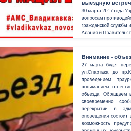
выездную встреч
30 марта 2017 года У
вопросам противодейс
гражданской службы 
Алания и Правительс
встречу с жителями г.
формирования у граж
коррупции, информиро
Внимание - объез
принимаемых в рамка
27 марта будет пере
политики, а также о 
ул.Спартака до пр
фактах проявления ко
проведением трау
пониманием отнестис
объезда. Обращаем в
своевременно соо
перекрытии в адм
оповещения состоит в
возможность предуп
временных неудобств