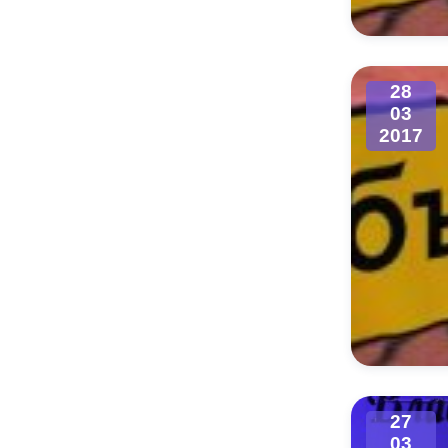
28
03
2017
27
03