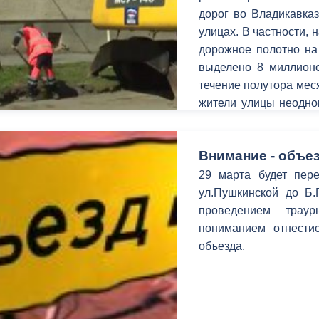
дорог во Владикавказ
улицах. В частности, 
дорожное полотно на
выделено 8 миллионо
течение полутора мес
жители улицы неодно
городским властям и 
Внимание - объез
29 марта будет пере
ул.Пушкинской до Б.
проведением трау
пониманием отнестис
объезда.