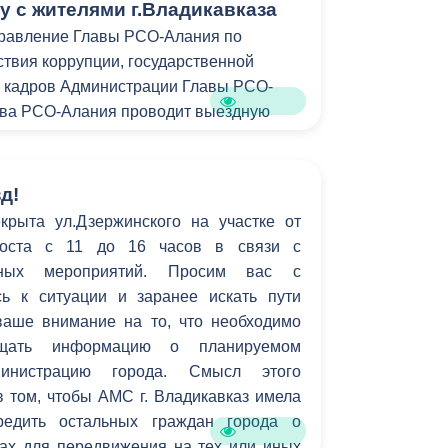
у с жителями г.Владикавказа
правление Главы РСО-Алания по
твия коррупции, государственной
и кадров Администрации Главы РСО-
тва РСО-Алания проводит выездную
Владикавказа по вопросам
дан нетерпимого отношения к
вания население о мерах,
д!
х государственной антикоррупционной
крыта ул.Дзержинского на участке от
существующих способах сообщения о
.Коста с 11 до 16 часов в связи с
ррупционного поведения.
рных мероприятий. Просим вас с
ь к ситуации и заранее искать пути
аше внимание на то, что необходимо
бщать информацию о планируемом
инистрацию города. Смысл этого
 том, чтобы АМС г. Владикавказ имела
редить остальных граждан города о
ах для передвижения на тех или иных