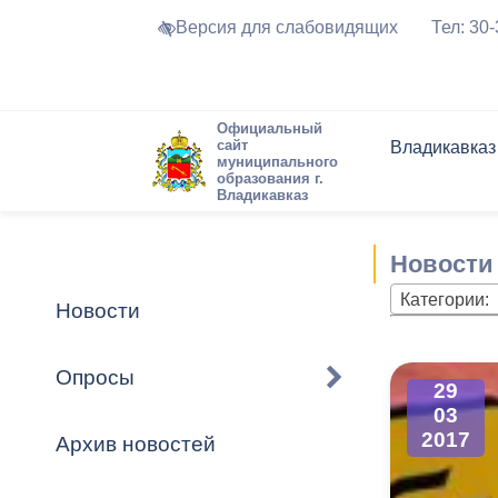
Версия для слабовидящих
Тел: 30
Официальный
сайт
Владикавказ
муниципального
образования г.
Владикавказ
Общие свед
Структура
Интернет-п
Председате
Структура
Новости
Реестры ма
Новости
Устав город
Торги и Кон
расписание
Обратная с
Комиссии
Новостная 
Актуально
Категории:
Новости
Города-поб
Программа
Противодей
Достоприме
Опросы
29
Владикавка
Формы обра
График при
03
принимаемы
2017
Архив новостей
Презентаци
рассмотрен
городского 