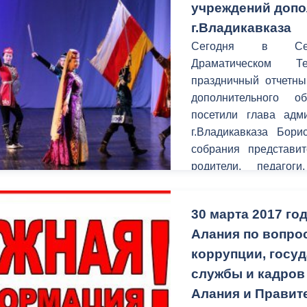
учреждений допо
г.Владикавказа
Сегодня в Север
Драматическом Те
праздничный отчетны
дополнительного об
посетили глава адм
г.Владикавказа Бори
собрания представи
родители, педагог
выступило Управление
30 марта 2017 го
Алания по вопро
коррупции, госу
службы и кадров
Алания и Правит