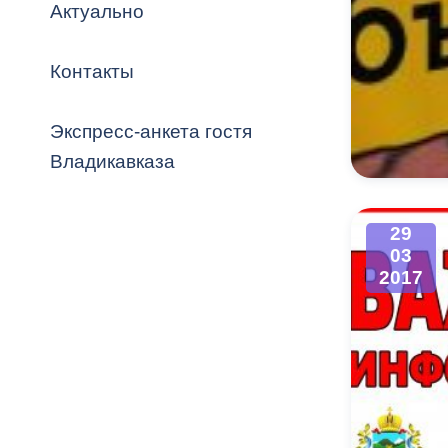
Владикавка
Актуально
Распоряжен
Контакты
ОРВ и эксп
Оценка деят
Экспресс-анкета гостя
местного с
Владикавказа
29
03
Открытые д
2017
Информация
проверок