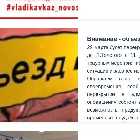
ный контроль
Выборы 2026
Внимание - объез
29 марта будет перекр
до Л.Толстого с 11
траурных мероприятий
ситуации и заранее ис
Обращаем ваше в
своевременно соо
перекрытии в адм
оповещения состоит в
возможность предуп
временных неудобств
улицах.