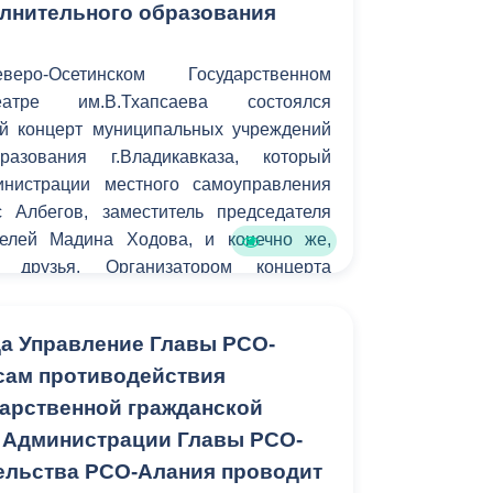
лнительного образования
о-Осетинском Государственном
атре им.В.Тхапсаева состоялся
й концерт муниципальных учреждений
разования г.Владикавказа, который
инистрации местного самоуправления
с Албегов, заместитель председателя
телей Мадина Ходова, и конечно же,
и, друзья. Организатором концерта
 образования АМС г. Владикавказа.
да Управление Главы РСО-
сам противодействия
дарственной гражданской
 Администрации Главы РСО-
ельства РСО-Алания проводит