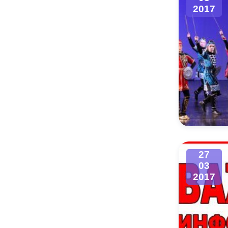
2017
27
03
2017