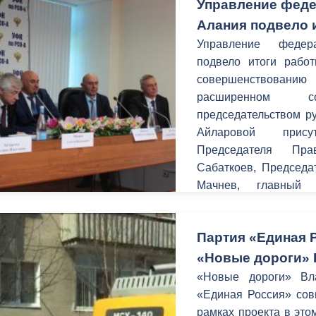
Управление феде
Алания подвело и
Управление федер
подвело итоги рабо
совершенствованию
расширенном 
председательством р
Айларовой прису
Председателя Пра
Сабаткоев, Председа
Мачнев, главный 
Президента РФ в
заместитель Министр
Партия «Единая 
глава АМС г.Владикав
АМС г.Владикавк
«Новые дороги» 
управляющего отде
«Новые дороги» Вла
Алания Юрий Кульчие
«Единая Россия» сов
рамках проекта в это