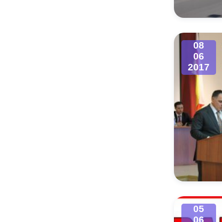
08
06
2017
05
06