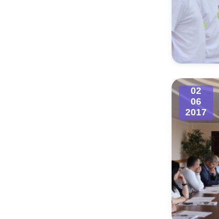
02
06
2017