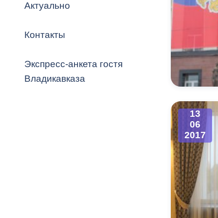
Владикавка
Актуально
Распоряжен
Контакты
ОРВ и эксп
Оценка деят
Экспресс-анкета гостя
местного с
Владикавказа
13
06
Открытые д
2017
Информация
проверок