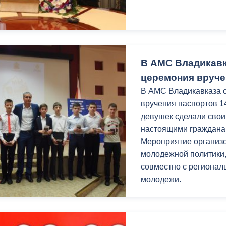
ный контроль
Выборы 2026
В АМС Владикавк
церемония вруче
В АМС Владикавказа 
вручения паспортов 1
девушек сделали свои
настоящими гражданам
Мероприятие организ
молодежной политики,
совместно с регионал
молодежи.