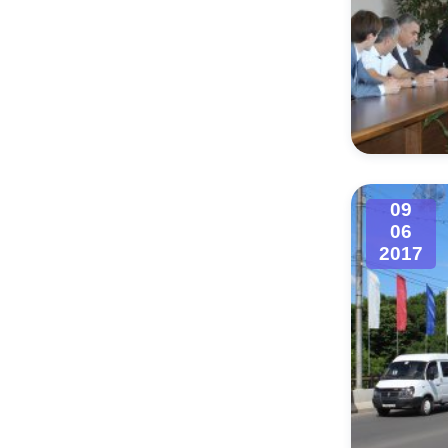
09
06
2017