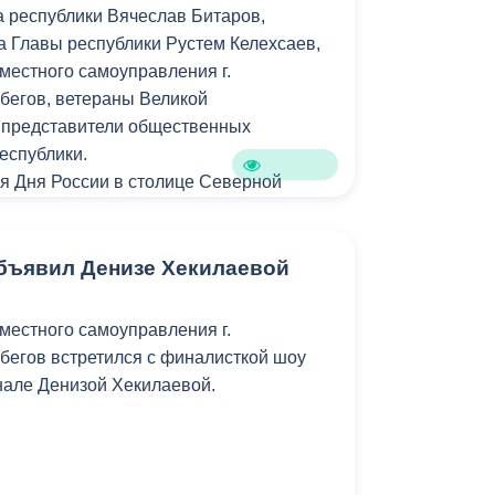
а республики Вячеслав Битаров,
Противодействие коррупции
а Главы республики Рустем Келехсаев,
местного самоуправления г.
Градостроительная деятельность
бегов, ветераны Великой
 представители общественных
Формирование комфортной
в
еспублики.
городской среды
о
я Дня России в столице Северной
Бюджет для граждан
и народные гуляния, площадками для
тали ЦПКиО им. К. Хетагурова,
Пространственные сведения
атральная площадь, Олимпийский парк.
бъявил Денизе Хекилаевой
Гражданская оборона в
местного самоуправления г.
чрезвычайных ситуациях
бегов встретился с финалисткой шоу
Незаконное строительство
нале Денизой Хекилаевой.
и
Информация финансового
органа