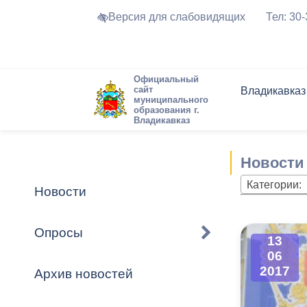
Версия для слабовидящих
Тел: 30
Официальный
сайт
Владикавказ
муниципального
образования г.
Владикавказ
Общие свед
Структура
Интернет-п
Председате
Структура
Новости
Реестры ма
Новости
Устав город
Торги и Кон
расписание
Обратная с
Комиссии
Новостная 
Актуально
Категории:
Новости
Города-поб
Программа
Противодей
Достоприме
Опросы
13
Владикавка
Формы обра
График при
06
принимаемы
2017
Архив новостей
Презентаци
рассмотрен
городского 