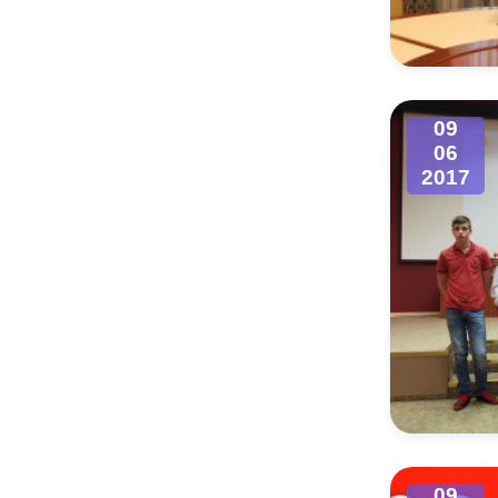
Муниципаль
09
06
2017
09