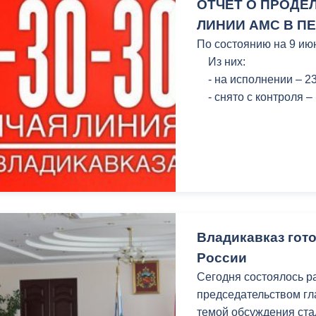
ОТЧЕТ О ПРОДЕ
ЛИНИИ АМС В ПЕ
По состоянию на 9 ию
Из них:
- на исполнении – 2
- снято с контроля –
Владикавказ гот
России
Сегодня состоялось р
председательством г
темой обсуждения ста