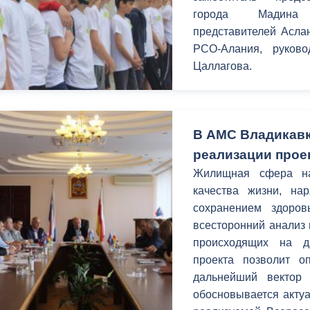
города Мадина
представителей Асла
РСО-Алания, руков
Цаллагова.
В АМС Владикавк
реализации прое
Жилищная сфера на
качества жизни, на
сохранением здоров
всесторонний анализ
происходящих на д
проекта позволит о
дальнейший вектор
обосновывается актуа