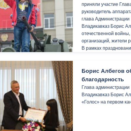
з
приняли участие Глав
ия, постановления
Кадровая политика
руководитель аппарат
глава Администрации 
ертиза НПА
Контактная информация
Владикавказ Борис Ал
ельности органов
Списки граждан, состоящих на
отечественной войны,
амоуправления
учете в качестве нуждающихся 
организаций, жители р
улучшении жилищных условий п
В рамках праздновани
г. Владикавказ
Осетии-Алании прошл
проведения которых с
Площадь свободы, те
Борис Албегов о
благодарность
анные
Общественное обсуждение
Глава администрации 
документов стратегического
Владикавказ Борис Ал
планирования
«Голос» на первом ка
 о результатах
Порядок обжалования решений 
действий органов местного
самоуправления