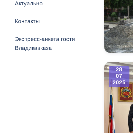
Владикавка
Актуально
Распоряжен
Контакты
ОРВ и эксп
Оценка деят
Экспресс-анкета гостя
местного с
Владикавказа
28
07
Открытые д
2025
Информация
проверок