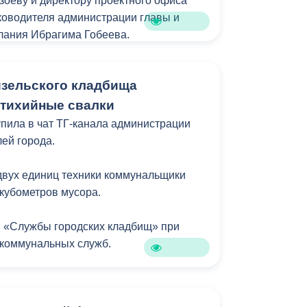
зоеву и директору проектного офиса
Бесплатная юридическая помощь
ководителя администрации главы и
ги на улице Галковского проводится в
лания Ибрагима Гобеева.
й программы.
никам городской администрации
изельского кладбища
ьный вклад в развитие сотрудничества
автономным округом-Югрой и высокий
тихийные свалки
 образовательной программы «Лидеры
упила в чат ТГ-канала администрации
 проходившей в Северной Осетии в мае
лей города.
двух единиц техники коммунальщики
частники из Югры ранее посетили
кубометров мусора.
ения опыта муниципального
и «Службы городских кладбищ» при
 коммунальных служб.