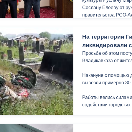
культуры Руслану Мар
Сослану Елееву от ру
Напомню, ремонт доро
правительства РСО-А
ный контроль
Выборы 2026
рамках муниципально
Благодарность сотруд
На территории Г
выражена за значител
с Ханты-Мансийским 
ликвидировали с
уровень организации
Просьба об этом пост
изменений Югры 5.0»,
Владикавказа от жите
этого года.
Накануне с помощью 
В рамках программы у
вывезли примерно 30 
Владикавказ для изуч
управления.
Работы велись силам
содействии городских