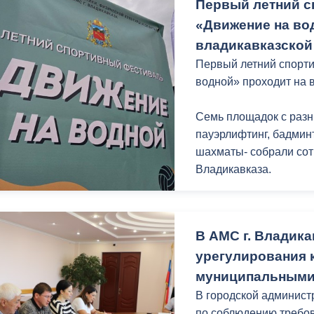
Первый летний 
«Движение на во
владикавказской
Первый летний спорт
водной» проходит на 
Семь площадок с разн
пауэрлифтинг, бадминт
шахматы- собрали сот
Владикавказа.
Для самых маленьких 
Комитет молодёжной п
В АМС г. Владик
Владикавказа подгото
урегулирования 
аниматорами, аквагр
муниципальными
«Мы хотели, чтобы эт
В городской админист
можно больше горожан
по соблюдению требо