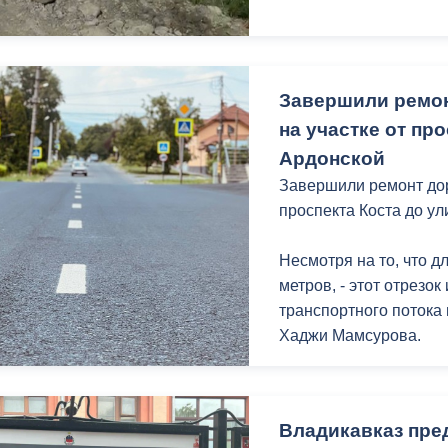
Завершили ремон
на участке от пр
Ардонской
Завершили ремонт дор
проспекта Коста до у
Несмотря на то, что д
метров, - этот отрезо
транспортного потока 
Хаджи Мамсурова.
За долгие годы состоя
стало вызывать серье
Владикавказ пре
пешеходов. Горожане 