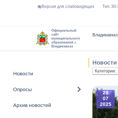
Версия для слабовидящих
Тел: 30
Официальный
сайт
Владикавказ
муниципального
образования г.
Владикавказ
Общие свед
Структура
Интернет-п
Председате
Структура
Новости
Реестры ма
Новости
Устав город
Торги и Кон
расписание
Обратная с
Комиссии
Новостная 
Актуально
Категории:
Новости
Города-поб
Программа
Противодей
Достоприме
Опросы
28
Владикавка
Формы обра
График при
07
принимаемы
2025
Архив новостей
Презентаци
рассмотрен
городского 