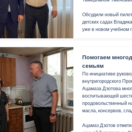
Экспозиция проходит 
Выставка продлится д
Обсудили новый пилот
детских садах Владик
уже в новом учебном г
Проект включает в себ
малыши смогут заним
Помогаем много
гимнастикой с элемен
семьям
взаимодействию с род
фестивалей и специал
По инициативе руков
внутригородского Пр
"Уверен, десятки маль
Ацамаза Дзотова мног
замечательный вид сп
воспитывающей шесте
чемпионами, которыми
продовольственный наб
Владикавказа, но и вс
масла, консервов, сла
Ацамаз Дзотов отмети