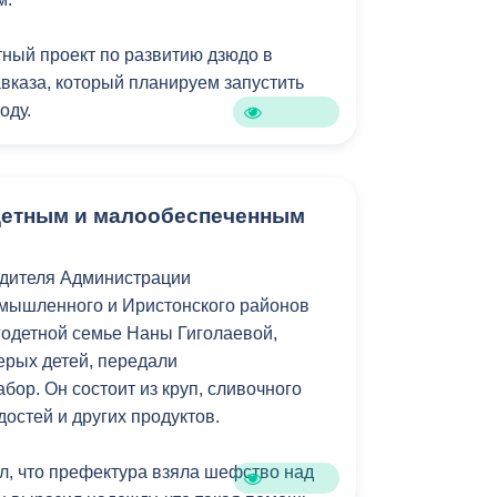
под открытым небом на улице Арбат, 23.
о 31 июля 2025 года.
ный проект по развитию дзюдо в
авказа, который планируем запустить
оду.
я создание групп в детских садах, где
аться спортивной оздоровительной
детным и малообеспеченным
тами дзюдо, а также мероприятия по
ителями, проведение детских дзюдо-
ьных курсов подготовки тренеров.
одителя Администрации
омышленного и Иристонского районов
чишек и девчонок влюбятся в этот
одетной семье Наны Гиголаевой,
орта и со временем станут настоящими
рых детей, передали
 будут гордиться не только жители
ор. Он состоит из круп, сливочного
ей страны", - отметил мэр Владикавказа.
достей и других продуктов.
л, что префектура взяла шефство над