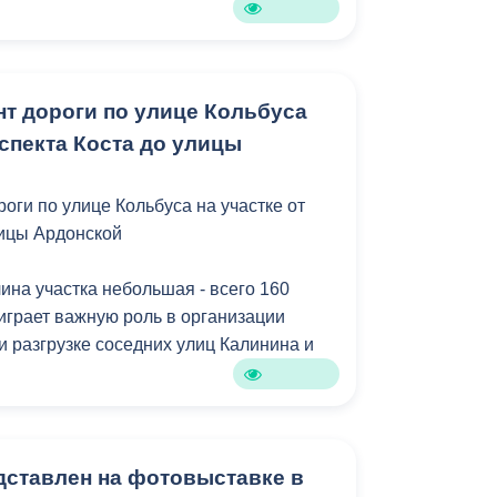
т дороги по улице Кольбуса
оспекта Коста до улицы
оги по улице Кольбуса на участке от
лицы Ардонской
лина участка небольшая - всего 160
к играет важную роль в организации
и разгрузке соседних улиц Калинина и
ние дороги ухудшилось настолько, что
зные проблемы у водителей и
дставлен на фотовыставке в
неоднократно обращались к нам с