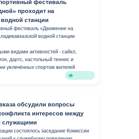
спортивный фестиваль
дной» проходит на
 водной станции
ивный фестиваль «Движение на
владикавказской водной станции
ыми видами активностей - сайкл,
он, дартс, настольный теннис и
ни увлечённых спортом жителей
жителей города организатор -
олитики, физкультуры и спорта АМС г.
авказа обсудили вопросы
вил развлекательную программу с
конфликта интересов между
имом и весёлыми эстафетами.
 служащими
о летнее мероприятие объединило как
рации состоялось заседание Комиссии
 разных возрастов и разной
ваний к служебному поведению