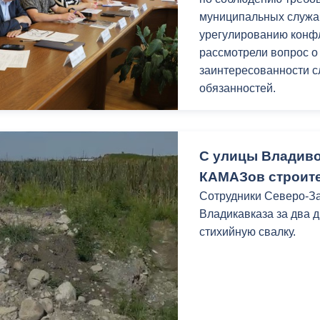
спортивной подготовки
муниципальных служа
активно участвуют и п
урегулированию конфл
руководитель Комитет
рассмотрели вопрос о
заинтересованности 
Также организатоы по
обязанностей.
розыгрыш с призами, 
велосипед и музыкаль
С улицы Владиво
Завершит праздник му
видом на Столовую го
КАМАЗов строит
Сотрудники Северо-За
Владикавказа за два 
стихийную свалку.