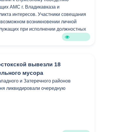
. Как видите, задумка удалась, люди
щих АМС г. Владикавказа и
роявляют интерес»,- отметил
икта интересов. Участники совещания
а Заур Айларов.
 возможном возникновении личной
служащих при исполнении должностных
дготовили для участников фестиваля
главные из которых - смартфон,
ная колонка.
стокской вывезли 18
зыкальная программа от DJ Ragnar с
ру.
ельного мусора
падного и Затеречного районов
дня ликвидировали очередную