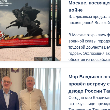
Москве, посвяще
просьбой привести до
Специалисты в кратч
войне
покрытие, обустроили
Владикавказ представ
бордюрный камень и л
посвященной Великой
разметку.
В Москве открылась 
Стоит отметить, что д
военной славы городо
силами республиканс
трудовой доблести Ве
горячего водоснабжен
годов». Экспозиция в
объектов из российски
Напомню, ремонт доро
Белгород, Брянск, Вол
муниципальной прогр
Уфа, Ярославль, Влад
Мэр Владикавказ
рассказывает уникаль
провёл встречу 
народа.
дзюдо России Т
На фотовыставке пре
Сегодня мэр Владика
дважды Герою Советск
встречу с вице-прези
Тамерланом Тменовы