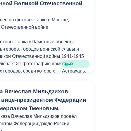
нной Великой Отечественной
рогу в надлежащее состояние.
айшие сроки обновили асфальтовое
 тротуары, полностью заменили
лен на фотовыставке в Москве,
юки. Буквально сегодня нанесли
 Отечественной войне
фотовыставка «Памятные объекты
о начала строительных работ на объекте
в-героев, городов воинской славы и
ких ведомств заменили коммуникации
ликой Отечественной войны 1941-1945
ия.
ключает 31 фотографию памятных
х городов, среди которых — Астрахань,
г во Владикавказе проходит в рамках
гоград, Москва, Севастополь, Тула,
аммы.
икавказ и другие. Каждая фотография
а Вячеслав Мильдзихов
ную историю подвига советского
с вице-президентом Федерации
амерланом Тменовым.
дставлена фотография памятника
вказа Вячеслав Мильдзихов провёл
ого Союза Исса Плиеву.
дентом Федерации дзюдо России
м.