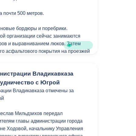
Противодействие коррупции
а почти 500 метров.
Градостроительная деятельность
 новые бордюры и поребрики.
Формирование комфортной
ой организации сейчас занимаются
в
городской среды
ров и выравниванием люков. Затем
о
ого асфальтового покрытия на проезжей
Бюджет для граждан
Пространственные сведения
нистрации Владикавказа
ели улицы, ремонт дороги не
лет. Именно поэтому особенно важно
рудничество с Югрой
Гражданская оборона в
 горожан. Специалисты внимательно
ации Владикавказа отмечены за
чрезвычайных ситуациях
мнению и учитывают каждую деталь при
ой
ездов к жилым домам.
Незаконное строительство
чеслав Мильдзихов передал
и
Информация финансового
ействовано 14 специалистов и 9 единиц
ителям главы администрации города
органа
е условия позволят, то работы мы
не Ходовой, начальнику Управления
раньше срока.