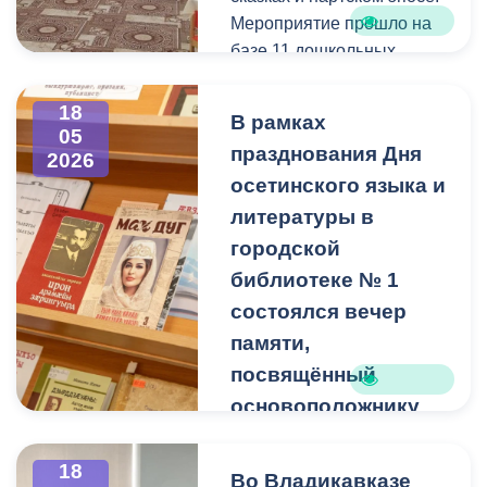
Мероприятие прошло на
базе 11 дошкольных
учреждений
Владикавказа.
18
В рамках
Победителей ждут кубки и
05
празднования Дня
2026
медали.
осетинского языка и
Викторину организовали
литературы в
представители
городской
Управления образования
библиотеке № 1
АМС Владикавказа и
состоялся вечер
детских садов № 87 и №
памяти,
177.
посвящённый
Замначальника
основоположнику
Управления Лаура
осетинской
Нартикоева отметила, что
драматургии
18
Во Владикавказе
такие мероприятия