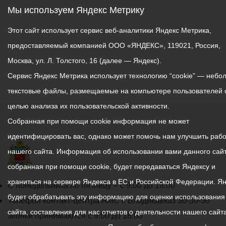
Мы используем Яндекс Метрику
Этот сайт использует сервис веб-аналитики Яндекс Метрика,
предоставляемый компанией ООО «ЯНДЕКС», 119021, Россия,
Москва, ул. Л. Толстого, 16 (далее — Яндекс).
Сервис Яндекс Метрика использует технологию “cookie” — небо
текстовые файлы, размещаемые на компьютере пользователей 
целью анализа их пользовательской активности.
Собранная при помощи cookie информация не может
идентифицировать вас, однако может помочь нам улучшить рабо
нашего сайта. Информация об использовании вами данного сайт
собранная при помощи cookie, будет передаваться Яндексу и
храниться на сервере Яндекса в ЕС и Российской Федерации. Я
График
С понедельника по пятницу – с 9.00 до 18.00
будет обрабатывать эту информацию для оценки использования
работы
Телефон контакт-центра АМС г. Владикавказ
30-30-30
сайта, составления для нас отчетов о деятельности нашего сайта
администрации
звонки принимаются с 9:00 до 18:00