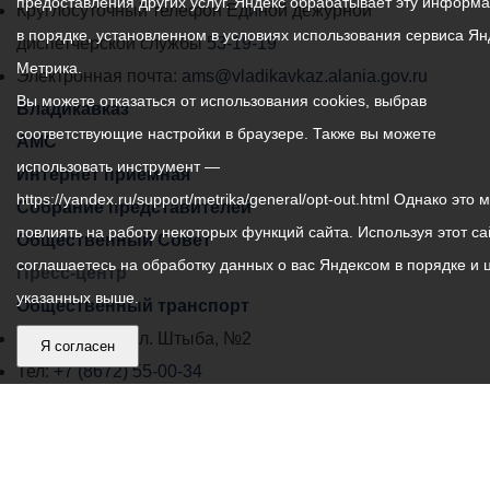
предоставления других услуг. Яндекс обрабатывает эту информ
местного
Круглосуточный телефон Единой дежурной
в порядке, установленном в условиях использования сервиса Ян
самоуправления
диспетчерской службы
53-19-19
Метрика.
города
Электронная почта:
ams@vladikavkaz.alania.gov.ru
Вы можете отказаться от использования cookies, выбрав
Владикавказ:
Владикавказ
соответствующие настройки в браузере. Также вы можете
АМС
использовать инструмент —
Интернет приемная
https://yandex.ru/support/metrika/general/opt-out.html Однако это 
Собрание представителей
повлиять на работу некоторых функций сайта. Используя этот са
Общественный Совет
соглашаетесь на обработку данных о вас Яндексом в порядке и 
Пресс-центр
указанных выше.
Общественный транспорт
Владикавказ, пл. Штыба, №2
Я согласен
Тел:
+7 (8672) 55-00-34
Главный редактор: Биазарти Д. К.
Свидетельство о регистрации СМИ ЭЛ № ФС 77 –
75258 от 07.03.2019 выданное Федеральной Службой