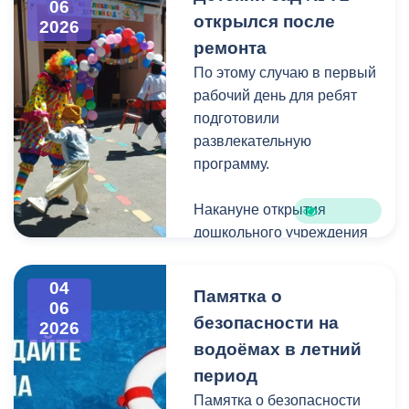
06
открылся после
-по улице Вахтангова от
2026
ул. Джанаева до ул.
ремонта
Куйбышева.
По этому случаю в первый
рабочий день для ребят
--по улице Ардонской от
подготовили
ул. Кубалова до ул.
развлекательную
Дзержинского.
программу.
--по улице Зортова от
Накануне открытия
ул. Чкалова до ул.
дошкольного учреждения
О.Кошевого.
мэр Владикавказа
Вячеслав Мильдзихов
04
Памятка о
--по улице Ардонской от
лично проверил качество
06
ул. Х.Мамсурова до ул.
безопасности на
проведённых ремонтных
2026
Кольбуса.
работ.
водоёмах в летний
период
-- по улице Маркуса от ул.
Памятка о безопасности