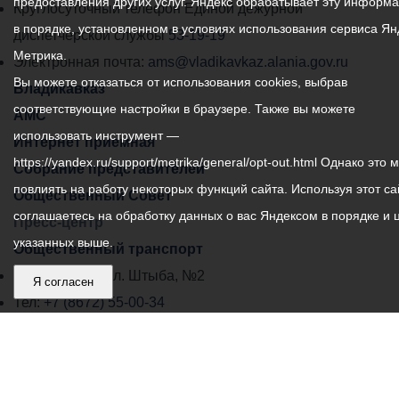
предоставления других услуг. Яндекс обрабатывает эту информ
местного
средствам.
Круглосуточный телефон Единой дежурной
в порядке, установленном в условиях использования сервиса Ян
- Во избежание
самоуправления
диспетчерской службы
53-19-19
перегревания отдыхайте
Метрика.
города
Электронная почта:
ams@vladikavkaz.alania.gov.ru
на пляже в головном
Вы можете отказаться от использования cookies, выбрав
Владикавказ:
Владикавказ
уборе.
соответствующие настройки в браузере. Также вы можете
АМС
- Не допускать ситуаций
использовать инструмент —
неоправданного риска,
Интернет приемная
https://yandex.ru/support/metrika/general/opt-out.html Однако это 
шалости на воде.
Собрание представителей
повлиять на работу некоторых функций сайта. Используя этот са
Общественный Совет
Если тонет человек:
соглашаетесь на обработку данных о вас Яндексом в порядке и 
Пресс-центр
- Сразу громко зовите на
указанных выше.
Общественный транспорт
помощь: «Человек тонет!»
- Попросите вызвать
Владикавказ, пл. Штыба, №2
Я согласен
спасателей и «скорую
Тел:
+7 (8672) 55-00-34
помощь».
Главный редактор: Биазарти Д. К.
- Бросьте тонущему
Свидетельство о регистрации СМИ ЭЛ № ФС 77 –
спасательный круг,
75258 от 07.03.2019 выданное Федеральной Службой
длинную веревку с узлом