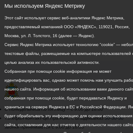
водоема, при
Мы используем Яндекс Метрику
необследованном дне
(особенно головой вниз!),
Этот сайт использует сервис веб-аналитики Яндекс Метрика,
при нахождении вблизи
предоставляемый компанией ООО «ЯНДЕКС», 119021, Россия,
других пловцов.
Москва, ул. Л. Толстого, 16 (далее — Яндекс).
- Продолжительность
Сервис Яндекс Метрика использует технологию “cookie” — небо
купания - не более 30
текстовые файлы, размещаемые на компьютере пользователей 
минут, при невысокой
температуре воды - не
целью анализа их пользовательской активности.
более 5-6 минут.
Собранная при помощи cookie информация не может
- При купании в
идентифицировать вас, однако может помочь нам улучшить рабо
естественном водоеме не
нашего сайта. Информация об использовании вами данного сайт
заплывать за
собранная при помощи cookie, будет передаваться Яндексу и
установленные знаки
ограждения, не
храниться на сервере Яндекса в ЕС и Российской Федерации. Я
График
С понедельника по пятницу – с 9.00 до 18.00
подплывать близко к
будет обрабатывать эту информацию для оценки использования
работы
Телефон контакт-центра АМС г. Владикавказ
30-30-30
моторным лодкам и
сайта, составления для нас отчетов о деятельности нашего сайта
администрации
звонки принимаются с 9:00 до 18:00
прочим плавательным