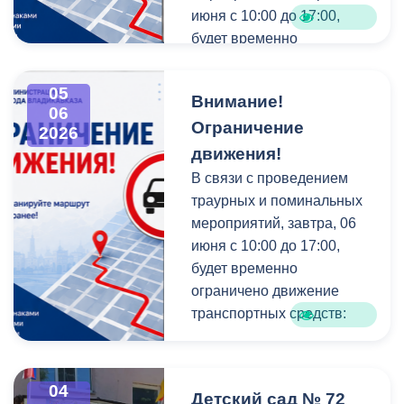
июня с 10:00 до 17:00,
будет временно
ограничено движение
транспортных средств:
05
Внимание!
06
Ограничение
--по проспекту Коста от ул.
2026
Дзержинского до ул.
движения!
Кубалова.
В связи с проведением
траурных и поминальных
Просим вас с пониманием
мероприятий, завтра, 06
отнестись к данной
июня с 10:00 до 17:00,
ситуации и заранее
будет временно
планировать маршруты
ограничено движение
объезда.
транспортных средств:
--по улице Г. Баева от ул.
Кольцова до ул. Павленко.
04
Детский сад № 72