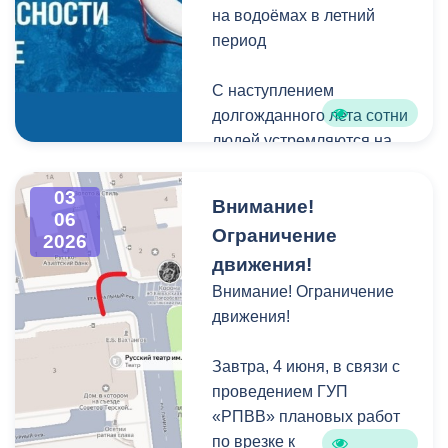
Титова до ул. Чкалова.
на водоёмах в летний
период
Просим вас с пониманием
С наступлением
отнестись к данной
долгожданного лета сотни
ситуации и заранее
людей устремляются на
планировать маршруты
отдых к водоемам. Вода
объезда.
— добрый друг и союзник
03
Внимание!
человека, помогающий
06
Ограничение
2026
получить максимум
движения!
удовольствия от отдыха и
укрепить здоровье. Но в
Внимание! Ограничение
то же время она не терпит
движения!
легкомысленности и
может являться
Завтра, 4 июня, в связи с
источником повышенной
проведением ГУП
опасности. Последствия
«РПВВ» плановых работ
легкомысленного
по врезке к