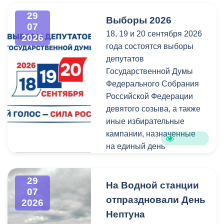
администрация
всех, кто любит и ценит
29
Выборы 2026
Владикавказа обещала,
богатейшее культурное
07
18, 19 и 20 сентября 2026
что льгота сохранится и
наследие нашей великой
2026
года состоятся выборы
будет предоставляться в
России.
депутатов
рамках нового
Государственной Думы
нормативного порядка.
Федерального Собрания
Изменения были связаны
Российской Федерации
с тем, что в начале 2026
девятого созыва, а также
года полномочия по
иные избирательные
организации
кампании, назначенные
пассажирских перевозок
на единый день
перешли в
голосования.
республиканский Комитет
по транспорту.
29
Ознакомиться со списками
На Водной станции
07
избирательных участков,
отпраздновали День
2026
их номерами и границами,
Нептуна
адресами помещений для