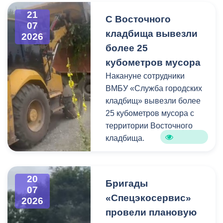
информацию про места и
21
С Восточного
способы утилизации
07
кладбища вывезли
крупногабаритного и
2026
строительного мусора.
более 25
кубометров мусора
Накануне сотрудники
ВМБУ «Служба городских
кладбищ» вывезли более
25 кубометров мусора с
территории Восточного
кладбища.
В период уборки мест
захоронений посетители
20
Бригады
нередко складируют
07
«Спецэкосервис»
2026
растительные и другие
провели плановую
отходы на смежных