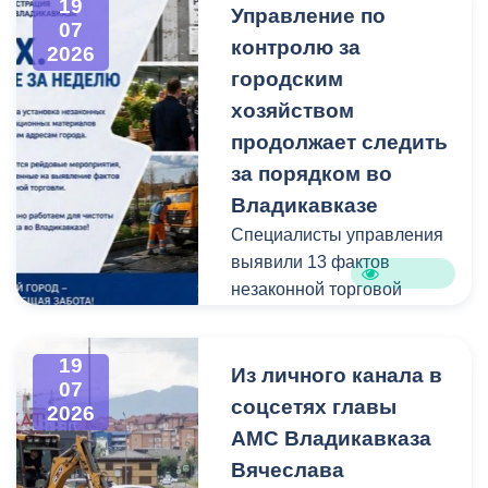
19
Управление по
администрацию
07
контролю за
Владикавказа с просьбой
2026
привести в порядок
городским
межквартальный проезд.
хозяйством
Работы выполнены:
продолжает следить
наиболее разрушенный
за порядком во
участок полностью
Владикавказе
заасфальтирован, на
Специалисты управления
остальных проведен
выявили 13 фактов
ямочный ремонт.
незаконной торговой
деятельности
В адрес главы МО – АМС
г. Владикавказа
19
Выявлено нарушение
Из личного канала в
Вячеслава Мильдзихова
07
сроков восстановления
поступило письмо, в
соцсетях главы
2026
асфальтового покрытия
котором жители
АМС Владикавказа
на пересечении ул.
благодарят городские
Вячеслава
Минина и ул.
службы за оперативную