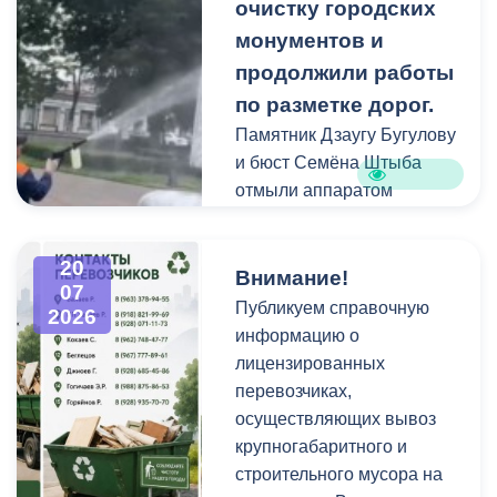
площадках и вдоль
очистку городских
проездов, что затрудняет
монументов и
работу
продолжили работы
специализированной
по разметке дорог.
техники.
Памятник Дзаугу Бугулову
и бюст Семёна Штыба
отмыли аппаратом
высокого давления и
специальными моющими
20
средствами. Такой подход
Внимание!
07
позволяет эффективно
Публикуем справочную
2026
смыть накопившуюся
информацию о
уличную пыль, налет и
лицензированных
копоть, не повреждая
перевозчиках,
структуру камня.
осуществляющих вывоз
крупногабаритного и
строительного мусора на