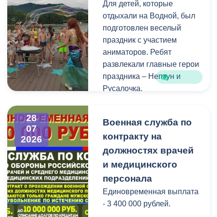
Для детей, которые
голосования, местами
отдыхали на Водной, был
нахождения участковых
подготовлен веселый
избирательных комиссий,
праздник с участием
а также номерами
аниматоров. Ребят
телефонов участковых
развлекали главные герои
избирательных комиссий
праздника – Нептун и
можно по ссылке:
Русалочка.
Как отметил заведующий
28
Военная служба по
Водной станцией Георгий
07
контракту на
Цгоев, празднование Дня
2026
Нептуна - уже старая
должностях врачей
добрая традиция.
и медицинского
персонала
В завершение праздника
Единовременная выплата
детей угостили
- 3 400 000 рублей.
сладостями.