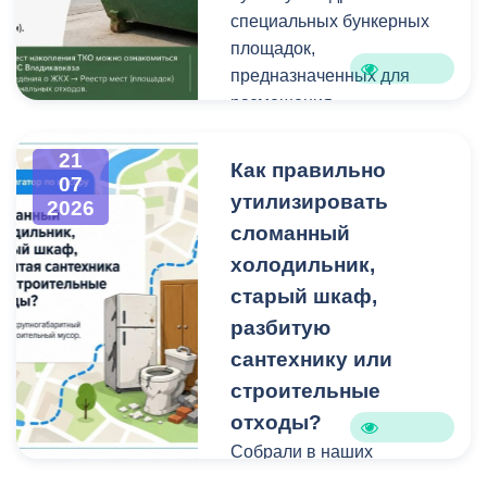
техники и других
Работы планируем
специальных бункерных
крупногабаритных
завершить осенью.
площадок,
отходов является
Проходят они в рамках
предназначенных для
административным
муниципальной
размещения
правонарушением.
программы
крупногабаритных
«Благоустройство и
отходов и строительного
21
Как правильно
07
озеленение».
мусора небольшого
утилизировать
2026
объема.
сломанный
холодильник,
Бункерные площадки
расположены по
старый шкаф,
следующим адресам:
разбитую
сантехнику или
строительные
отходы?
Собрали в наших
карточках всю полезную