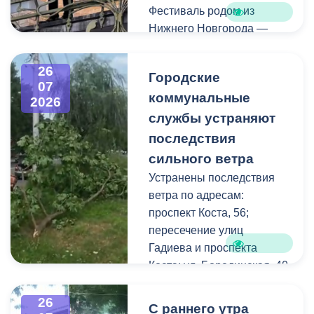
Фестиваль родом из
Нижнего Новгорода —
города, где в 2023 году
впервые прошли
26
Городские
концерты на балконах
07
коммунальные
исторических зданий.
2026
Проект быстро стал
службы устраняют
культурной визитной
последствия
карточкой региона, а
сильного ветра
сегодня его география
Устранены последствия
расширяется, объединяя
ветра по адресам:
разные города России.
проспект Коста, 56;
пересечение улиц
Во Владикавказе концерт
Гадиева и проспекта
прошел на балконе
Коста; ул. Бородинская, 40
особняка Ходякова. Для
жителей и гостей города
В результате сильных
26
С раннего утра
выступил солист