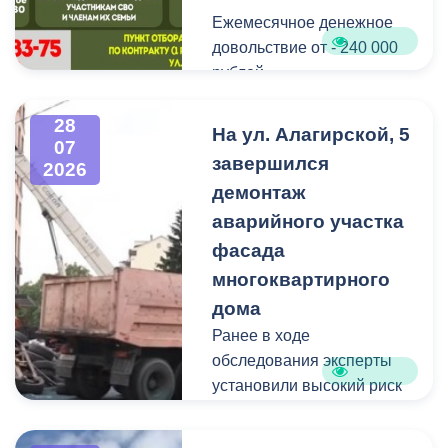
Ежемесячное денежное
Мероприятие
довольствие от - 240 000
организовано ВМБУК
рублей.
«Радуга».
Списание долго по
28
На ул. Алагирской, 5
07
кредитам участникам СВО
завершился
2026
до - 10 000 000 рублей.
демонтаж
аварийного участка
Рассматриваются
кандидаты мужского пола
фасада
на должности
многоквартирного
медицинского персонала.
дома
Ранее в ходе
Пункт отбора на военную
обследования эксперты
службу по контракту г.
установили высокий риск
Владикавказ, ул. Титова,
обрушения конструкции
д. 5.
площадью 362