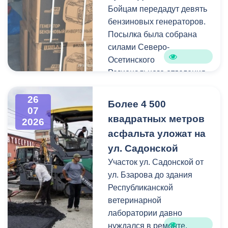
Бойцам передадут девять
Работы по распиловке и
бензиновых генераторов.
вывозу проводятся в
Посылка была собрана
оперативном режиме.
силами Северо-
Осетинского
На улицах Ватутина,
Регионального отделения
Горького, Лермонтова
молодёжной
выявлены упавшие ветки.
общероссийской
26
По улицам Магкаева и
Более 4 500
07
общественной
Карцинскому шоссе
квадратных метров
2026
организации «Российские
серьезных последствий не
асфальта уложат на
студенческие отряды».
зафиксировано —
ул. Садонской
отмечены лишь отдельные
Как отметил председатель
Участок ул. Садонской от
небольшие ветки.
правления организации
ул. Бзарова до здания
«Российские студенческие
Республиканской
отряды» Олег Габараев,
ветеринарной
генераторы бойцам
лаборатории давно
необходимы для
нуждался в ремонте.