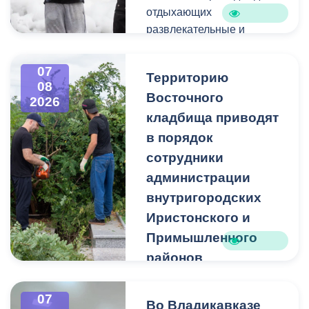
отдыхающих
развлекательные и
спортивные мероприятия.
07
Территорию
08
Восточного
2026
кладбища приводят
в порядок
сотрудники
администрации
внутригородских
Иристонского и
Примышленного
районов
Владикавказа
Чтобы избежать
07
Во Владикавказе