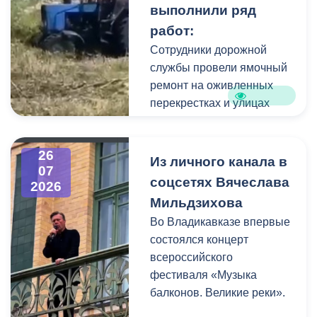
выполнили ряд
коммунальщики привели в
работ:
порядок и прилегающую
территорию, полностью
Сотрудники дорожной
очистив площадь вокруг
службы провели ямочный
памятника.
ремонт на оживленных
перекрестках и улицах
города. В частности, на
Архонском круге, по
26
улицам Весенняя,
Из личного канала в
07
Кырджалийская,
соцсетях Вячеслава
2026
Первомайская,
Мильдзихова
Барбашова,
Во Владикавказе впервые
Комсомольская.
состоялся концерт
всероссийского
фестиваля «Музыка
балконов. Великие реки».