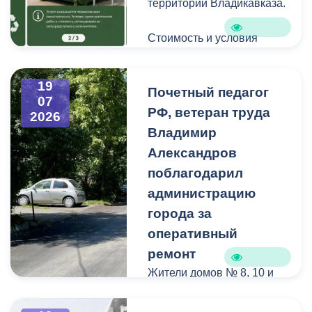
территории Владикавказа.
Стоимость и условия
вывоза уточняйте по
указанным телефонам.
19
Почетный педагог
07
РФ, ветеран труда
2026
Владимир
Александров
поблагодарил
администрацию
города за
оперативный
ремонт
Жители домов № 8, 10 и
12 по улице Иристонской
обратились в