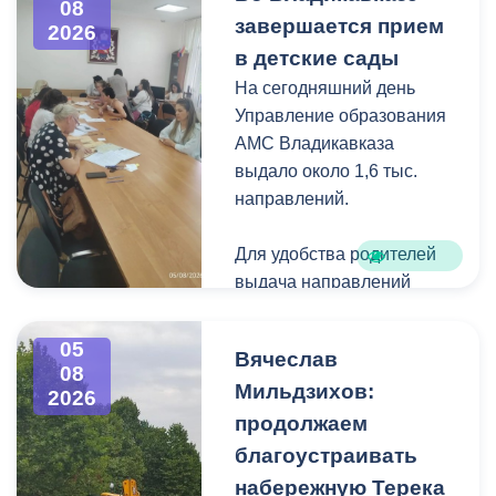
08
загущения территории
завершается прием
2026
дикорастущими
в детские сады
деревьями,
На сегодняшний день
муниципальные служащие
Управление образования
с утра косят, пилят
АМС Владикавказа
поросль между
выдало около 1,6 тыс.
захоронениями и
направлений.
собирают скошенную
траву.
Для удобства родителей
выдача направлений
была организована таким
образом, чтобы избежать
05
Вячеслав
очередей и долгого
08
Мильдзихов:
ожидания.
2026
продолжаем
Прием в детские сады
благоустраивать
начался 15 июля и
набережную Терека