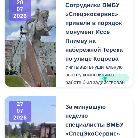
28
квадратных метра и весом
Сотрудники ВМБУ
07
около 53 тонн.
«Спецэкосервис»
2026
привели в порядок
Для предотвращения
монумент Иссе
возможной чрезвычайной
Плиеву на
ситуации Комиссия по
набережной Терека
предупреждению и
ликвидации ЧС ввела
по улице Коцоева
режим повышенной
Учитывая внушительную
готовности и
высоту композиции в
организовала комплекс
работе был задействован
неотложных мероприятий.
автоподъемник и аппарат
высокого давления.
27
Фигуру всадника и
За минувшую
07
постамент отмыли от
неделю
2026
накопившейся пыли.
специалисты ВМБУ
«СпецЭкоСервис»
Одновременно